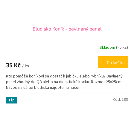
Bludisko Koník - bavlnený panel
Skladom
(
>5 ks
)
Do košíka
35 Kč
/ ks
Kto pomôže koníkovi sa dostať k jabĺčku alebo rybníku? Bavlnený
panel vhodný do QB alebo na didaktickú kocku. Rozmer 25x25cm.
Návod na ušitie bludiska nájdete na našom...
Kód:
199
Tip