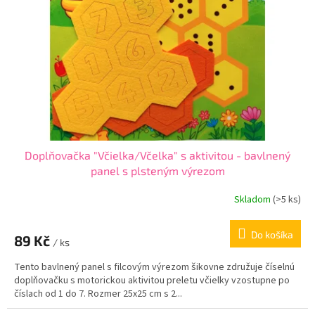
p
o
r
v
o
d
u
k
t
o
v
Doplňovačka "Včielka/Včelka" s aktivitou - bavlnený
panel s plsteným výrezom
Skladom
(
>5 ks
)
Do košíka
89 Kč
/ ks
Tento bavlnený panel s filcovým výrezom šikovne združuje číselnú
doplňovačku s motorickou aktivitou preletu včielky vzostupne po
číslach od 1 do 7. Rozmer 25x25 cm s 2...