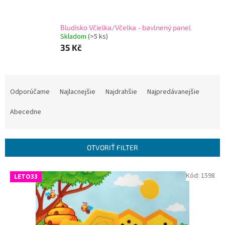
Bludisko Včielka/Včelka - bavlnený panel
Skladom
(
>5 ks
)
35 Kč
R
a
Odporúčame
Najlacnejšie
Najdrahšie
Najpredávanejšie
d
e
Abecedne
n
i
e
OTVORIŤ FILTER
p
r
V
Kód:
1598
LETO33
o
ý
d
p
u
i
k
s
t