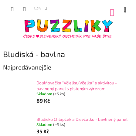
Prejsť
na
CZK
NÁKUP
obsah
KOŠÍK
Bludiská - bavlna
Najpredávanejšie
Doplňovačka "Včielka/Včelka" s aktivitou -
bavlnený panel s plsteným výrezom
Skladom
(
>5 ks
)
89 Kč
Bludisko Chlapček a Dievčatko - bavlnený panel
Skladom
(
>5 ks
)
35 Kč