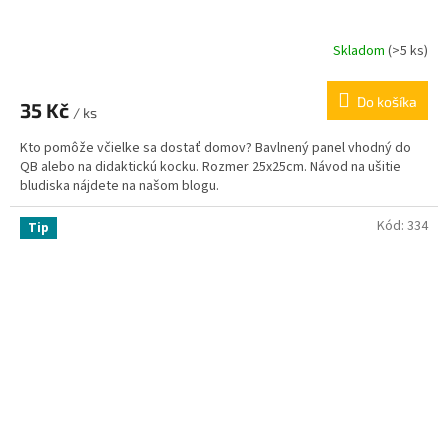
Skladom
(
>5 ks
)
Do košíka
35 Kč
/ ks
Kto pomôže včielke sa dostať domov? Bavlnený panel vhodný do
QB alebo na didaktickú kocku. Rozmer 25x25cm. Návod na ušitie
bludiska nájdete na našom blogu.
Kód:
334
Tip