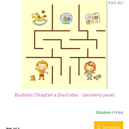
Kód:
411
Bludisko Chlapček a Dievčatko - bavlnený panel
Skladom
(
>5 ks
)
Do košíka