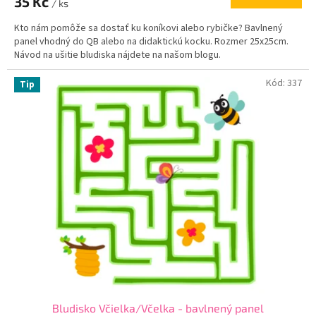
35 Kč
/ ks
Kto nám pomôže sa dostať ku koníkovi alebo rybičke? Bavlnený
panel vhodný do QB alebo na didaktickú kocku. Rozmer 25x25cm.
Návod na ušitie bludiska nájdete na našom blogu.
Kód:
337
Tip
Bludisko Včielka/Včelka - bavlnený panel