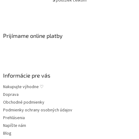
5
položiek celkom
O
v
l
Z
á
á
d
p
a
ä
Prijímame online platby
c
t
i
i
e
p
e
r
v
k
Informácie pre vás
y
v
Nakupujte výhodne ♡
ý
Doprava
p
Obchodné podmienky
i
s
Podmienky ochrany osobných údajov
u
Prehlásenia
Napíšte nám
Blog