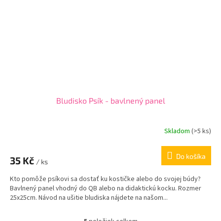
Bludisko Psík - bavlnený panel
Skladom
(
>5 ks
)
Do košíka
35 Kč
/ ks
Kto pomôže psíkovi sa dostať ku kostičke alebo do svojej búdy?
Bavlnený panel vhodný do QB alebo na didaktickú kocku. Rozmer
25x25cm. Návod na ušitie bludiska nájdete na našom...