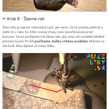
✂︎ Krok 8 - Šijeme roh
Šitie rohu je najviac ošemetná časť, ale verte, že to urobíte párkrát a
máte to v ruke.
So šitím rovnej strany sme skončili kúsok pred
koncom.
Teraz prešijeme roh šikmo tak, aby sme roh rozdelili (ideálne
presne) na pol.
Pri šití
počítame, koľko stehov urobíme
.
Mrknite na
obrázok.
Ihlou šijeme až mimo látku.