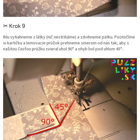
✂︎ Krok 9
Ihlu vytiahneme z látky (nič nestriháme) a zdvihneme pätku.
Pootočíme
si kartičku a lemovacie prúžok prehneme smerom od nás tak, aby s
našitou časťou prúžku zvieral uhol 90° a ohyb bol pod uhlom 45°.