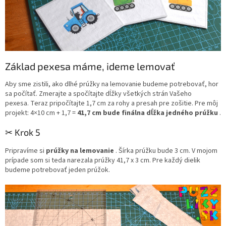
Základ pexesa máme, ideme lemovať
Aby sme zistili, ako dlhé prúžky na lemovanie budeme potrebovať, hor
sa počítať.
Zmerajte a spočítajte dĺžky všetkých strán Vašeho
pexesa.
Teraz pripočítajte 1,7 cm za rohy a presah pre zošitie.
Pre môj
projekt: 4×10 cm + 1,7 =
41,7 cm bude finálna dĺžka jedného prúžku
.
✂︎ Krok 5
Pripravíme si
prúžky na lemovanie
.
Šírka prúžku bude 3 cm.
V mojom
prípade som si teda narezala prúžky 41,7 x 3 cm.
Pre každý dielik
budeme potrebovať jeden prúžok.