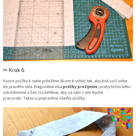
✂︎ Krok 6
Konce prúžku k sebe priložíme (lícom k sebe) tak, aby boli voči sebe
do pravého uhla.
Diagonálne oba
prúžky prešijeme
, prebytočnú látku
odstrihneme a šev rozžehlíme, aby sa nám s ním lepšie
pracovalo.
Takto si pripravíme všetky prúžky.