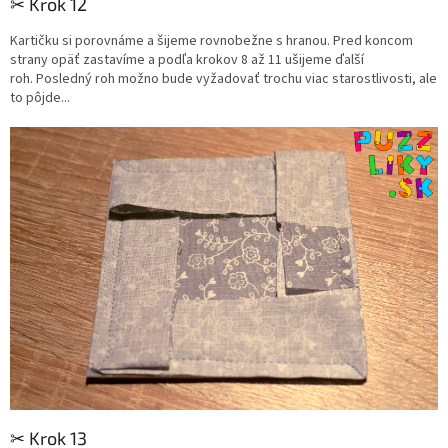
✂︎ Krok 12
Kartičku si porovnáme a šijeme rovnobežne s hranou.
Pred koncom
strany opäť zastavíme a podľa krokov 8 až 11 ušijeme ďalší
roh.
Posledný roh možno bude vyžadovať trochu viac starostlivosti, ale
to pôjde...
✂︎ Krok 13