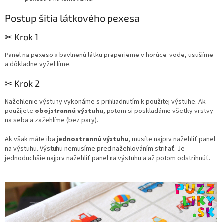
Postup šitia látkového pexesa
✂︎ Krok 1
Panel na pexeso a bavlnenú látku preperieme v horúcej vode, usušíme
a dôkladne vyžehlíme.
✂︎ Krok 2
Nažehlenie výstuhy vykonáme s prihliadnutím k použitej výstuhe.
Ak
použijete
obojstrannú výstuhu
, potom si poskladáme všetky vrstvy
na seba a zažehlíme (bez pary).
Ak však máte iba
jednostrannú výstuhu
, musíte najprv nažehliť panel
na výstuhu.
Výstuhu nemusíme pred nažehlováním strihať.
Je
jednoduchšie najprv nažehliť panel na výstuhu a až potom odstrihnúť.