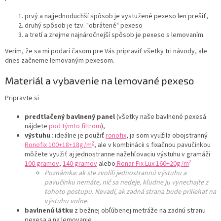
prvý a najjednoduchší spôsob je vystužené pexeso len prešiť,
druhý spôsob je tzv. "obrátené" pexeso
a tretí a zrejme najnáročnejší spôsob je pexeso s lemovaním.
Verím, že sa mi podarí časom pre Vás pripraviť všetky tri návody, ale
dnes začneme lemovaným pexesom.
Materiál a vybavenie na lemované pexeso
Pripravte si
predtlačený bavlnený panel
(všetky naše bavlnené pexesá
nájdete
pod týmto filtrom
)
,
výstuhu
: ideálne je použiť
ronofix
, ja som využila obojstranný
2
Ronofix 100+18+18g/m
, ale v kombinácii s fixačnou pavučinkou
môžete využiť aj jednostranne nažehľovaciu výstuhu v gramáži
2
100 gramov
,
140 gramov
alebo
Ronar Fix Lux 160+20g/m
Poznámka: ak ste zvolili jednostrannú výstuhu a
pavučinku nemáte, nič sa nedeje, kľudne ju vynechajte z
tohoto postupu. Nevadí, ak zadná strana bude priliehať na
výstuhu voľne.
bavlnenú látku
z bežnej obľúbenej metráže
na zadnú stranu
pexesa a na lemovanie.