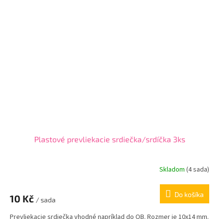
Plastové prevliekacie srdiečka/srdíčka 3ks
Skladom
(
4 sada
)
Do košíka
10 Kč
/ sada
Prevliekacie srdiečka vhodné napríklad do QB. Rozmer je 10x14 mm.