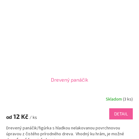
Drevený panáčik
Skladom
(
3 ks
)
DETAIL
12 Kč
od
/ ks
Drevený panáčik/figúrka s hladkou nelakovanou povrchnovou
úpravou z čistého prírodného dreva. Vhodný ku hrám, je možné