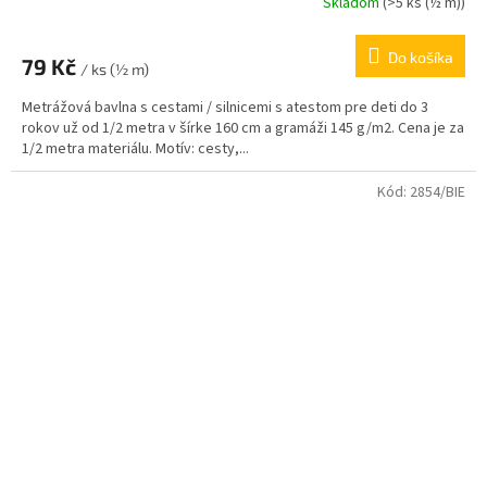
Skladom
(
>5 ks (½ m)
)
Do košíka
79 Kč
/ ks (½ m)
Metrážová bavlna s cestami / silnicemi s atestom pre deti do 3
rokov už od 1/2 metra v šírke 160 cm a gramáži 145 g/m2. Cena je za
1/2 metra materiálu. Motív: cesty,...
Kód:
2854/BIE