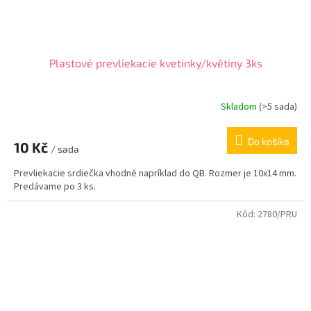
Plastové prevliekacie kvetinky/květiny 3ks
Skladom
(
>5 sada
)
Do košíka
10 Kč
/ sada
Prevliekacie srdiečka vhodné napríklad do QB. Rozmer je 10x14 mm.
Predávame po 3 ks.
Kód:
2780/PRU