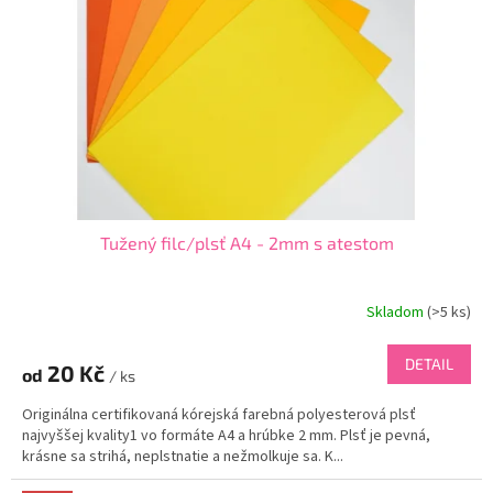
p
o
r
v
o
d
u
k
t
o
v
Tužený filc/plsť A4 - 2mm s atestom
Skladom
(
>5 ks
)
DETAIL
20 Kč
od
/ ks
Originálna certifikovaná kórejská farebná polyesterová plsť
najvyššej kvality1 vo formáte A4 a hrúbke 2 mm. Plsť je pevná,
krásne sa strihá, neplstnatie a nežmolkuje sa. K...