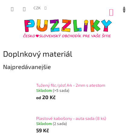
Prejsť
na
CZK
NÁKUP
obsah
KOŠÍK
Doplnkový materiál
Najpredávanejšie
Tužený filc/plsť A4 - 2mm s atestom
Skladom
(
>5 sada
)
20 Kč
od
Plastové kabošony - auta sada (8 ks)
Skladom
(
2 sada
)
59 Kč