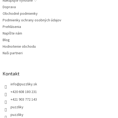
Nakupujte výhodne ♡
s
Doprava
u
Obchodné podmienky
Podmienky ochrany osobných údajov
Prehlásenia
Napíšte nám
Blog
Hodnotenie obchodu
Naši partneri
Kontakt
info
@
puzzliky.sk
+420 608 180 231
+421 903 772 143
puzzliky
puzzliky