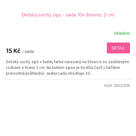
Detský suchý zips - sada 10x štvorec 2 cm
Skladom
DETAIL
15 Kč
/ sada
Detský suchý zips v bielej farbe narezaný na štvorce so zaoblenými
rožkami o hrane 2 cm. Na bielom zipse je tvrdšia časť s háčikmi
priesvitná/průhledná. Jedna sada obsahuje 10...
Kód:
2833/50X