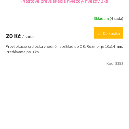
Plastové prevliekacie hviezdy/hvězdy 3ks
Skladom
(
4 sada
)
Do košíka
20 Kč
/ sada
Prevliekacie srdiečka vhodné napríklad do QB. Rozmer je 10x14 mm.
Predávame po 3 ks.
Kód:
8352