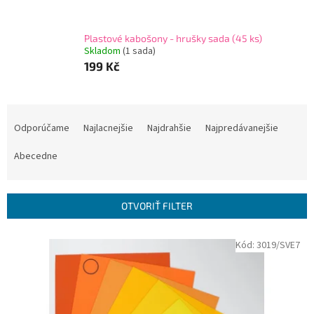
Plastové kabošony - hrušky sada (45 ks)
Skladom
(
1 sada
)
199 Kč
R
a
Odporúčame
Najlacnejšie
Najdrahšie
Najpredávanejšie
d
e
Abecedne
n
i
e
OTVORIŤ FILTER
p
r
V
Kód:
3019/SVE7
o
ý
d
p
u
i
k
s
t