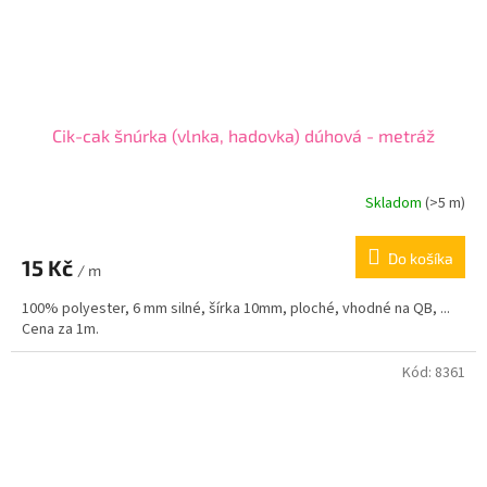
Cik-cak šnúrka (vlnka, hadovka) dúhová - metráž
Skladom
(
>5 m
)
Do košíka
15 Kč
/ m
100% polyester, 6 mm silné, šírka 10mm, ploché, vhodné na QB, ...
Cena za 1m.
Kód:
8361