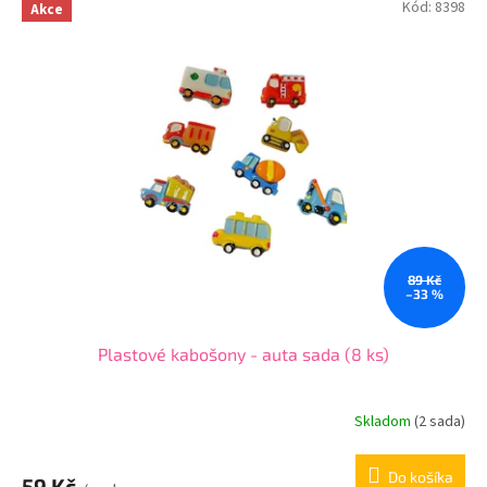
Kód:
8398
Akce
89 Kč
–33 %
Plastové kabošony - auta sada (8 ks)
Skladom
(
2 sada
)
Do košíka
59 Kč