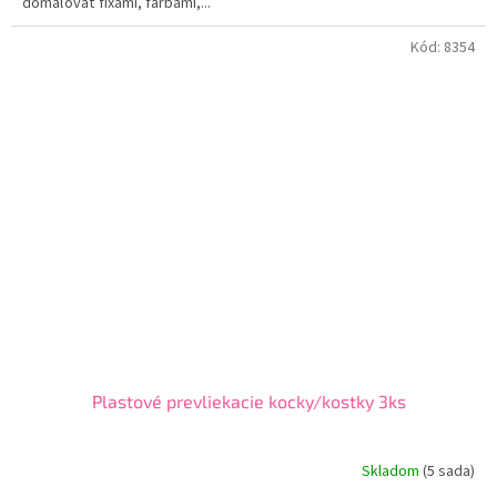
domaľovať fixami, farbami,...
Kód:
8354
Plastové prevliekacie kocky/kostky 3ks
Skladom
(
5 sada
)