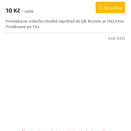
Do košíka
10 Kč
/ sada
Prevliekacie srdiečka vhodné napríklad do QB. Rozmer je 10x14 mm.
Predávame po 3 ks.
Kód:
8353