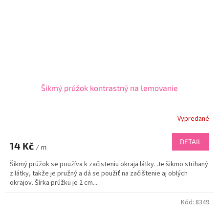
Šikmý prúžok kontrastný na lemovanie
Vypredané
DETAIL
14 Kč
/ m
Šikmý prúžok se používa k začisteniu okraja látky. Je šikmo strihaný
z látky, takže je pružný a dá se použiť na začištenie aj oblých
okrajov. Šírka prúžku je 2 cm....
Kód:
8349