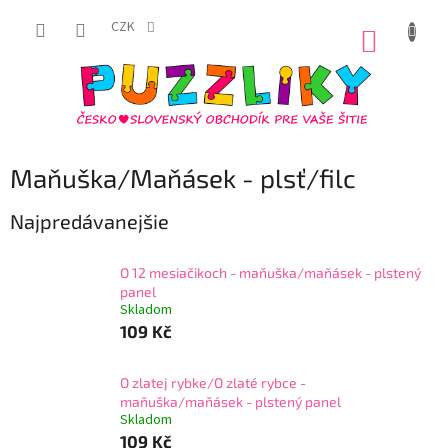
Prejsť
na
CZK
NÁKUP
obsah
KOŠÍK
Maňuška/Maňásek - plsť/filc
Najpredávanejšie
O 12 mesiačikoch - maňuška/maňásek - plstený
panel
Skladom
109 Kč
O zlatej rybke/O zlaté rybce -
maňuška/maňásek - plstený panel
Skladom
109 Kč