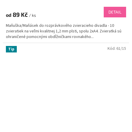
DETAIL
89 Kč
od
/ ks
Maňuška/Maňásek do rozprávkového zvieracieho divadla - 10
zvieratiek na veľmi kvalitnej 1,2 mm plsti, spolu 2xA4. Zvieratká sú
ohraničené pomocnými obdĺžničkami rovnakého...
Kód:
61/15
Tip