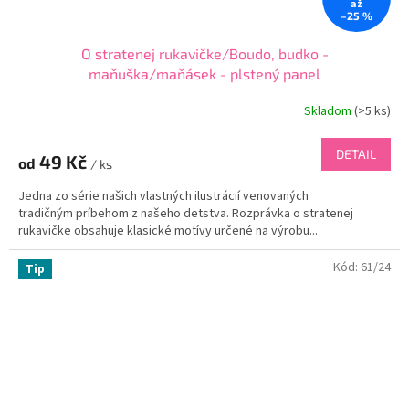
až
–25 %
O stratenej rukavičke/Boudo, budko -
maňuška/maňásek - plstený panel
Skladom
(
>5 ks
)
DETAIL
49 Kč
od
/ ks
Jedna zo série našich vlastných ilustrácií venovaných
tradičným príbehom z našeho detstva. Rozprávka o stratenej
rukavičke obsahuje klasické motívy určené na výrobu...
Kód:
61/24
Tip