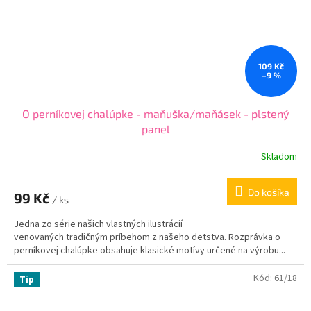
109 Kč
–9 %
O perníkovej chalúpke - maňuška/maňásek - plstený
panel
Skladom
Do košíka
99 Kč
/ ks
Jedna zo série našich vlastných ilustrácií
venovaných tradičným príbehom z našeho detstva. Rozprávka o
perníkovej chalúpke obsahuje klasické motívy určené na výrobu...
Kód:
61/18
Tip