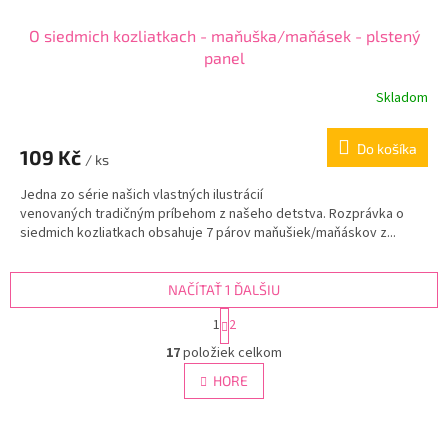
O siedmich kozliatkach - maňuška/maňásek - plstený
panel
Skladom
Do košíka
109 Kč
/ ks
Jedna zo série našich vlastných ilustrácií
venovaných tradičným príbehom z našeho detstva. Rozprávka o
siedmich kozliatkach obsahuje 7 párov maňušiek/maňáskov z...
NAČÍTAŤ 1 ĎALŠIU
S
1
2
t
O
r
17
položiek celkom
v
á
l
HORE
n
á
k
d
o
v
Z
a