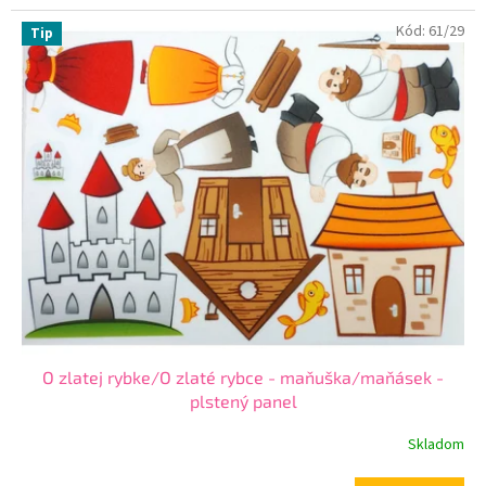
Kód:
61/29
Tip
O zlatej rybke/O zlaté rybce - maňuška/maňásek -
plstený panel
Skladom