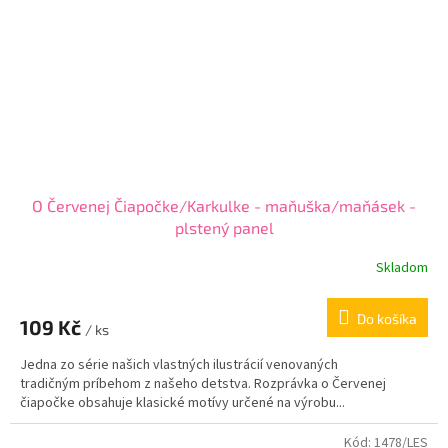
O Červenej Čiapočke/Karkulke - maňuška/maňásek -
plstený panel
Skladom
Do košíka
109 Kč
/ ks
Jedna zo série našich vlastných ilustrácií venovaných
tradičným príbehom z našeho detstva. Rozprávka o Červenej
čiapočke obsahuje klasické motívy určené na výrobu...
Kód:
1478/LES