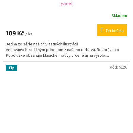
panel
Skladom
Do košíka
109 Kč
/ ks
Jedna zo série našich vlastných ilustrácií
venovanýchtradičným príbehom z našeho detstva. Rozprávka o
Popoluške obsahuje klasické motívy určené aj na výrobu...
Kód:
6126
Tip