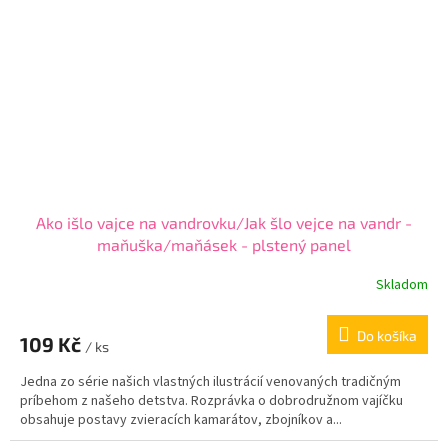
Ako išlo vajce na vandrovku/Jak šlo vejce na vandr -
maňuška/maňásek - plstený panel
Skladom
Do košíka
109 Kč
/ ks
Jedna zo série našich vlastných ilustrácií venovaných tradičným
príbehom z našeho detstva. Rozprávka o dobrodružnom vajíčku
obsahuje postavy zvieracích kamarátov, zbojníkov a...