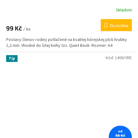
Skladom
Do košíka
99 Kč
/ ks
Postavy členov rodiny potlačené na kvalitej kórejskej plsti hrubky
1,2 mm. Vhodné do šitej knihy tzv. Quiet Book. Rozmer: A4
Kód:
1406/VRE
Tip
od
66 Kč