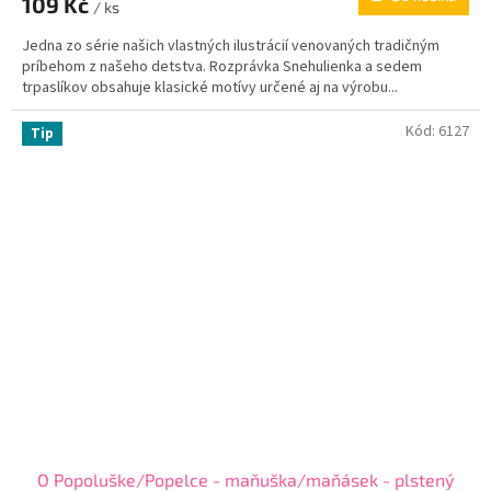
109 Kč
/ ks
Jedna zo série našich vlastných ilustrácií venovaných tradičným
príbehom z našeho detstva. Rozprávka Snehulienka a sedem
trpaslíkov obsahuje klasické motívy určené aj na výrobu...
Kód:
6127
Tip
O Popoluške/Popelce - maňuška/maňásek - plstený