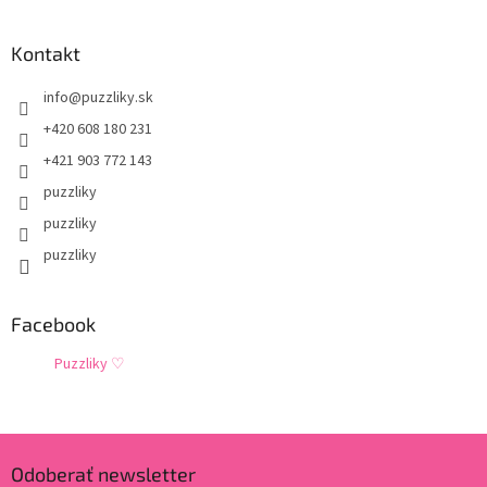
Kontakt
info
@
puzzliky.sk
+420 608 180 231
+421 903 772 143
puzzliky
puzzliky
puzzliky
Facebook
Puzzliky ♡
Odoberať newsletter