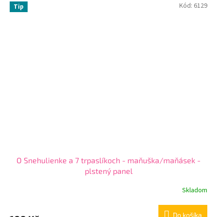
Kód:
6129
Tip
O Snehulienke a 7 trpaslíkoch - maňuška/maňásek -
plstený panel
Skladom
Do košíka