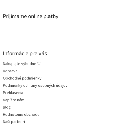
a
c
á
n
i
p
i
e
ä
Prijímame online platby
e
p
t
r
i
v
e
k
y
v
ý
Informácie pre vás
p
i
Nakupujte výhodne ♡
s
Doprava
u
Obchodné podmienky
Podmienky ochrany osobných údajov
Prehlásenia
Napíšte nám
Blog
Hodnotenie obchodu
Naši partneri