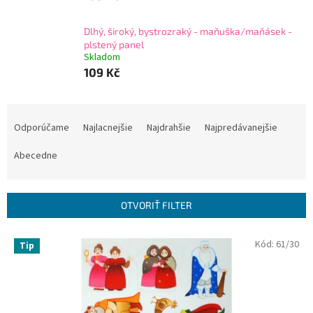
Dlhý, široký, bystrozraký - maňuška/maňásek -
plstený panel
Skladom
109 Kč
R
a
Odporúčame
Najlacnejšie
Najdrahšie
Najpredávanejšie
d
e
Abecedne
n
i
e
OTVORIŤ FILTER
p
r
V
Kód:
61/30
Tip
o
ý
d
p
u
i
k
s
t