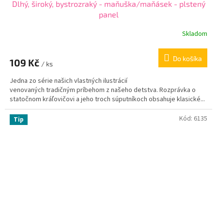
Dlhý, široký, bystrozraký - maňuška/maňásek - plstený
panel
Skladom
Do košíka
109 Kč
/ ks
Jedna zo série našich vlastných ilustrácií
venovaných tradičným príbehom z našeho detstva. Rozprávka o
statočnom kráľovičovi a jeho troch súputníkoch obsahuje klasické...
Kód:
6135
Tip