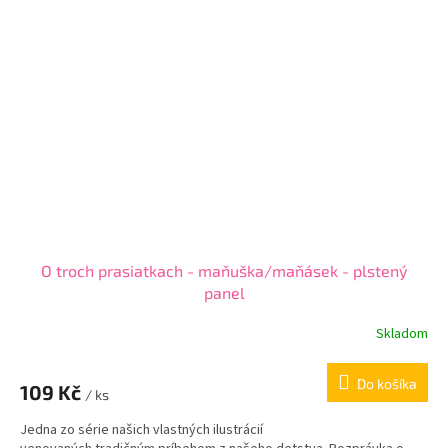
O troch prasiatkach - maňuška/maňásek - plstený
panel
Skladom
Do košíka
109 Kč
/ ks
Jedna zo série našich vlastných ilustrácií