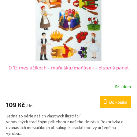
p
o
r
v
o
d
u
k
t
o
v
O 12 mesiačikoch - maňuška/maňásek - plstený panel
Skladom
Do košíka
109 Kč
/ ks
Jedna zo série našich vlastných ilustrácií
venovaných tradičným príbehom z našeho detstva. Rozprávka o
dvanástich mesiačikoch obsahuje klasické motívy určené na
výrobu...