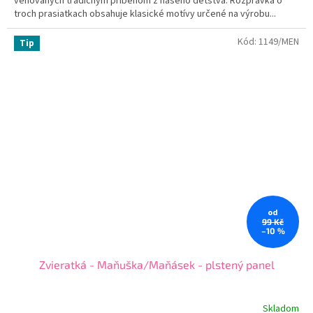
venovaných tradičným príbehom z našeho detstva. Rozprávka o
troch prasiatkach obsahuje klasické motívy určené na výrobu...
Kód:
1149/MEN
Tip
od
99 Kč
–10 %
Zvieratká - Maňuška/Maňásek - plstený panel
Skladom