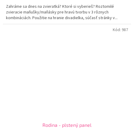
Zahráme sa dnes na zvieratká? Ktoré si vyberieš? Roztomilé
zvieracie maňušky/maňásky pre hravú tvorbu v 3 rôznych
kombináciách. Použitie na hranie divadielka, súčasť stránky v...
Kód:
987
Rodina - plstený panel