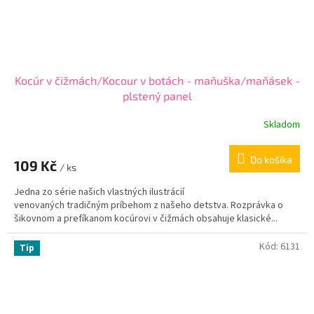
Kocúr v čižmách/Kocour v botách - maňuška/maňásek -
plstený panel
Skladom
Do košíka
109 Kč
/ ks
Jedna zo série našich vlastných ilustrácií
venovaných tradičným príbehom z našeho detstva. Rozprávka o
šikovnom a prefíkanom kocúrovi v čižmách obsahuje klasické...
Kód:
6131
Tip