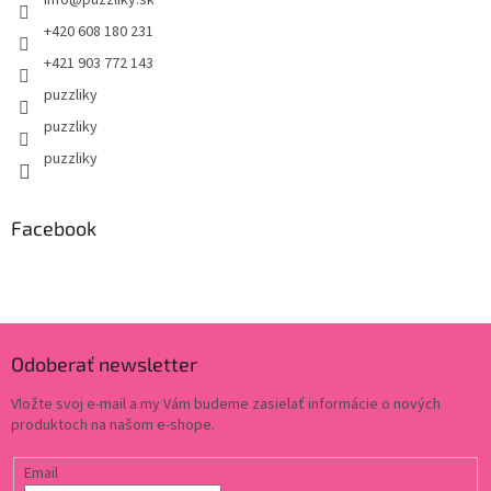
info
@
puzzliky.sk
+420 608 180 231
+421 903 772 143
puzzliky
puzzliky
puzzliky
Facebook
Odoberať newsletter
Vložte svoj e-mail a my Vám budeme zasielať informácie o nových
produktoch na našom e-shope.
Email