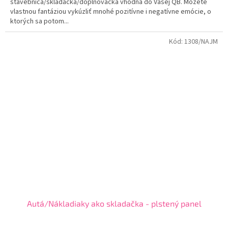
stavebnica/skladačka/doplňovačka vhodná do Vašej QB. Môžete
vlastnou fantáziou vykúzliť mnohé pozitívne i negatívne emócie, o
ktorých sa potom...
Kód:
1308/NAJM
Autá/Nákladiaky ako skladačka - plstený panel