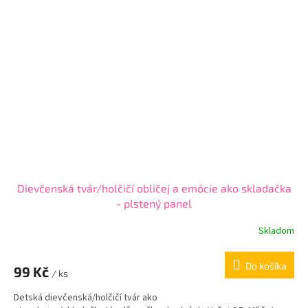
Dievčenská tvár/holčičí obličej a emócie ako skladačka
- plstený panel
Skladom
Do košíka
99 Kč
/ ks
Detská dievčenská/holčičí tvár ako