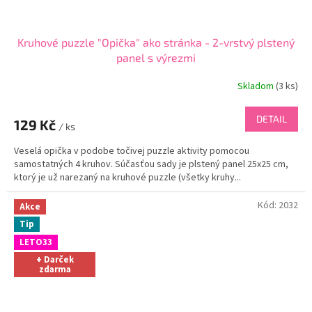
Kruhové puzzle "Opička" ako stránka - 2-vrstvý plstený
panel s výrezmi
Skladom
(
3 ks
)
DETAIL
129 Kč
/ ks
Veselá opička v podobe točivej puzzle aktivity pomocou
samostatných 4 kruhov. Súčasťou sady je plstený panel 25x25 cm,
ktorý je už narezaný na kruhové puzzle (všetky kruhy...
Kód:
2032
Akce
Tip
LETO33
+ Darček
zdarma