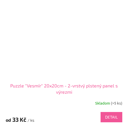
Puzzle "Vesmír" 20x20cm - 2-vrstvý plstený panel s
výrezmi
Skladom
(
>5 ks
)
DETAIL
33 Kč
od
/ ks