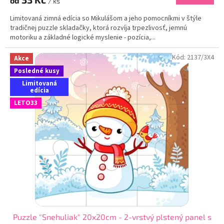
od
/ ks
Limitovaná zimná edícia so Mikulášom a jeho pomocníkmi v štýle
tradičnej puzzle skladačky, ktorá rozvíja trpezlivosť, jemnú
motoriku a základné logické myslenie - pozícia,...
Kód:
2137/3X4
Akce
Posledné kusy
Limitovaná
edícia
LETO33
Puzzle "Snehuliak" 20x20cm - 2-vrstvý plstený panel s