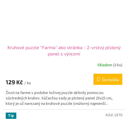
Kruhové puzzle "Farma" ako stránka - 2-vrstvý plstený
panel s výrezmi
Skladom
(
3 ks
)
Do košíka
129 Kč
/ ks
Život na farme v podobe točivej puzzle aktivity pomocou
sústredných kruhov. Súčasťou sady je plstený panel 25x25 cm,
ktorý je už narezaný na kruhové puzzle (vnútorný najmenší...
Kód:
1870
Tip