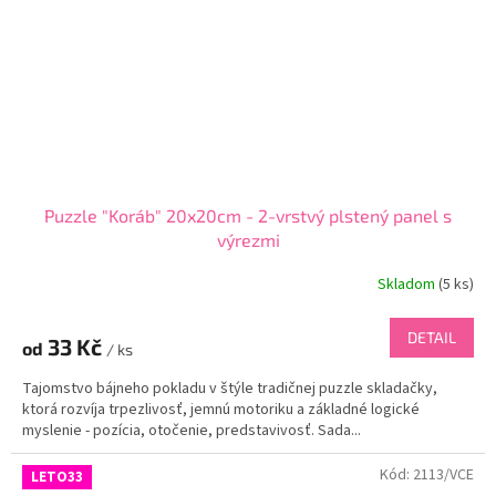
Puzzle "Koráb" 20x20cm - 2-vrstvý plstený panel s
výrezmi
Skladom
(
5 ks
)
DETAIL
33 Kč
od
/ ks
Tajomstvo bájneho pokladu v štýle tradičnej puzzle skladačky,
ktorá rozvíja trpezlivosť, jemnú motoriku a základné logické
myslenie - pozícia, otočenie, predstavivosť. Sada...
Kód:
2113/VCE
LETO33