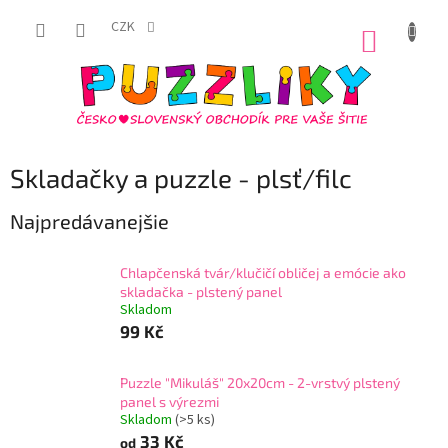
Prejsť
na
CZK
NÁKUP
obsah
KOŠÍK
Skladačky a puzzle - plsť/filc
Najpredávanejšie
Chlapčenská tvár/klučičí obličej a emócie ako
skladačka - plstený panel
Skladom
99 Kč
Puzzle "Mikuláš" 20x20cm - 2-vrstvý plstený
panel s výrezmi
Skladom
(
>5 ks
)
33 Kč
od