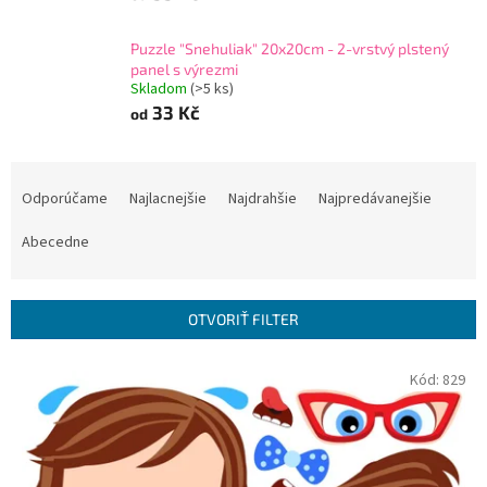
Puzzle "Snehuliak" 20x20cm - 2-vrstvý plstený
panel s výrezmi
Skladom
(
>5 ks
)
33 Kč
od
R
a
Odporúčame
Najlacnejšie
Najdrahšie
Najpredávanejšie
d
e
Abecedne
n
i
e
OTVORIŤ FILTER
p
r
V
Kód:
829
o
ý
d
p
u
i
k
s
t