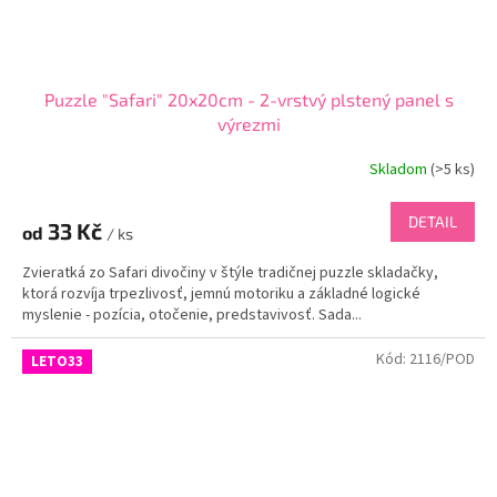
Puzzle "Safari" 20x20cm - 2-vrstvý plstený panel s
výrezmi
Skladom
(
>5 ks
)
DETAIL
33 Kč
od
/ ks
Zvieratká zo Safari divočiny v štýle tradičnej puzzle skladačky,
ktorá rozvíja trpezlivosť, jemnú motoriku a základné logické
myslenie - pozícia, otočenie, predstavivosť. Sada...
Kód:
2116/POD
LETO33