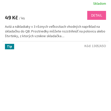
Skladom
DETAIL
49 Kč
/ ks
Autá a nákladiaky v 3 rôznych veľkostiach vhodných napríklad na
skladačku do QB. Prostriedky môžete rozstrihnúť na polovicu alebo
štvrtinky, z ktorých vznikne skladačka....
Kód:
1305/A5O
Tip