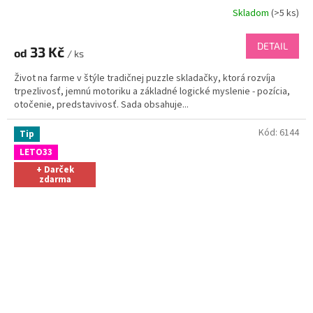
Skladom
(
>5 ks
)
DETAIL
33 Kč
od
/ ks
Život na farme v štýle tradičnej puzzle skladačky, ktorá rozvíja
trpezlivosť, jemnú motoriku a základné logické myslenie - pozícia,
otočenie, predstavivosť. Sada obsahuje...
Kód:
6144
Tip
LETO33
+ Darček
zdarma