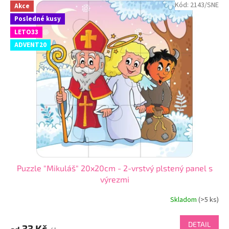
Kód:
2143/SNE
Akce
Posledné kusy
LETO33
ADVENT20
Puzzle "Mikuláš" 20x20cm - 2-vrstvý plstený panel s
výrezmi
Skladom
(
>5 ks
)
DETAIL
33 Kč