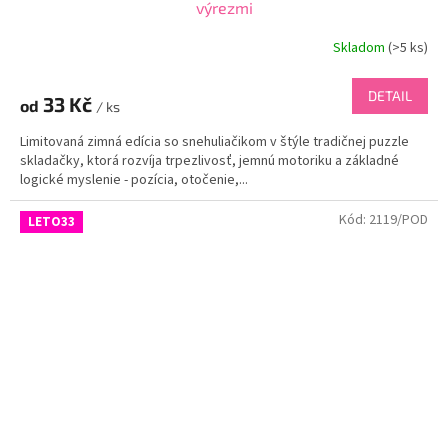
výrezmi
Skladom
(
>5 ks
)
DETAIL
33 Kč
od
/ ks
Limitovaná zimná edícia so snehuliačikom v štýle tradičnej puzzle
skladačky, ktorá rozvíja trpezlivosť, jemnú motoriku a základné
logické myslenie - pozícia, otočenie,...
Kód:
2119/POD
LETO33