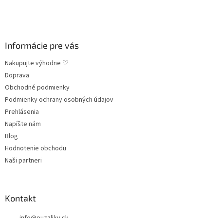
i
e
p
e
r
v
k
Informácie pre vás
y
v
Nakupujte výhodne ♡
ý
Doprava
p
Obchodné podmienky
i
s
Podmienky ochrany osobných údajov
u
Prehlásenia
Napíšte nám
Blog
Hodnotenie obchodu
Naši partneri
Kontakt