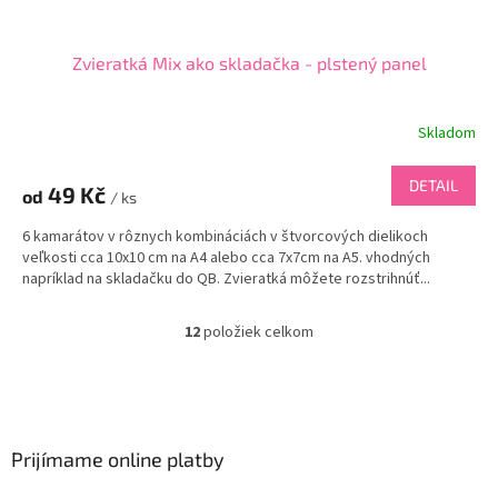
Zvieratká Mix ako skladačka - plstený panel
Skladom
DETAIL
49 Kč
od
/ ks
6 kamarátov v rôznych kombináciách v štvorcových dielikoch
veľkosti cca 10x10 cm na A4 alebo cca 7x7cm na A5. vhodných
napríklad na skladačku do QB. Zvieratká môžete rozstrihnúť...
12
položiek celkom
O
v
l
Z
á
á
d
p
a
ä
Prijímame online platby
c
t
i