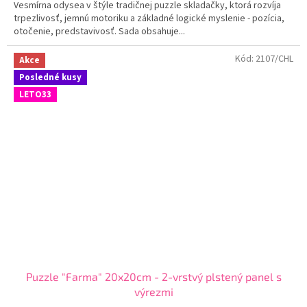
Vesmírna odysea v štýle tradičnej puzzle skladačky, ktorá rozvíja
trpezlivosť, jemnú motoriku a základné logické myslenie - pozícia,
otočenie, predstavivosť. Sada obsahuje...
Kód:
2107/CHL
Akce
Posledné kusy
LETO33
Puzzle "Farma" 20x20cm - 2-vrstvý plstený panel s
výrezmi