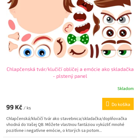
p
o
r
v
o
d
u
k
t
o
v
Chlapčenská tvár/klučičí obličej a emócie ako skladačka
- plstený panel
Skladom
Do košíka
99 Kč
/ ks
Chlapčenská/klučičí tvár ako stavebnica/skladačka/doplňovačka
vhodná do Vašej QB. Môžete vlastnou fantáziou vykúzliť mnohé
pozitívne i negatívne emócie, o ktorých sa potom...