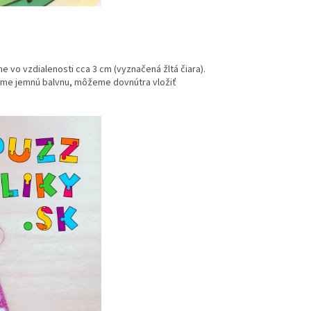
 vo vzdialenosti cca 3 cm (vyznačená žltá čiara).
áme jemnú balvnu, môžeme dovnútra vložiť