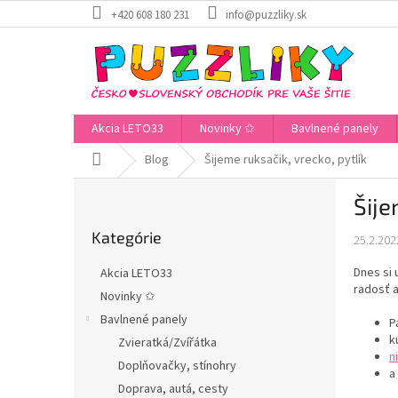
Prejsť
+420 608 180 231
info@puzzliky.sk
na
obsah
Akcia LETO33
Novinky ✩
Bavlnené panely
Domov
Blog
Šijeme ruksačik, vrecko, pytlík
B
Šije
o
Preskočiť
č
Kategórie
kategórie
25.2.202
n
ý
Dnes si 
Akcia LETO33
p
radosť a
Novinky ✩
a
Bavlnené panely
n
P
k
e
Zvieratká/Zvířátka
n
l
Doplňovačky, stínohry
a
Doprava, autá, cesty