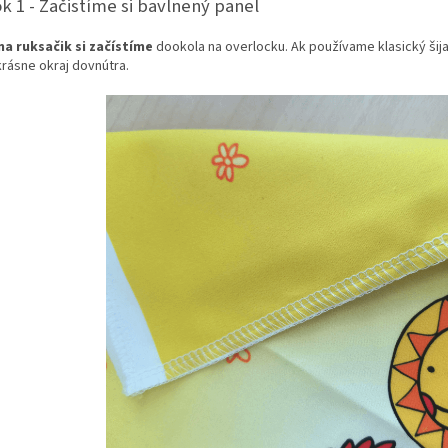
k 1 - Začistíme si bavlnený panel
na ruksačik si začístíme
dookola na overlocku. Ak používame klasický šij
krásne okraj dovnútra.