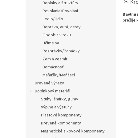
✂︎ Kro
Doplnky a štruktúry
Povolanie/Povolání
Bavlnu 
Jedlo/Jídlo
prešije 
Doprava, autá, cesty
Obdobia v roku
Učíme sa
Rozprávky/Pohádky
Zem a vesmír
Domácnosť
Maňušky/Maňásci
Drevené výrezy
Doplnkový materiál
Stuhy, šnúrky, gumy
Výplne a výstuhy
Plastové komponenty
Drevené komponenty
Magnetické a kovové komponenty