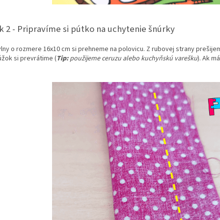
k 2 - Pripravíme si pútko na uchytenie šnúrky
lny o rozmere 16x10 cm si prehneme na polovicu. Z rubovej strany prešijeme
úžok si prevrátime (
Tip:
použijeme ceruzu alebo kuchyňskú varešku
). Ak m