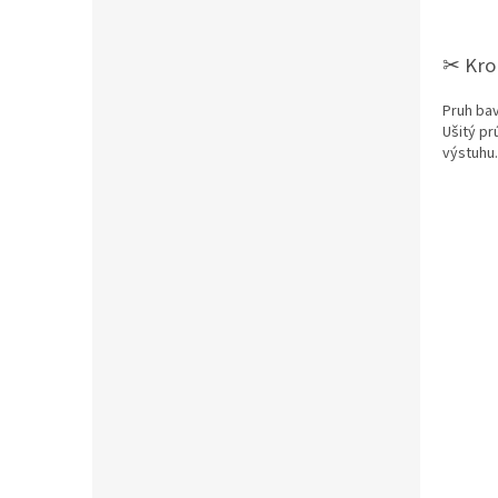
✂︎ Kro
Pruh bav
Ušitý pr
výstuhu.