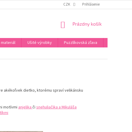
PODMIENKY OCHRANY OSOBNÝCH ÚDAJOV
CZK
Prihlásenie
PREHLÁSENIA
NAPÍŠT
NÁKUPNÝ
Prázdny košík
KOŠÍK
 materiál
Ušité výrobky
Puzzlíkovská zľava
Darčeky
re akékoľvek dietko, ktorému spraví velikánsku
mi motívmi
anjelika
či
snehuliačika a Mikuláša
tíkmi