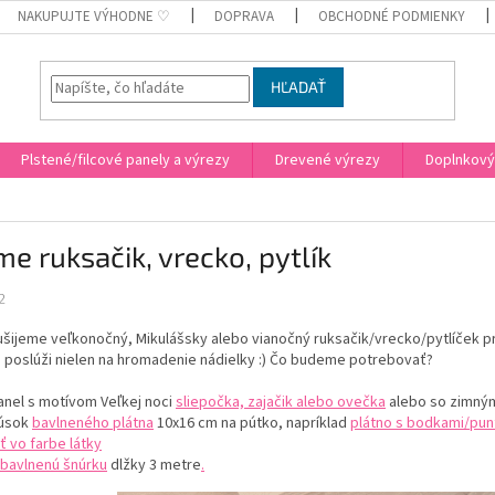
NAKUPUJTE VÝHODNE ♡
DOPRAVA
OBCHODNÉ PODMIENKY
HĽADAŤ
Plstené/filcové panely a výrezy
Drevené výrezy
Doplnkový
me ruksačik, vrecko, pytlík
2
ušijeme veľkonočný, Mikulášsky alebo vianočný ruksačik/vrecko/pytlíček p
 poslúži nielen na hromadenie nádielky :) Čo budeme potrebovať?
anel s motívom Veľkej noci
sliepočka, zajačik alebo ovečka
alebo so zimný
úsok
bavlneného plátna
10x16 cm na pútko, napríklad
plátno s bodkami/pun
iť vo farbe látky
bavlnenú šnúrku
dlžky 3 metre
.