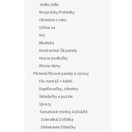
Jedlo/Jídlo
Rozprávky/Pohádky
Obdobia v roku
Učíme sa
Hry
Bludiská
Kontrastné ČB panely
Hracie podložky
Rôzne témy
Plstené/filcové panely a výrezy
Filc metráž + A4/A5
Doplňovačky, stínohry
Skladačky a puzzle
Výrezy
Tematické motívy A3/A4/A5
Zvieratká/Zvířátka
Obliekanie/Oblečky