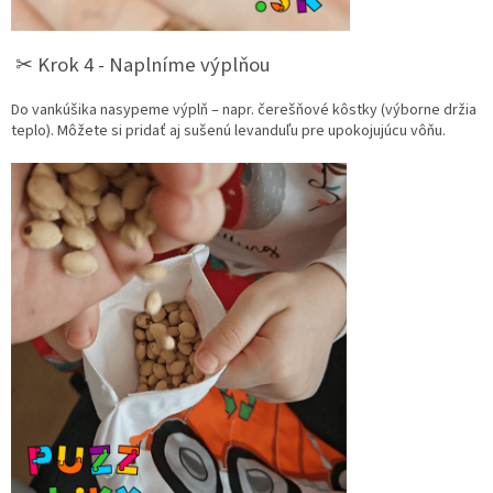
✂︎ Krok 4 - Naplníme výplňou
Do vankúšika nasypeme výplň – napr. čerešňové kôstky (výborne držia
teplo). Môžete si pridať aj sušenú levanduľu pre upokojujúcu vôňu.