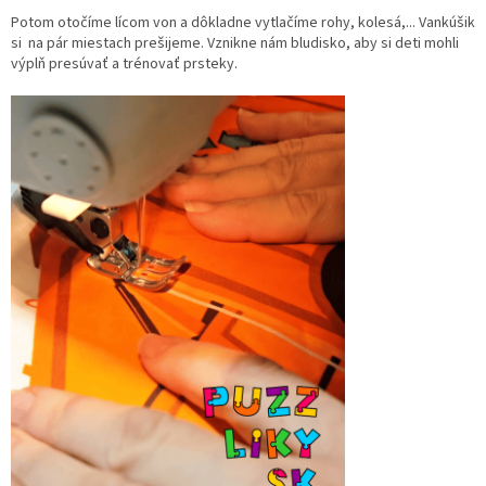
Potom otočíme lícom von a dôkladne vytlačíme rohy, kolesá,... Vankúšik
si na pár miestach prešijeme. Vznikne nám bludisko, aby si deti mohli
výplň presúvať a trénovať prsteky.