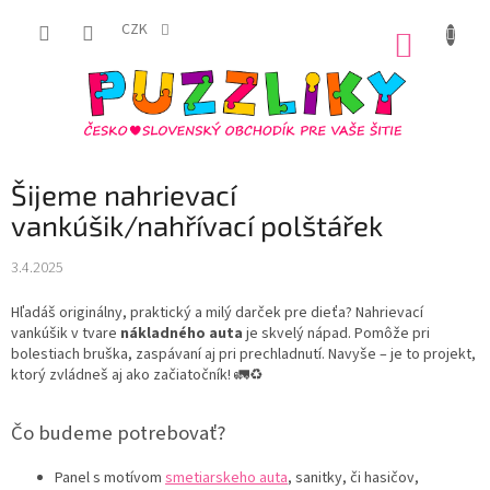
Prejsť
na
CZK
NÁKUP
obsah
KOŠÍK
Šijeme nahrievací
vankúšik/nahřívací polštářek
3.4.2025
Hľadáš originálny, praktický a milý darček pre dieťa? Nahrievací
vankúšik v tvare
nákladného auta
je skvelý nápad. Pomôže pri
bolestiach bruška, zaspávaní aj pri prechladnutí. Navyše – je to projekt,
ktorý zvládneš aj ako začiatočník! 🚛♻️
Čo budeme potrebovať?
Panel s motívom
smetiarskeho auta
, sanitky, či hasičov,