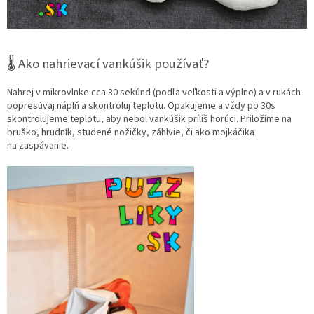
🌡️ Ako nahrievací vankúšik používať?
Nahrej v mikrovlnke cca 30 sekúnd (podľa veľkosti a výplne) a v rukách
popresúvaj náplň a skontroluj teplotu. Opakujeme a vždy po 30s
skontrolujeme teplotu, aby nebol vankúšik príliš horúci. Priložíme na
bruško, hrudník, studené nožičky, záhlvie, či ako mojkáčika
na zaspávanie.