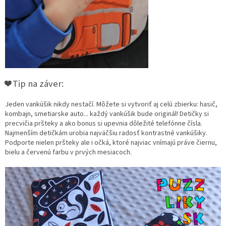
❤️ Tip na záver:
Jeden vankúšik nikdy nestačí. Môžete si vytvoriť aj celú zbierku: hasič,
kombajn, smetiarske auto... každý vankúšik bude originál! Detičky si
precvičia pršteky a ako bonus si upevnia dôležité telefónne čísla.
Najmenším detičkám urobia najväčšiu radosť kontrastné vankúšiky.
Podporte nielen pršteky ale i očká, ktoré najviac vnímajú práve čiernu,
bielu a červenú farbu v prvých mesiacoch.