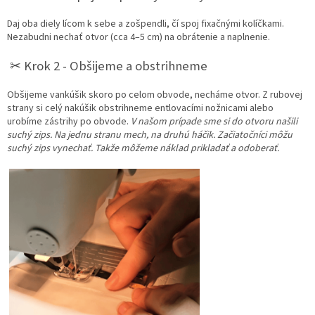
Daj oba diely lícom k sebe a zošpendli, čí spoj fixačnými kolíčkami.
Nezabudni nechať otvor (cca 4–5 cm) na obrátenie a naplnenie.
✂︎ Krok 2 - Obšijeme a obstrihneme
Obšijeme vankúšik skoro po celom obvode, necháme otvor. Z rubovej
strany si celý nakúšik obstrihneme entlovacími nožnicami alebo
urobíme zástrihy po obvode.
V našom prípade sme si do otvoru našili
suchý zips. Na jednu stranu mech, na druhú háčik. Začiatočníci môžu
suchý zips vynechať. Takže môžeme náklad prikladať a odoberať.