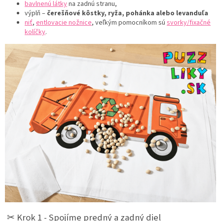
bavlnenú látky
na zadnú stranu,
výplň –
čerešňové kôstky, ryža, pohánka alebo levanduľa
niť
,
entlovacie nožnice
, veľkým pomocníkom sú
svorky/fixačné
kolíčky
.
✂︎ Krok 1 - Spojíme predný a zadný diel