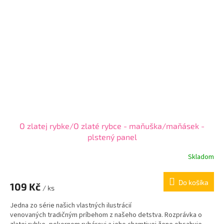
O zlatej rybke/O zlaté rybce - maňuška/maňásek -
plstený panel
Skladom
Do košíka
109 Kč
/ ks
Jedna zo série našich vlastných ilustrácií
venovaných tradičným príbehom z našeho detstva. Rozprávka o