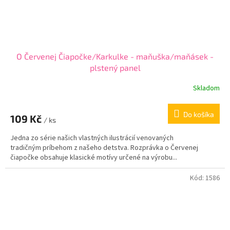
O Červenej Čiapočke/Karkulke - maňuška/maňásek -
plstený panel
Skladom
Do košíka
109 Kč
/ ks
Jedna zo série našich vlastných ilustrácií venovaných
tradičným príbehom z našeho detstva. Rozprávka o Červenej
čiapočke obsahuje klasické motívy určené na výrobu...
Kód:
1586