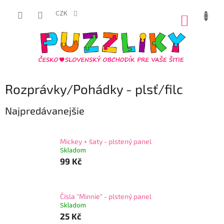
Prejsť
na
CZK
NÁKUP
obsah
KOŠÍK
Rozprávky/Pohádky - plsť/filc
Najpredávanejšie
Mickey + šaty - plstený panel
Skladom
99 Kč
Čísla "Minnie" - plstený panel
Skladom
25 Kč