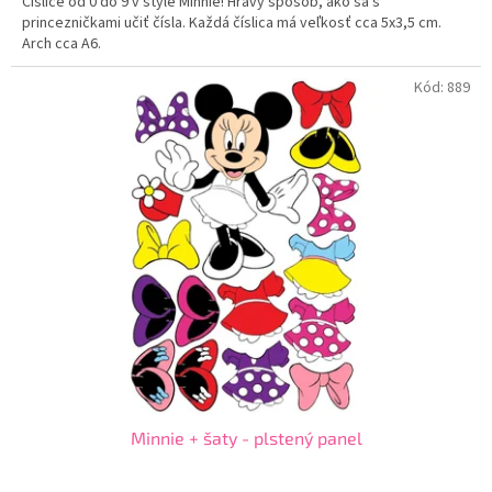
Číslice od 0 do 9 v štýle Minnie! Hravý spôsob, ako sa s
princezničkami učiť čísla. Každá číslica má veľkosť cca 5x3,5 cm.
Arch cca A6.
Kód:
889
Minnie + šaty - plstený panel