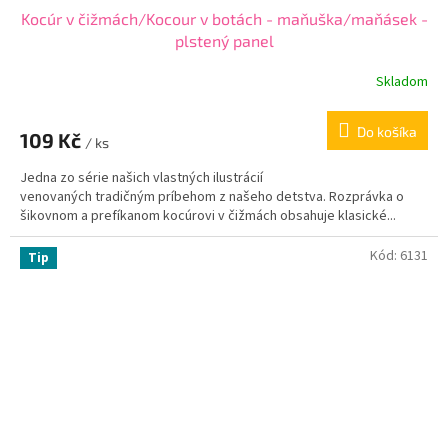
Kocúr v čižmách/Kocour v botách - maňuška/maňásek -
plstený panel
Skladom
Do košíka
109 Kč
/ ks
Jedna zo série našich vlastných ilustrácií
venovaných tradičným príbehom z našeho detstva. Rozprávka o
šikovnom a prefíkanom kocúrovi v čižmách obsahuje klasické...
Kód:
6131
Tip