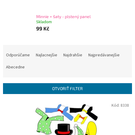
Minnie + šaty - plstený panel
Skladom
99 Kč
R
a
Odporúčame
Najlacnejšie
Najdrahšie
Najpredávanejšie
d
e
Abecedne
n
i
e
OTVORIŤ FILTER
p
r
V
Kód:
8338
o
ý
d
p
u
i
k
s
t