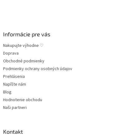
t
r
i
v
e
k
y
v
ý
Informácie pre vás
p
i
Nakupujte výhodne ♡
s
Doprava
u
Obchodné podmienky
Podmienky ochrany osobných údajov
Prehlásenia
Napíšte nám
Blog
Hodnotenie obchodu
Naši partneri
Kontakt