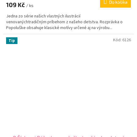
Do košíka
109 Kč
/ ks
Jedna zo série našich vlastných ilustrácií
venovanýchtradičným príbehom z našeho detstva. Rozprávka o
Popoluške obsahuje klasické motívy určené aj na výrobu...
Kód:
6126
Tip