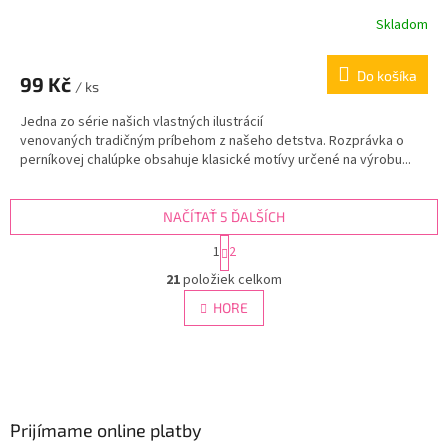
Skladom
Do košíka
99 Kč
/ ks
Jedna zo série našich vlastných ilustrácií
venovaných tradičným príbehom z našeho detstva. Rozprávka o
perníkovej chalúpke obsahuje klasické motívy určené na výrobu...
NAČÍTAŤ 5 ĎALŠÍCH
S
1
2
t
O
r
21
položiek celkom
v
á
l
HORE
n
á
k
d
o
v
Z
a
a
c
á
n
i
p
i
e
ä
Prijímame online platby
e
p