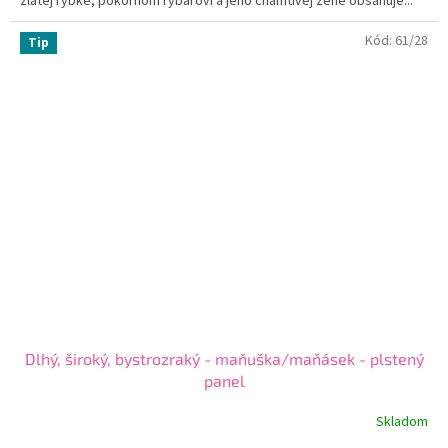
zlatej rybke, pokornom rybárovi a jeho chamtivej žene obsahuje...
Kód:
61/28
Tip
Dlhý, široký, bystrozraký - maňuška/maňásek - plstený
panel
Skladom