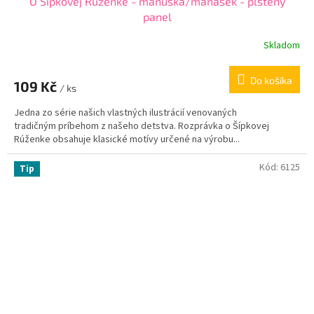
O Šípkovej Rúženke - maňuška/maňásek - plstený
panel
Skladom
Do košíka
109 Kč
/ ks
Jedna zo série našich vlastných ilustrácií venovaných
tradičným príbehom z našeho detstva. Rozprávka o Šípkovej
Rúženke obsahuje klasické motívy určené na výrobu...
Kód:
6125
Tip