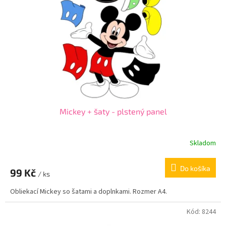
p
o
r
v
o
d
u
k
t
o
v
Mickey + šaty - plstený panel
Skladom
Do košíka
99 Kč
/ ks
Obliekací Mickey so šatami a doplnkami. Rozmer A4.
Kód:
8244