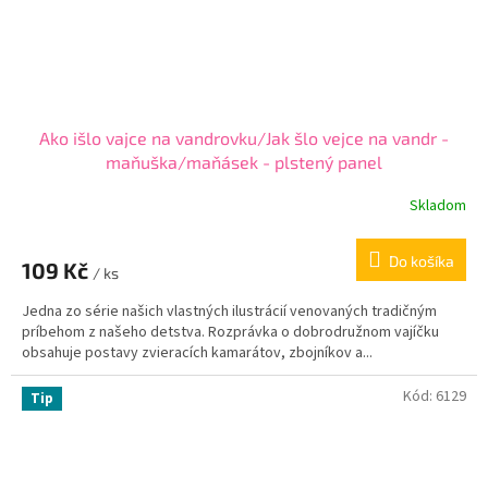
Ako išlo vajce na vandrovku/Jak šlo vejce na vandr -
maňuška/maňásek - plstený panel
Skladom
Do košíka
109 Kč
/ ks
Jedna zo série našich vlastných ilustrácií venovaných tradičným
príbehom z našeho detstva. Rozprávka o dobrodružnom vajíčku
obsahuje postavy zvieracích kamarátov, zbojníkov a...
Kód:
6129
Tip