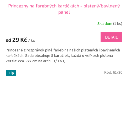
Princezny na farebných kartičkách - plstený/bavlnený
panel
Skladom
(
1 ks
)
DETAIL
29 Kč
od
/ ks
Princezné z rozprávok plné farieb na našich plstených i bavlnených
kartičkách. Sada obsahuje 8 kartičiek, každá o veľkosti plstená
verzia: cca. 7x7 cm na archu 1/3 A3,...
Kód:
61/30
Tip