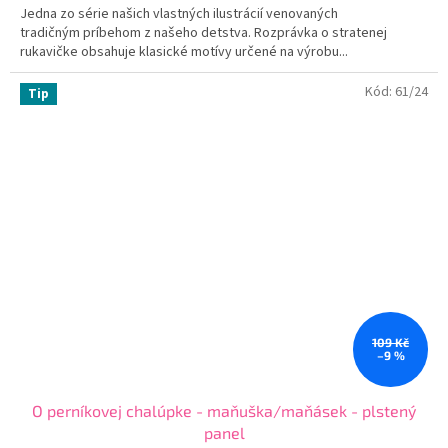
Jedna zo série našich vlastných ilustrácií venovaných
tradičným príbehom z našeho detstva. Rozprávka o stratenej
rukavičke obsahuje klasické motívy určené na výrobu...
Kód:
61/24
Tip
109 Kč
–9 %
O perníkovej chalúpke - maňuška/maňásek - plstený
panel