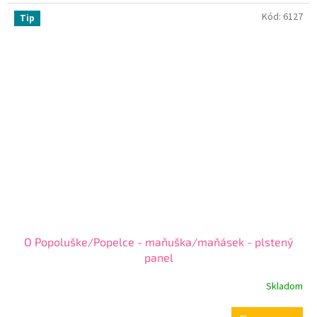
Kód:
6127
Tip
O Popoluške/Popelce - maňuška/maňásek - plstený
panel
Skladom