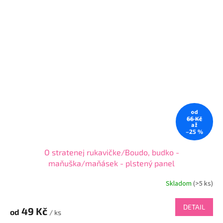
od
66 Kč
až
–25 %
O stratenej rukavičke/Boudo, budko -
maňuška/maňásek - plstený panel
Skladom
(
>5 ks
)
DETAIL
49 Kč
od
/ ks