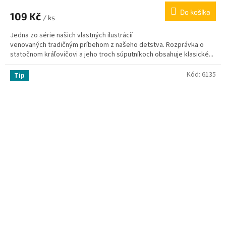
Do košíka
109 Kč
/ ks
Jedna zo série našich vlastných ilustrácií
venovaných tradičným príbehom z našeho detstva. Rozprávka o
statočnom kráľovičovi a jeho troch súputníkoch obsahuje klasické...
Kód:
6135
Tip