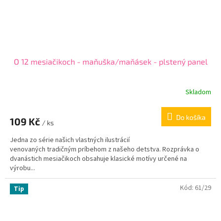
O 12 mesiačikoch - maňuška/maňásek - plstený panel
Skladom
Do košíka
109 Kč
/ ks
Jedna zo série našich vlastných ilustrácií
venovaných tradičným príbehom z našeho detstva. Rozprávka o
dvanástich mesiačikoch obsahuje klasické motívy určené na
výrobu...
Kód:
61/29
Tip