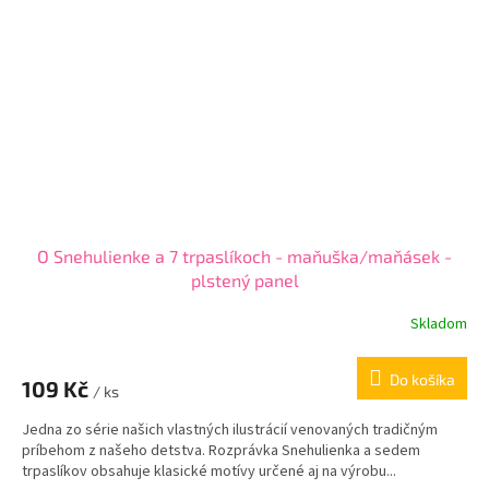
O Snehulienke a 7 trpaslíkoch - maňuška/maňásek -
plstený panel
Skladom
Do košíka
109 Kč
/ ks
Jedna zo série našich vlastných ilustrácií venovaných tradičným
príbehom z našeho detstva. Rozprávka Snehulienka a sedem
trpaslíkov obsahuje klasické motívy určené aj na výrobu...