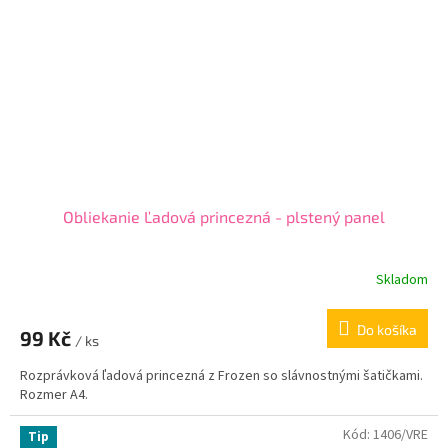
Obliekanie Ľadová princezná - plstený panel
Skladom
Do košíka
99 Kč
/ ks
Rozprávková ľadová princezná z Frozen so slávnostnými šatičkami.
Rozmer A4.
Kód:
1406/VRE
Tip