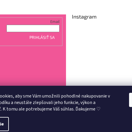
Instagram
Email
PRIHLÁSIŤ SA
ookies, aby sme Vám umožnili pohodlné nakupovanie v
íku a neustále zlepšovali jeho funkcie, výkon a
Sledovať na Instagra
ť. K tomu ale potrebujeme Váš súhlas. Ďakujeme ♡
3
.
ie
aviť nastavenie cookies