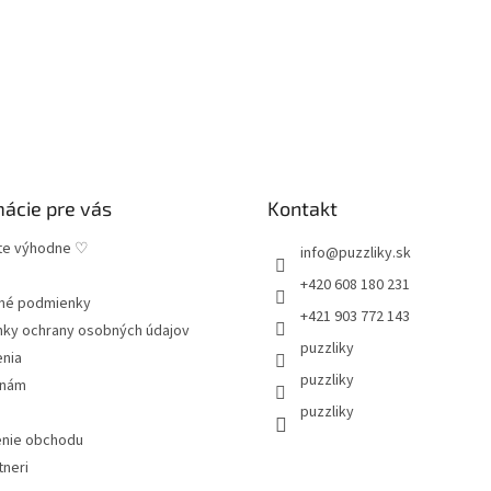
mácie pre vás
Kontakt
te výhodne ♡
info
@
puzzliky.sk
+420 608 180 231
né podmienky
+421 903 772 143
ky ochrany osobných údajov
puzzliky
enia
puzzliky
 nám
puzzliky
nie obchodu
tneri