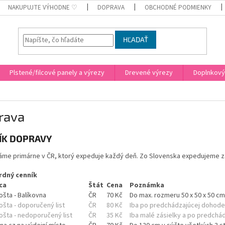
NAKUPUJTE VÝHODNE ♡
DOPRAVA
OBCHODNÉ PODMIENKY
HĽADAŤ
Plstené/filcové panely a výrezy
Drevené výrezy
Doplnkový
rava
ÍK DOPRAVY
áme primárne v ČR, ktorý expeduje každý deň. Zo Slovenska expedujeme zá
rdný cenník
ca
Štát
Cena
Poznámka
šta - Balíkovna
ČR
70 Kč
Do
max. rozmeru 50 x 50 x 50 cm
šta - doporučený list
ČR
80 Kč
Iba po predchádzajúcej dohode
ošta - nedoporučený list
ČR
35 Kč
Iba malé zásielky a po predchá