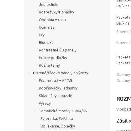
Zásilkov
Jedlo/Jídlo
Balík na
Rozprávky/Pohádky
Packeta
Obdobia v roku
Balík na
Učíme sa
Slovensk
Hry
Bludiská
Slovens
Kontrastné ČB panely
Packeta
Hracie podložky
Packeta
Rôzne témy
Plstené/filcové panely a výrezy
Osobný
Filc metráž + A4/A5
Osobný
Doplňovačky, stínohry
Skladačky a puzzle
ROZM
Výrezy
V prípad
Tematické motívy A3/A4/A5
Zvieratká/Zvířátka
Zásil
Obliekanie/Oblečky