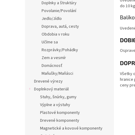
Uvedené 
Doplnky a štruktúry
do 10 k
Povolanie/Povolání
Balík
Jedlo/Jídlo
Doprava, autá, cesty
Uvedené 
Obdobia v roku
DOBI
Učíme sa
Rozprávky/Pohádky
Osprave
Zem a vesmír
DOPR
Domácnosť
Maňušky/Maňásci
Všetky o
hranice 
Drevené výrezy
ceny pr
Doplnkový materiál
Stuhy, šnúrky, gumy
Výplne a výstuhy
Plastové komponenty
Drevené komponenty
Magnetické a kovové komponenty