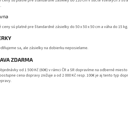
ceny sú platné pre štandardné zásielky do 120 cm v súčte všetkých 3 strá
g.
ovna
ceny sú platné pre štandardné zásielky do 50 x 50 x 50 cm a váha do 15 kg
ERKY
dlňujeme sa, ale zásielky na dobierku neposielame.
AVA ZDARMA
bjednávky od 1 500 Kč (60€) v rámci ČR a SR dopravíme na odberné miesto 
postupne cena dopravy znižuje a od 2 000 Kč resp. 100€ je aj tento typ do
epravy.