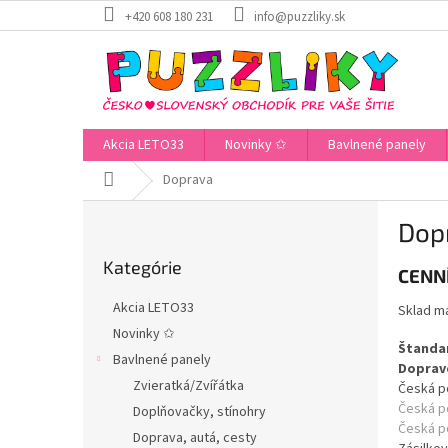
Prejsť
+420 608 180 231
info@puzzliky.sk
na
obsah
Akcia LETO33
Novinky ✩
Bavlnené panely
Domov
Doprava
B
Dop
o
Preskočiť
č
Kategórie
kategórie
CENN
n
ý
Akcia LETO33
Sklad m
p
Novinky ✩
a
Štanda
Bavlnené panely
n
Doprav
e
Zvieratká/Zvířátka
Česká po
l
Česká po
Doplňovačky, stínohry
Česká p
Doprava, autá, cesty