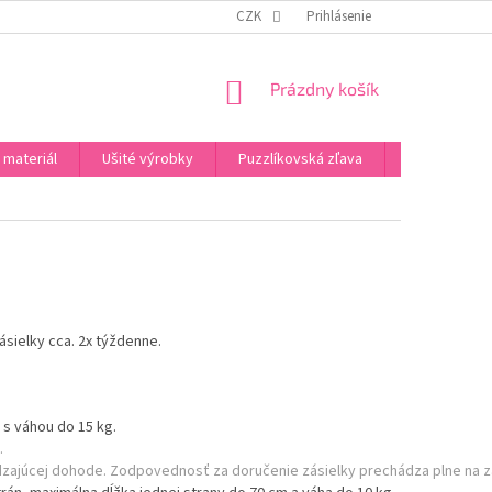
PODMIENKY OCHRANY OSOBNÝCH ÚDAJOV
CZK
Prihlásenie
PREHLÁSENIA
NAPÍŠT
NÁKUPNÝ
Prázdny košík
KOŠÍK
 materiál
Ušité výrobky
Puzzlíkovská zľava
Darčeky
sielky cca. 2x týždenne.
s váhou do 15 kg.
.
dzajúcej dohode. Zodpovednosť za doručenie zásielky prechádza plne na z