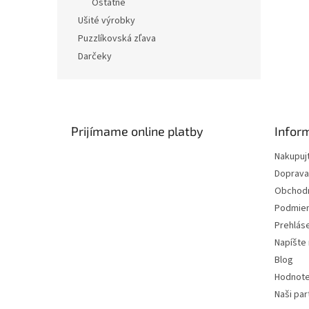
Ostatné
Ušité výrobky
Puzzlíkovská zľava
Darčeky
Z
á
p
ä
Prijímame online platby
Infor
t
Nakupuj
i
Doprava
e
Obchod
Podmien
Prehlás
Napíšte
Blog
Hodnote
Naši par