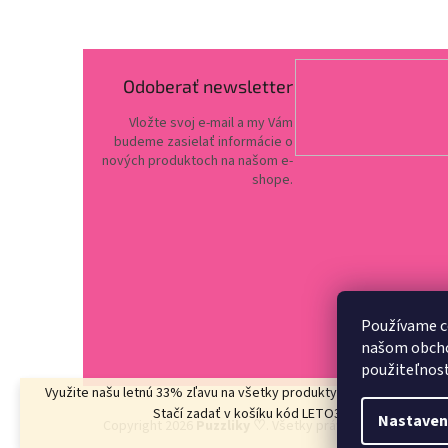
Odoberať newsletter
Vložte svoj e-mail a my Vám
budeme zasielať informácie o
nových produktoch na našom e-
shope.
Používame c
našom obchod
použiteľnos
Využite našu letnú 33% zľavu na všetky produkty
v kategórii LETO3
Stačí zadať v košíku kód LETO33
Nastaven
Copyright 2026
Puzzliky ♡
. Všetky práva vyhradené.
Upr