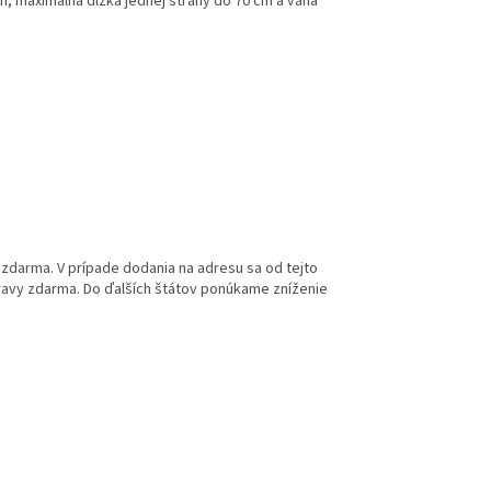
n, maximálna dĺžka jednej strany do 70 cm a váha
.
zdarma. V prípade dodania na adresu sa od tejto
pravy zdarma. Do ďalších štátov ponúkame zníženie