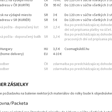
na.cz na výdejní místo
ČR
70 Kč
Do 120 cm v súčte všetkých 3 st
 adresu v ČR (KURÝR)
ČR
95 Kč
Do 120 cm v súčte všetkých 3 st
.sk na výdajné miesto
SR
3 €
Do 120 cm v súčte všetkých 3 st
 adresu v SR (KURIÉR)
SR
5 €
Do 120 cm v súčte všetkých 3 st
Iba po predchádzajúcej dohode. 
á pošta - doporučený list
SR
2,5 €
dní od pripísania platby na účet.
Iba po predchádzajúcej dohode. 
ká pošta - doporučený balík
SR
3,3 €
pracovných dní od pripísania pl
 Hungary
HU
3,5 €
Csomagküldő.hu
 (home delivery)
EU
4-10 €
 odber
ČR
zdarma
Iba po predchádzajúcej dohode. 
 odber
SR
zdarma
Iba po predchádzajúcej dohode. 
ER ZÁSIELKY
e požiadavku na balenie niektorých materiálov do rolky bude k objednávke
kovna/Packeta