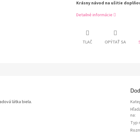
Krásny návod na ušitie doplňo
Detailné informácie
TLAČ
OPÝTAŤ SA
Dod
dová látka biela.
Kate
Hľad
na
:
Typ 
Rozm