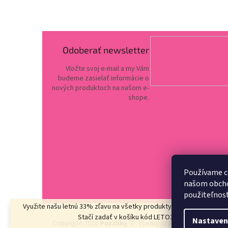
Odoberať newsletter
Vložte svoj e-mail a my Vám
budeme zasielať informácie o
nových produktoch na našom e-
shope.
Používame c
našom obchod
použiteľnos
Využite našu letnú 33% zľavu na všetky produkty
v kategórii LETO3
Stačí zadať v košíku kód LETO33
Nastaven
Copyright 2026
Puzzliky ♡
. Všetky práva vyhradené.
Upr