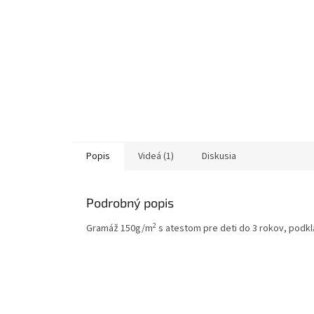
Popis
Videá (1)
Diskusia
Podrobný popis
2
Gramáž 150g/m
s atestom pre deti do 3 rokov, podkla