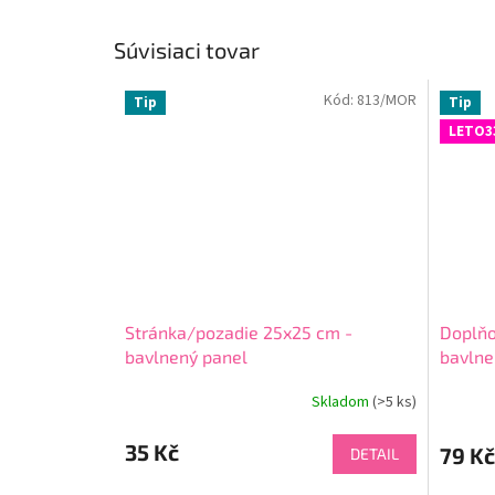
Súvisiaci tovar
Kód:
813/MOR
Tip
Tip
LETO3
Stránka/pozadie 25x25 cm -
Doplňo
bavlnený panel
bavlne
Skladom
(
>5 ks
)
35 Kč
79 Kč
DETAIL