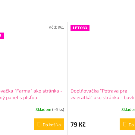
Kód:
861
LETO33
3
vačka "Farma" ako stránka -
Doplňovačka "Potrava pre
ný panel s plsťou
zvieratká" ako stránka - bavl
panel s plsťou
Skladom
(
>5 ks
)
Sklad
79 Kč
Do košíka
Do 