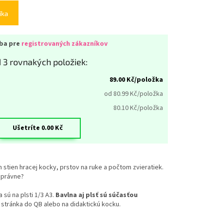
íka
iba pre
registrovaných zákazníkov
 3 rovnakých položiek:
89.00
Kč/položka
od 80.99
Kč/položka
80.10
Kč/položka
Ušetríte
0.00
Kč
 stien hracej kocky, prstov na ruke a počtom zvieratiek.
správne?
 sú na plsti 1/3 A3.
Bavlna aj plsť sú súčasťou
stránka do QB alebo na didaktickú kocku.