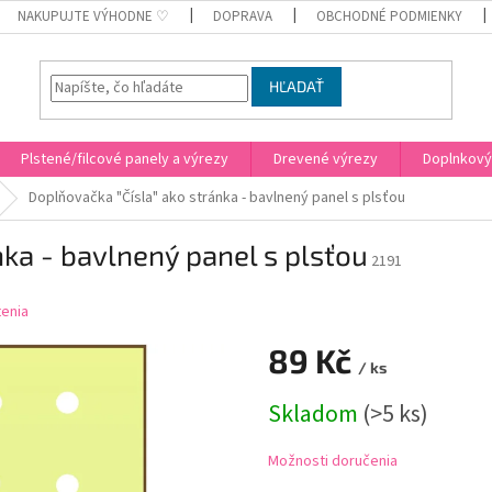
NAKUPUJTE VÝHODNE ♡
DOPRAVA
OBCHODNÉ PODMIENKY
HĽADAŤ
Plstené/filcové panely a výrezy
Drevené výrezy
Doplnkový
Doplňovačka "Čísla" ako stránka - bavlnený panel s plsťou
nka - bavlnený panel s plsťou
2191
enia
89 Kč
/ ks
Jednotková
Skladom
(
>5 ks
)
cena:
Možnosti doručenia