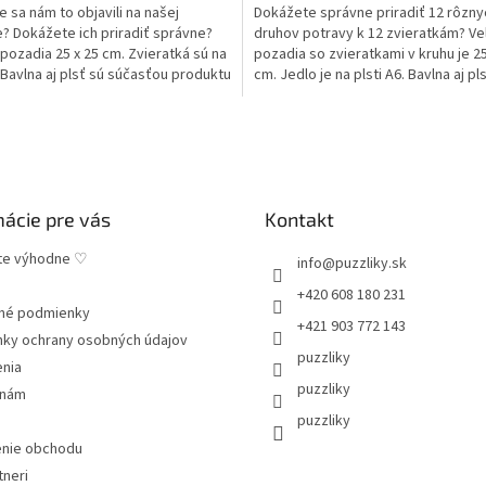
e sa nám to objavili na našej
Dokážete správne priradiť 12 rôzny
? Dokážete ich priradiť správne?
druhov potravy k 12 zvieratkám? Ve
pozadia 25 x 25 cm. Zvieratká sú na
pozadia so zvieratkami v kruhu je 25
. Bavlna aj plsť sú súčasťou produktu
cm. Jedlo je na plsti A6. Bavlna aj pl
súčasťou...
mácie pre vás
Kontakt
te výhodne ♡
info
@
puzzliky.sk
+420 608 180 231
né podmienky
+421 903 772 143
ky ochrany osobných údajov
puzzliky
enia
puzzliky
 nám
puzzliky
nie obchodu
tneri