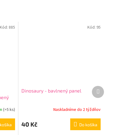
Kód:
885
Kód:
95
Ďalší
Dinosaury - bavlnený panel
produkt
nený
om
(
>5 ks
)
Naskladníme do 2 týždňov
40 Kč
košíka
Do košíka