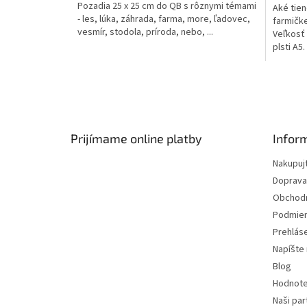
Pozadia 25 x 25 cm do QB s rôznymi témami
Aké tien
- les, lúka, záhrada, farma, more, ľadovec,
farmičke
vesmír, stodola, príroda, nebo, ...
Veľkosť 
plsti A5
už v...
Z
á
p
ä
Prijímame online platby
Infor
t
Nakupuj
i
Doprava
e
Obchod
Podmien
Prehlás
Napíšte
Blog
Hodnote
Naši par