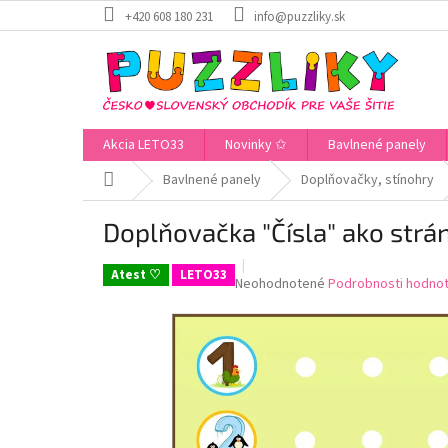
Prejsť
+420 608 180 231
info@puzzliky.sk
na
obsah
Akcia LETO33
Novinky ✩
Bavlnené panely
Domov
Bavlnené panely
Doplňovačky, stínohry
Doplňovačka "Čísla" ako strá
Atest ♡
LETO33
Priemerné
Neohodnotené
Podrobnosti hodnot
hodnotenie
produktu
je
0,0
z
5
hviezdičiek.