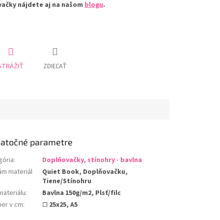
vačky nájdete aj na našom
blogu
.
STRÁŽIŤ
ZDIEĽAŤ
atočné parametre
gória
:
Doplňovačky, stínohry - bavlna
ám materiál
Quiet Book, Doplňovačku,
Tiene/Stínohru
materiálu
:
Bavlna 150g/m2, Plsť/filc
er v cm
:
☐ 25x25, A5