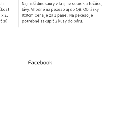
ch
Najmilší dinosaury v krajine sopiek a tečúcej
ľkosť
lávy. Vhodné na pexeso aj do QB. Obrázky
 x 25
8x8cm.Cena je za 1 panel. Na pexeso je
sť sú
potrebné zakúpiť 2 kusy do páru.
Facebook