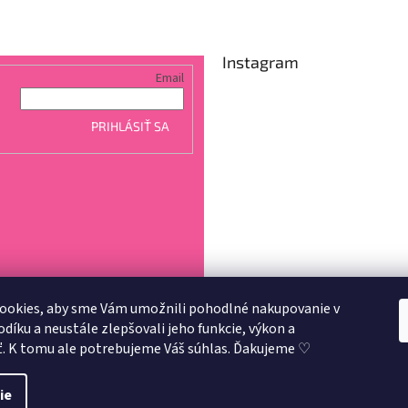
Instagram
Email
PRIHLÁSIŤ SA
ookies, aby sme Vám umožnili pohodlné nakupovanie v
íku a neustále zlepšovali jeho funkcie, výkon a
Sledovať na Instagra
ť. K tomu ale potrebujeme Váš súhlas. Ďakujeme ♡
3
.
ie
aviť nastavenie cookies