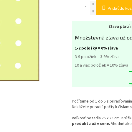
Pridať do koš
Zľava platí 
Množstevná zľava už od
1-2 položky = 0% zľava
3-9 položiek = 3-9% zľava
10 a viac položiek = 10% zľava
Počítame od 1 do 5 s priraďovaním
Dokážete priradiť počty k číslam 
Veľkosť pozadia 25 x 25 cm. Krúžka
produktu už v cene.
Vhodné ako 