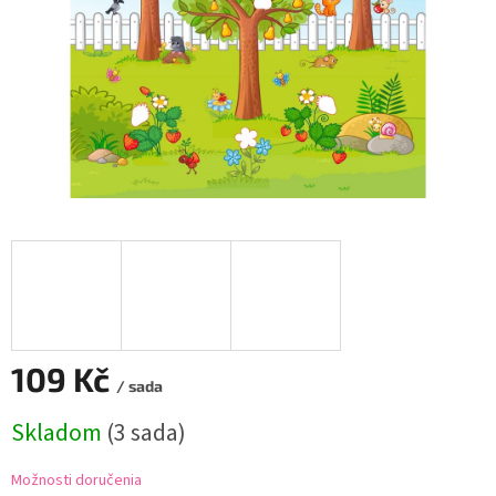
109 Kč
/ sada
Jednotková
Skladom
(
3 sada
)
cena:
Možnosti doručenia