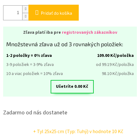
Pridať do košíka
Zľava platí iba pre
registrovaných zákazníkov
Množstevná zľava už od 3 rovnakých položiek:
1-2 položky = 0% zľava
109.00
Kč/položka
3-9 položiek = 3-9% zľava
od 99.19
Kč/položka
10 a viac položiek = 10% zľava
98.10
Kč/položka
Ušetríte
0.00
Kč
Zadarmo od nás dostanete
+ Tyl 25x25 cm (Typ: Tuhý)
v hodnote 10 Kč