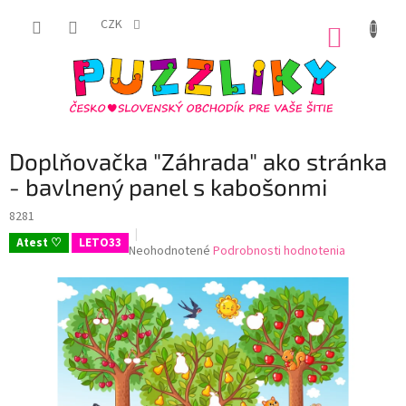
Prejsť
na
CZK
NÁKUP
obsah
KOŠÍK
Doplňovačka "Záhrada" ako stránka
- bavlnený panel s kabošonmi
8281
Atest ♡
LETO33
Priemerné
Neohodnotené
Podrobnosti hodnotenia
hodnotenie
produktu
je
0,0
z
5
hviezdičiek.