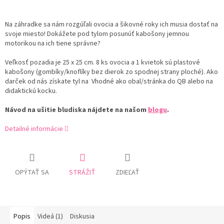
Na záhradke sa nám rozgúľali ovocia a šikovné roky ich musia dostať na
svoje miesto! Dokážete pod tylom posunúť kabošony jemnou
motorikou na ich tiene správne?
Veľkosť pozadia je 25 x 25 cm. 8 ks ovocia a 1 kvietok sú plastové
kabošony (gombíky/knoflíky bez dierok zo spodnej strany ploché). Ako
darček od nás získate tyl na Vhodné ako obal/stránka do QB alebo na
didaktickú kocku.
Návod na ušitie bludiska nájdete na našom
blogu
.
Detailné informácie
OPÝTAŤ SA
STRÁŽIŤ
ZDIEĽAŤ
Popis
Videá (1)
Diskusia