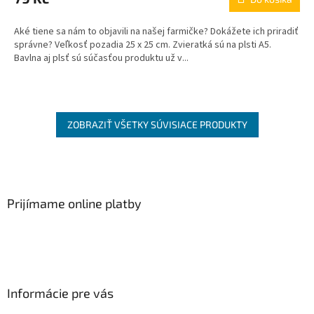
Aké tiene sa nám to objavili na našej farmičke? Dokážete ich priradiť
správne? Veľkosť pozadia 25 x 25 cm. Zvieratká sú na plsti A5.
Bavlna aj plsť sú súčasťou produktu už v...
ZOBRAZIŤ VŠETKY SÚVISIACE PRODUKTY
Z
á
p
ä
Prijímame online platby
t
i
e
Informácie pre vás