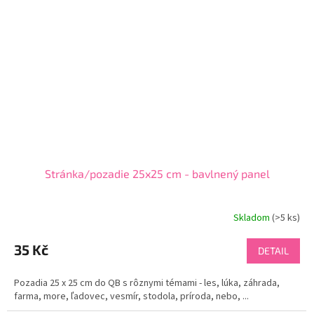
Stránka/pozadie 25x25 cm - bavlnený panel
Skladom
(
>5 ks
)
35 Kč
DETAIL
Pozadia 25 x 25 cm do QB s rôznymi témami - les, lúka, záhrada,
farma, more, ľadovec, vesmír, stodola, príroda, nebo, ...