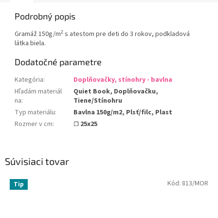
Podrobný popis
2
Gramáž 150g/m
s atestom pre deti do 3 rokov, podkladová
látka biela.
Dodatočné parametre
Kategória
:
Doplňovačky, stínohry - bavlna
Hľadám materiál
Quiet Book, Doplňovačku,
na
:
Tiene/Stínohru
Typ materiálu
:
Bavlna 150g/m2, Plsť/filc, Plast
Rozmer v cm
:
☐ 25x25
Súvisiaci tovar
Kód:
813/MOR
Tip