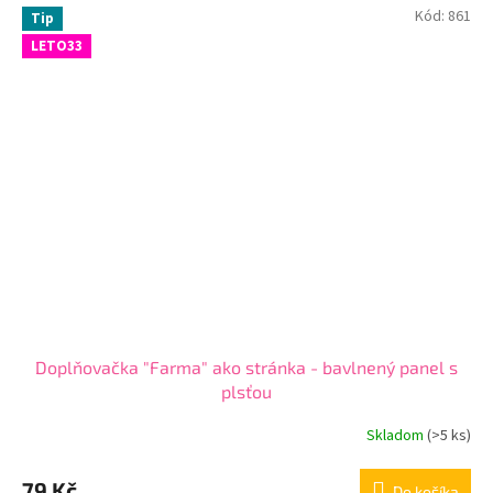
Kód:
861
Tip
LETO33
Doplňovačka "Farma" ako stránka - bavlnený panel s
plsťou
Skladom
(
>5 ks
)
79 Kč
Do košíka