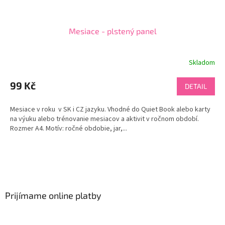
Mesiace - plstený panel
Skladom
99 Kč
DETAIL
Mesiace v roku v SK i CZ jazyku. Vhodné do Quiet Book alebo karty
na výuku alebo trénovanie mesiacov a aktivit v ročnom období.
Rozmer A4. Motív: ročné obdobie, jar,...
Z
á
p
ä
Prijímame online platby
t
i