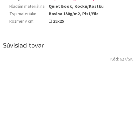
Hľadám materiál na
:
Quiet Book, Kocku/Kostku
Typ materiálu
:
Bavlna 150g/m2, Plsť/filc
Rozmer v cm
:
☐ 25x25
Súvisiaci tovar
Kód:
627/SK