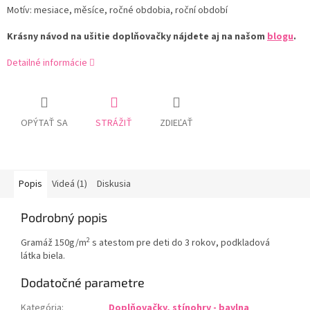
Motív: mesiace, měsíce, ročné obdobia, roční období
Krásny návod na ušitie doplňovačky nájdete aj na našom
blogu
.
Detailné informácie
OPÝTAŤ SA
STRÁŽIŤ
ZDIEĽAŤ
Popis
Videá (1)
Diskusia
Podrobný popis
2
Gramáž 150g/m
s atestom pre deti do 3 rokov, podkladová
látka biela.
Dodatočné parametre
Kategória
:
Doplňovačky, stínohry - bavlna