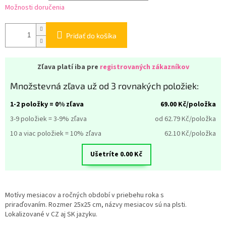
Možnosti doručenia
Pridať do košíka
Zľava platí iba pre
registrovaných zákazníkov
Množstevná zľava už od 3 rovnakých položiek:
1-2 položky = 0% zľava
69.00
Kč/položka
3-9 položiek = 3-9% zľava
od 62.79
Kč/položka
10 a viac položiek = 10% zľava
62.10
Kč/položka
Ušetríte
0.00
Kč
Motívy mesiacov a ročných období v priebehu roka s
priraďovaním.
Rozmer 25x25 cm, názvy mesiacov sú na plsti.
Lokalizované v CZ aj SK jazyku.