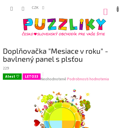
Prejsť
na
CZK
NÁKUP
obsah
KOŠÍK
Doplňovačka "Mesiace v roku" -
bavlnený panel s plsťou
229
Atest ♡
LETO33
Priemerné
Neohodnotené
Podrobnosti hodnotenia
hodnotenie
produktu
je
0,0
z
5
hviezdičiek.