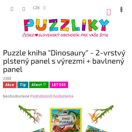
Prejsť
na
CZK
NÁKUP
obsah
KOŠÍK
Puzzle kniha "Dinosaury" - 2-vrstvý
plstený panel s výrezmi + bavlnený
panel
2388
Akce
Tip
Atest ♡
LETO33
Priemerné
Neohodnotené
Podrobnosti hodnotenia
hodnotenie
produktu
je
0,0
z
5