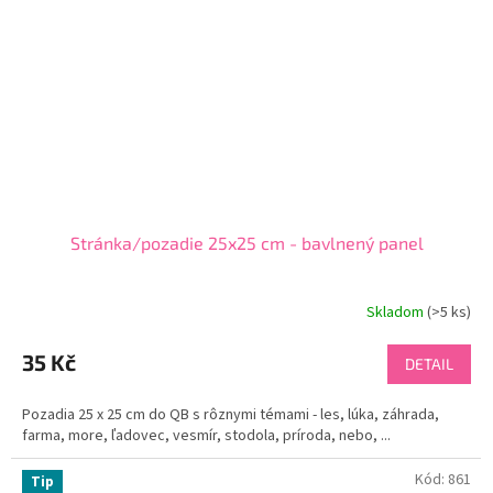
Stránka/pozadie 25x25 cm - bavlnený panel
Skladom
(
>5 ks
)
35 Kč
DETAIL
Pozadia 25 x 25 cm do QB s rôznymi témami - les, lúka, záhrada,
farma, more, ľadovec, vesmír, stodola, príroda, nebo, ...
Kód:
861
Tip