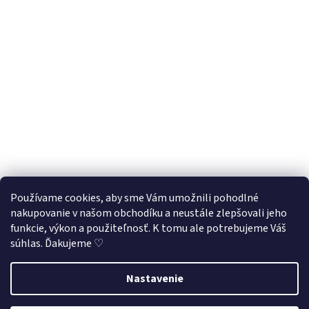
Používame cookies, aby sme Vám umožnili pohodlné
nakupovanie v našom obchodíku a neustále zlepšovali jeho
Sledovať na Instagrame
funkcie, výkon a použiteľnosť. K tomu ale potrebujeme Váš
súhlas. Ďakujeme ♡
Vytvoril Shoptet
Nastavenie
Využite našu letnú 33% zľavu na všetky produkty
v kategórii