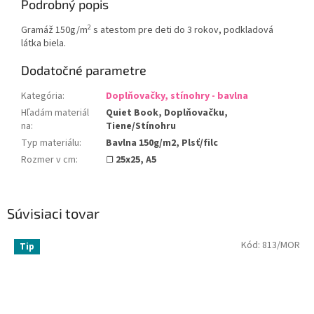
Podrobný popis
2
Gramáž 150g/m
s atestom pre deti do 3 rokov, podkladová
látka biela.
Dodatočné parametre
Kategória
:
Doplňovačky, stínohry - bavlna
Hľadám materiál
Quiet Book, Doplňovačku,
na
:
Tiene/Stínohru
Typ materiálu
:
Bavlna 150g/m2, Plsť/filc
Rozmer v cm
:
☐ 25x25, A5
Súvisiaci tovar
Kód:
813/MOR
Tip