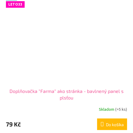
LETO33
Doplňovačka "Farma" ako stránka - bavlnený panel s
plsťou
Skladom
(
>5 ks
)
79 Kč
Do košíka