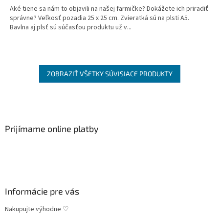
Aké tiene sa nám to objavili na našej farmičke? Dokážete ich priradiť
správne? Veľkosť pozadia 25 x 25 cm. Zvieratká sú na plsti A5.
Bavlna aj plsť sú súčasťou produktu už v...
ZOBRAZIŤ VŠETKY SÚVISIACE PRODUKTY
Z
á
p
ä
Prijímame online platby
t
i
e
Informácie pre vás
Nakupujte výhodne ♡