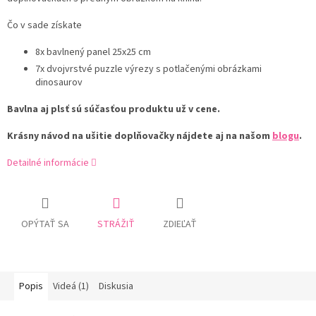
Čo v sade získate
8x bavlnený panel 25x25 cm
7x dvojvrstvé puzzle výrezy s potlačenými obrázkami
dinosaurov
Bavlna aj plsť sú súčasťou produktu už v cene.
Krásny návod na ušitie doplňovačky nájdete aj na našom
blogu
.
Detailné informácie
OPÝTAŤ SA
STRÁŽIŤ
ZDIEĽAŤ
Popis
Videá (1)
Diskusia