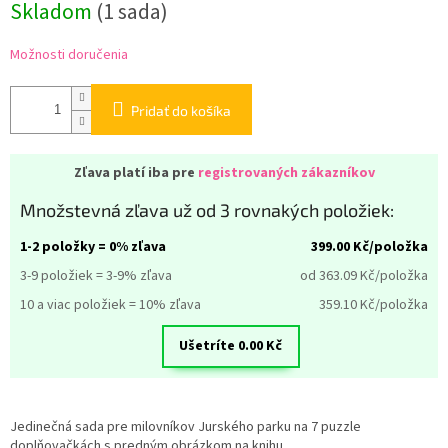
Skladom
(
1 sada
)
cena:
Možnosti doručenia
Pridať do košíka
Zľava platí iba pre
registrovaných zákazníkov
Množstevná zľava už od 3 rovnakých položiek:
1-2 položky = 0% zľava
399.00
Kč/položka
3-9 položiek = 3-9% zľava
od 363.09
Kč/položka
10 a viac položiek = 10% zľava
359.10
Kč/položka
Ušetríte
0.00
Kč
Jedinečná sada pre milovníkov Jurského parku na 7 puzzle
doplňovačkách s predným obrázkom na knihu.