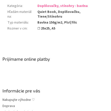
Kategória
:
Doplňovačky, stínohry - bavlna
Hľadám materiál
Quiet Book, Doplňovačku,
na
:
Tiene/Stínohru
Typ materiálu
:
Bavlna 150g/m2, Plsť/filc
Rozmer v cm
:
☐ 25x25, A5
Z
á
p
ä
Prijímame online platby
t
i
e
Informácie pre vás
Nakupujte výhodne ♡
Doprava