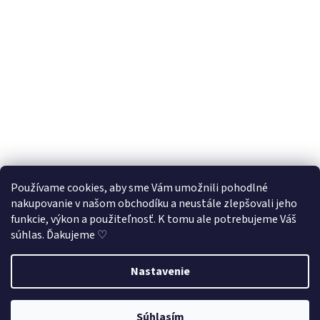
Používame cookies, aby sme Vám umožnili pohodlné
nakupovanie v našom obchodíku a neustále zlepšovali jeho
Sledovať na Instagrame
funkcie, výkon a použiteľnosť. K tomu ale potrebujeme Váš
súhlas. Ďakujeme ♡
Vytvoril Shoptet
Nastavenie
Využite našu letnú 33% zľavu na všetky produkty
v kategórii
Copyright 2026
Puzzliky ♡
. Všetky práva vyhradené.
Upraviť
LETO33
. Stačí zadať v košíku kód LETO33
nastavenie cookies
Súhlasím