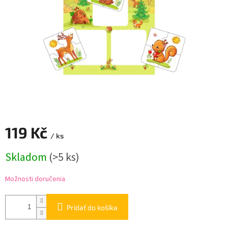
119 Kč
/ ks
Jednotková
Skladom
(
>5 ks
)
cena:
Možnosti doručenia
Pridať do košíka