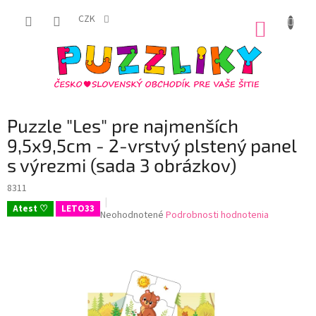
Prejsť
na
CZK
NÁKUP
obsah
KOŠÍK
Puzzle "Les" pre najmenších
9,5x9,5cm - 2-vrstvý plstený panel
s výrezmi (sada 3 obrázkov)
8311
Atest ♡
LETO33
Priemerné
Neohodnotené
Podrobnosti hodnotenia
hodnotenie
produktu
je
0,0
z
5
hviezdičiek.