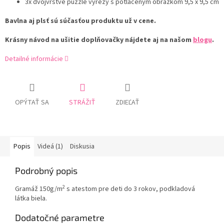
3x dvojvrstvé puzzle výrezy s potlačeným obrázkom 9,5 x 9,5 cm
Bavlna aj plsť sú súčasťou produktu už v cene.
Krásny návod na ušitie doplňovačky nájdete aj na našom
blogu
.
Detailné informácie
OPÝTAŤ SA
STRÁŽIŤ
ZDIEĽAŤ
Popis
Videá (1)
Diskusia
Podrobný popis
2
Gramáž 150g/m
s atestom pre deti do 3 rokov, podkladová
látka biela.
Dodatočné parametre