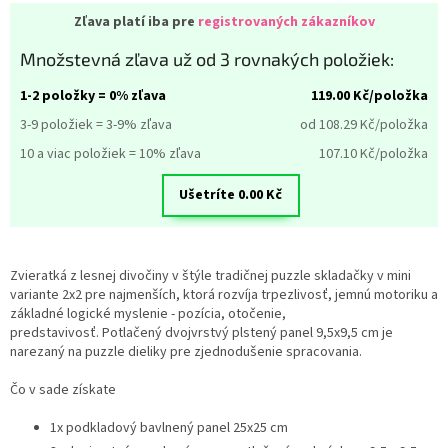
Zľava platí iba pre
registrovaných zákazníkov
Množstevná zľava už od 3 rovnakých položiek:
1-2 položky = 0% zľava
119.00
Kč/položka
3-9 položiek = 3-9% zľava
od 108.29
Kč/položka
10 a viac položiek = 10% zľava
107.10
Kč/položka
Ušetríte
0.00
Kč
Zvieratká z lesnej divočiny v štýle tradičnej puzzle skladačky v mini
variante 2x2 pre najmenších, ktorá rozvíja trpezlivosť, jemnú motoriku a
základné logické myslenie - pozícia, otočenie,
predstavivosť. Potlačený dvojvrstvý plstený panel 9,5x9,5 cm je
narezaný na puzzle dieliky pre zjednodušenie spracovania.
Čo v sade získate
1x podkladový bavlnený panel 25x25 cm