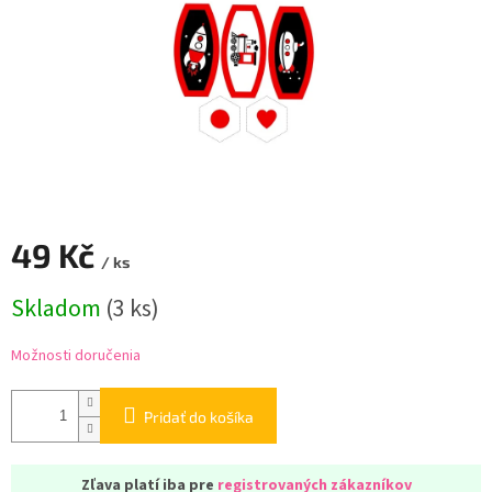
49 Kč
/ ks
Jednotková
Skladom
(
3 ks
)
cena:
Možnosti doručenia
Pridať do košíka
Zľava platí iba pre
registrovaných zákazníkov