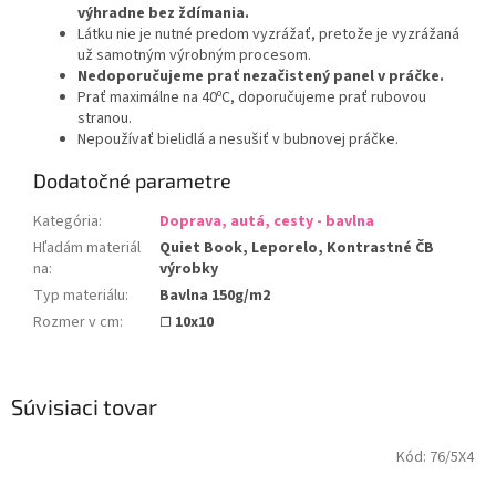
výhradne bez ždímania.
Látku nie je nutné predom vyzrážať, pretože je vyzrážaná
už samotným výrobným procesom.
Nedoporučujeme prať nezačistený panel v práčke.
Prať maximálne na 40ºC, doporučujeme prať rubovou
stranou.
Nepoužívať bielidlá a nesušiť v bubnovej práčke.
Dodatočné parametre
Kategória
:
Doprava, autá, cesty - bavlna
Hľadám materiál
Quiet Book, Leporelo, Kontrastné ČB
na
:
výrobky
Typ materiálu
:
Bavlna 150g/m2
Rozmer v cm
:
☐ 10x10
Súvisiaci tovar
Kód:
76/5X4