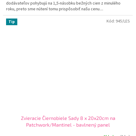
dodávateľov pohybujú na 1,5-násobku bežných cien z minulého
roku, preto sme nútení tomu prispôsobiť našu cenu....
Kód:
945/LES
Tip
Zvieracie Čiernobiele Sady 8 x 20x20cm na
Patchwork/Mantinel - bavlnený panel