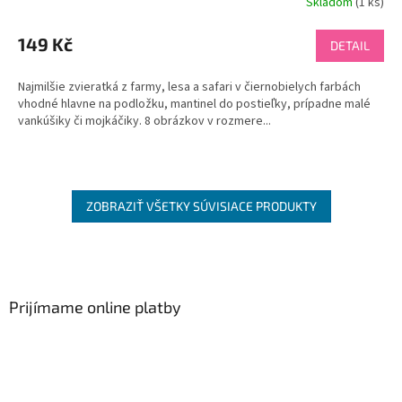
Skladom
(
1 ks
)
149 Kč
DETAIL
Najmilšie zvieratká z farmy, lesa a safari v čiernobielych farbách
vhodné hlavne na podložku, mantinel do postieľky, prípadne malé
vankúšiky či mojkáčiky. 8 obrázkov v rozmere...
ZOBRAZIŤ VŠETKY SÚVISIACE PRODUKTY
Z
á
p
ä
Prijímame online platby
t
i
e