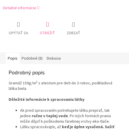
Detailné informácie
OPÝTAŤ SA
STRÁŽIŤ
ZDIEĽAŤ
Popis
Podobné (8)
Diskusia
Podrobný popis
2
Gramáž 150g/m
s atestom pre deti do 3 rokov, podkladová
látka biela.
Dôležité informácie k spracovaniu látky
Ak pred spracovaním potrebujete látku preprať, tak
jedine
ručne v teplej vode
. Pri iných formách prania
môže dôjsť k poškodeniu farebnej vrstvy eko-tlače.
Látku spracovávajte, až
keď je úplne vysušená. Sušiť