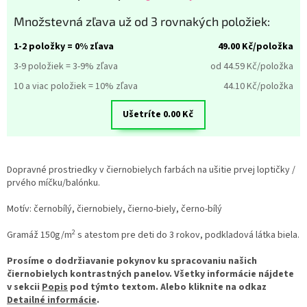
Množstevná zľava už od 3 rovnakých položiek:
1-2 položky = 0% zľava
49.00
Kč/položka
3-9 položiek = 3-9% zľava
od 44.59
Kč/položka
10 a viac položiek = 10% zľava
44.10
Kč/položka
Ušetríte
0.00
Kč
Dopravné prostriedky v čiernobielych farbách na ušitie prvej loptičky /
prvého míčku/balónku.
Motív: černobílý, čiernobiely, čierno-biely, černo-bílý
2
Gramáž 150g/m
s atestom pre deti do 3 rokov, podkladová látka biela.
Prosíme o dodržiavanie pokynov ku spracovaniu našich
čiernobielych kontrastných panelov. Všetky informácie nájdete
v sekcii
Popis
pod týmto textom. Alebo kliknite na odkaz
Detailné informácie
.