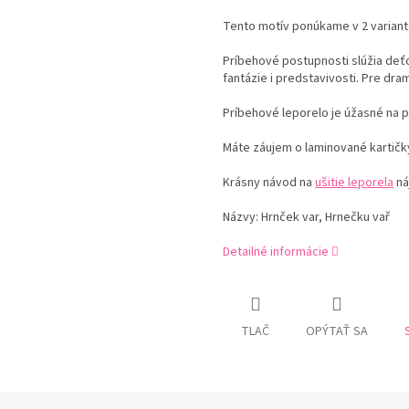
Tento motív ponúkame v 2 variant
Príbehové postupnosti slúžia deťo
fantázie i predstavivosti. Pre dr
Príbehové leporelo je úžasné na p
Máte záujem o laminované kartičk
Krásny návod na
ušitie leporela
ná
Názvy: Hrnček var, Hrnečku vař
Detailné informácie
TLAČ
OPÝTAŤ SA