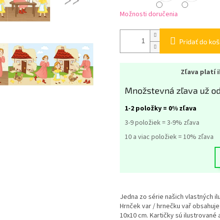
Možnosti doručenia
Pridať do koš
Zľava platí 
Množstevná zľava už od
1-2 položky = 0% zľava
3-9 položiek = 3-9% zľava
10 a viac položiek = 10% zľava
Jedna zo série našich vlastných 
Hrnček var / hrnečku vař obsahuje 
10x10 cm. Kartičky sú ilustrované 