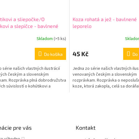
tikovi a sliepočke/O
Koza rohatá a jež - bavlnené
kovi a slepičce - bavlnené
leporelo
lo
Skladom
(
>5 ks
)
Sklad
45 Kč
Do košíka
Do 
 série našich vlastných ilustrácií
Jedna zo série našich vlastných ilus
ých českým a slovenským
venovaných českým a slovenským
kam. Rozprávka plná dobrodružstva
rozprávkam. Rozprávka o neposluš
ých súvislostí o kohútikovi a
koze, ktorá zakopla, celá sa doráňa
e obsahuje 10...
obsadila noru...
mácie pre vás
Kontakt