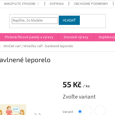
NAKUPUJTE VÝHODNE ♡
DOPRAVA
OBCHODNÉ PODMIENKY
HĽADAŤ
Plstené/filcové panely a výrezy
Drevené výrezy
Doplnkový
Hrnček var! / Hrnečku vař! - bavlnené leporelo
bavlnené leporelo
55 Kč
/ ks
Jednotková
Zvoľte variant
cena:
Variant