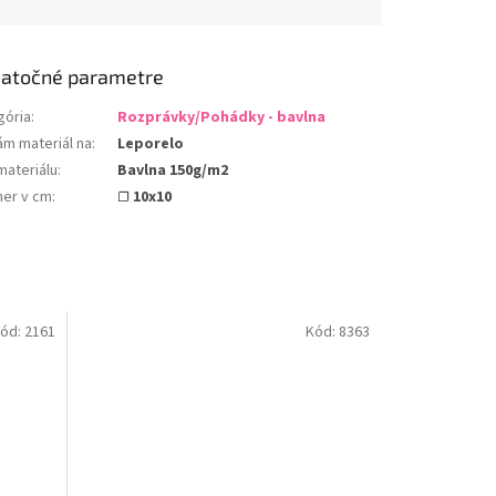
atočné parametre
gória
:
Rozprávky/Pohádky - bavlna
ám materiál na
:
Leporelo
materiálu
:
Bavlna 150g/m2
er v cm
:
☐ 10x10
ód:
2161
Kód:
8363