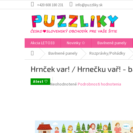
Prejsť
+420 608 180 231
info@puzzliky.sk
na
obsah
Akcia LETO33
Novinky ✩
Bavlnené panely
Domov
Bavlnené panely
Rozprávky/Pohádky
Hrnček var! / Hrnečku vař! - 
Atest ♡
Priemerné
Neohodnotené
Podrobnosti hodnotenia
hodnotenie
produktu
je
0,0
z
5
hviezdičiek.