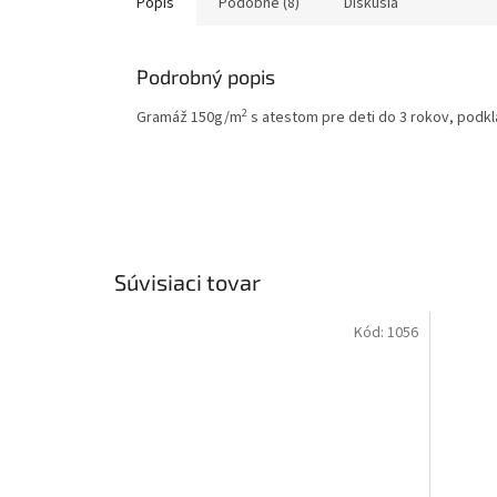
Popis
Podobné (8)
Diskusia
Podrobný popis
2
Gramáž 150g/m
s atestom pre deti do 3 rokov, podkla
Súvisiaci tovar
Kód:
1056