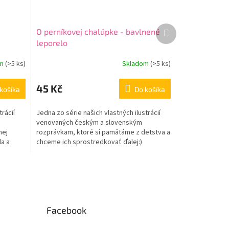
Ďalší
O perníkovej chalúpke - bavlnené
produkt
leporelo
om
(
>5 ks
)
Skladom
(
>5 ks
)
45 Kč
košíka
Do košíka
trácií
Jedna zo série našich vlastných ilustrácií
venovaných českým a slovenským
nej
rozprávkam, ktoré si pamätáme z detstva a
la a
chceme ich sprostredkovať ďalej:)
Rozprávka o perníkovej...
Facebook