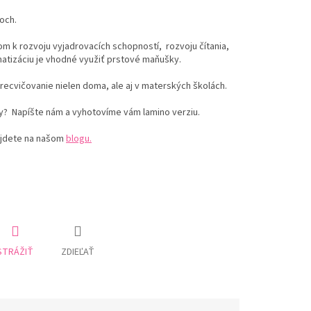
och.
m k rozvoju vyjadrovacích schopností, rozvoju čítania,
amatizáciu je vhodné využiť prstové maňušky.
recvičovanie nielen doma, ale aj v materských školách.
y? Napíšte nám a vyhotovíme vám lamino verziu.
jdete na našom
blogu.
STRÁŽIŤ
ZDIEĽAŤ