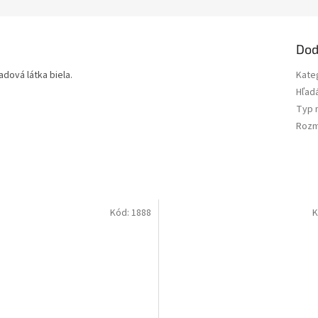
Dod
dová látka biela.
Kate
Hľad
Typ 
Rozm
Kód:
1888
K