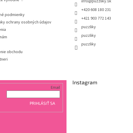
te výhodne ♡
info
@
puzzliky.sk
+420 608 180 231
né podmienky
+421 903 772 143
ky ochrany osobných údajov
puzzliky
enia
puzzliky
 nám
puzzliky
nie obchodu
tneri
Instagram
Email
PRIHLÁSIŤ SA