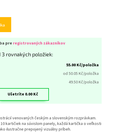
íka
iba pre
registrovaných zákazníkov
 3 rovnakých položiek:
55.00
Kč/položka
od 50.05
Kč/položka
49.50
Kč/položka
Ušetríte
0.00
Kč
ilustrácií venovaných českým a slovenským rozprávkam.
10 kartičiek na súvislom panely, každá kartička o veľkosti
ako ilustračne prepojený vizuálny príbeh.