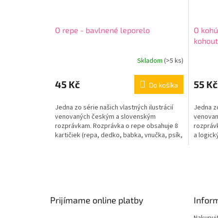
O repe - bavlnené leporelo
O kohú
kohout
lepore
Skladom
(
>5 ks
)
45 Kč
55 Kč
Do košíka
Jedna zo série našich vlastných ilustrácií
Jedna zo
venovaných českým a slovenským
venovan
rozprávkam. Rozprávka o repe obsahuje 8
rozpráv
kartičiek (repa, dedko, babka, vnučka, psík,
a logick
mačička, myška a...
sliepočk
Z
á
p
ä
Prijímame online platby
Infor
t