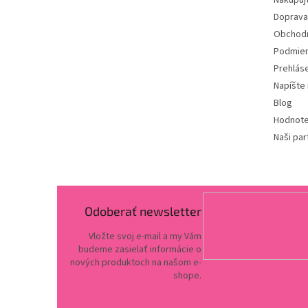
Nakupuj
i
Doprava
e
Obchod
Podmien
Prehlás
Napíšte
Blog
Hodnote
Naši par
Odoberať newsletter
Vložte svoj e-mail a my Vám
budeme zasielať informácie o
nových produktoch na našom e-
shope.