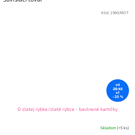
Kód:
1960/MOT
od
20 Kč
až
–20 %
O zlatej rybke/zlaté rybce - bavlnené kartičky
Skladom
(
>5 ks
)