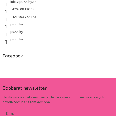
info
@
puzzliky.sk
+420 608 180 231
+421 903 772 143
puzzliky
puzzliky
puzzliky
Facebook
Odoberať newsletter
Vložte svoj e-mail a my Vám budeme zasielať informácie o nových
produktoch na našom e-shope.
Email