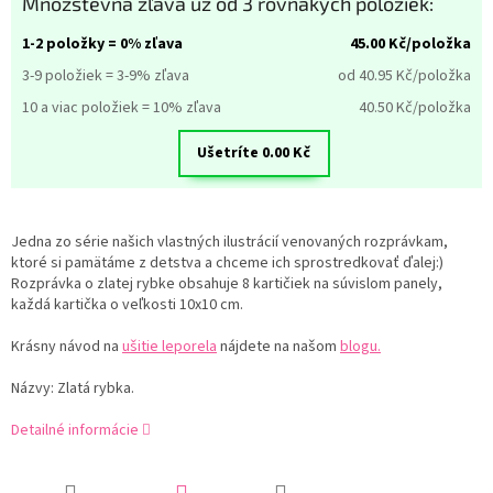
Množstevná zľava už od 3 rovnakých položiek:
1-2 položky = 0% zľava
45.00
Kč/položka
3-9 položiek = 3-9% zľava
od 40.95
Kč/položka
10 a viac položiek = 10% zľava
40.50
Kč/položka
Ušetríte
0.00
Kč
Jedna zo série našich vlastných ilustrácií venovaných rozprávkam,
ktoré si pamätáme z detstva a chceme ich sprostredkovať ďalej:)
Rozprávka o zlatej rybke obsahuje 8 kartičiek na súvislom panely,
každá kartička o veľkosti 10x10 cm.
Krásny návod na
ušitie leporela
nájdete na našom
blogu.
Názvy: Zlatá rybka.
Detailné informácie