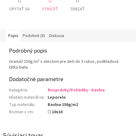
OPÝTAŤ SA
STRÁŽIŤ
ZDIEĽAŤ
Popis
Podobné (8)
Diskusia
Podrobný popis
2
Gramáž 150g/m
s atestom pre deti do 3 rokov, podkladová
látka biela.
Dodatočné parametre
Kategória
:
Rozprávky/Pohádky - bavlna
Hľadám materiál na
:
Leporelo
Typ materiálu
:
Bavlna 150g/m2
Rozmer v cm
:
☐ 10x10
Súvisiaci tovar