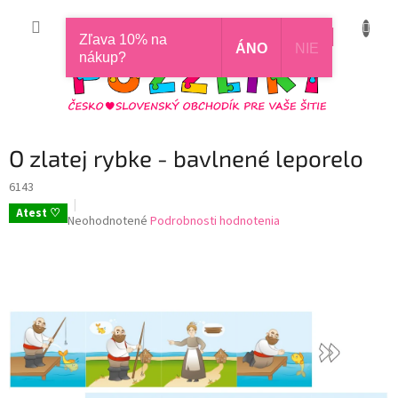
Prejsť
na
CZK
NÁKUP
obsah
Zľava 10% na
ÁNO
NIE
KOŠÍK
nákup?
O zlatej rybke - bavlnené leporelo
6143
Atest ♡
Priemerné
Neohodnotené
Podrobnosti hodnotenia
hodnotenie
produktu
je
0,0
z
5
hviezdičiek.