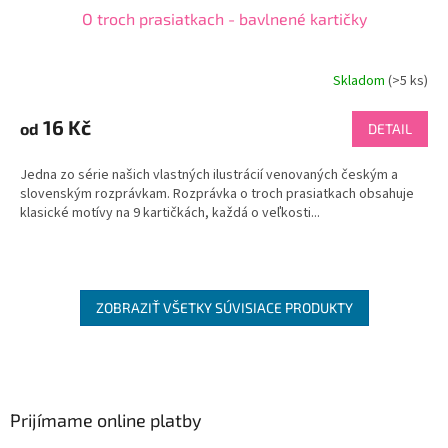
O troch prasiatkach - bavlnené kartičky
Skladom
(
>5 ks
)
16 Kč
od
DETAIL
Jedna zo série našich vlastných ilustrácií venovaných českým a
slovenským rozprávkam. Rozprávka o troch prasiatkach obsahuje
klasické motívy na 9 kartičkách, každá o veľkosti...
ZOBRAZIŤ VŠETKY SÚVISIACE PRODUKTY
Z
á
p
ä
Prijímame online platby
t