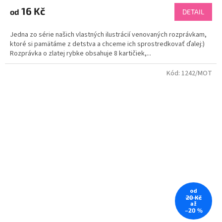
16 Kč
od
DETAIL
Jedna zo série našich vlastných ilustrácií venovaných rozprávkam,
ktoré si pamätáme z detstva a chceme ich sprostredkovať ďalej:)
Rozprávka o zlatej rybke obsahuje 8 kartičiek,...
Kód:
1242/MOT
od
20 Kč
až
–20 %