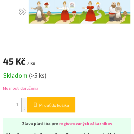
45 Kč
/ ks
Jednotková
Skladom
(
>5 ks
)
cena:
Možnosti doručenia
Pridať do košíka
Zľava platí iba pre
registrovaných zákazníkov