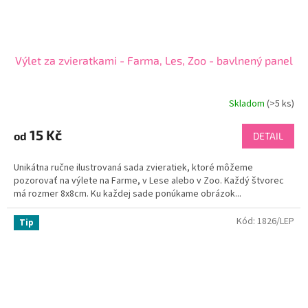
Výlet za zvieratkami - Farma, Les, Zoo - bavlnený panel
Skladom
(
>5 ks
)
15 Kč
od
DETAIL
Unikátna ručne ilustrovaná sada zvieratiek, ktoré môžeme
pozorovať na výlete na Farme, v Lese alebo v Zoo. Každý štvorec
má rozmer 8x8cm. Ku každej sade ponúkame obrázok...
Kód:
1826/LEP
Tip