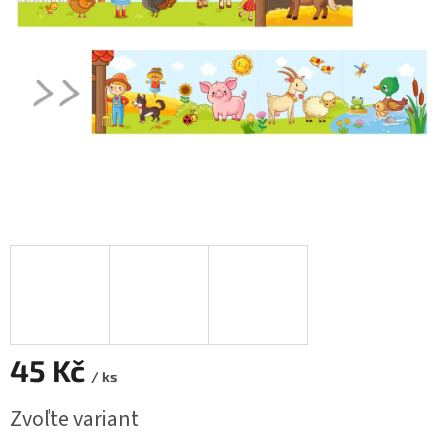
45 Kč
/ ks
Jednotková
Zvoľte variant
cena: