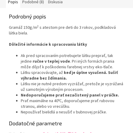
Popis
Podobné (8)
Diskusia
Podrobný popis
2
Gramáž 150g/m
s atestom pre deti do 3 rokov, podkladová
látka biela.
Dôležité informácie k spracovaniu látky
Ak pred spracovaním potrebujete látku preprať, tak
jedine
ručne v teplej vode
. Pri iných formách prania
môže dôjsť k poškodeniu farebnej vrstvy eko-tlače.
Látku spracovávajte, až
keď je úplne vysušená. Sušiť
výhradne bez ždímania.
Látku nie je nutné predom vyzrážať, pretože je vyzrážaná
už samotným výrobným procesom.
Nedoporučujeme prať nezačistený panel v práčke.
Prať maximálne na 40ºC, doporučujeme prať rubovou
stranou, alebo vo vrecúšku.
Nepoužívať bielidlá a nesušiť v bubnovej práčke.
Dodatočné parametre