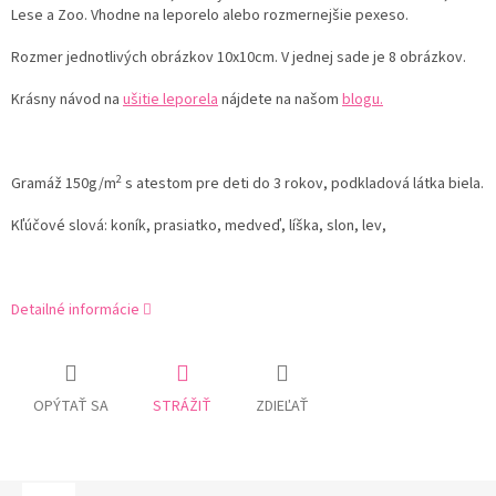
Lese a Zoo. Vhodne na leporelo alebo rozmernejšie pexeso.
Rozmer jednotlivých obrázkov 10x10cm. V jednej sade je 8 obrázkov.
Krásny návod na
ušitie leporela
nájdete na našom
blogu.
2
Gramáž 150g/m
s atestom pre deti do 3 rokov, podkladová látka biela.
Kľúčové slová: koník, prasiatko, medveď, líška, slon, lev,
Detailné informácie
OPÝTAŤ SA
STRÁŽIŤ
ZDIEĽAŤ