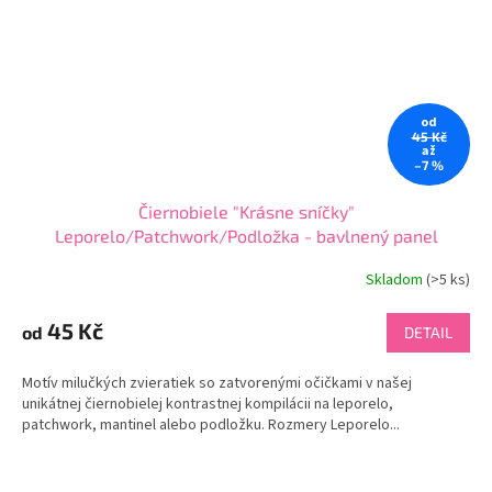
od
45 Kč
až
–7 %
Čiernobiele "Krásne sníčky"
Leporelo/Patchwork/Podložka - bavlnený panel
Skladom
(
>5 ks
)
45 Kč
od
DETAIL
Motív milučkých zvieratiek so zatvorenými očičkami v našej
unikátnej čiernobielej kontrastnej kompilácii na leporelo,
patchwork, mantinel alebo podložku. Rozmery Leporelo...