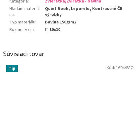
Kategória
:
Zvieratká/Zvířátka - bavlna
Hľadám materiál
Quiet Book, Leporelo, Kontrastné ČB
na
:
výrobky
Typ materiálu
:
Bavlna 150g/m2
Rozmer v cm
:
☐ 10x10
Súvisiaci tovar
Kód:
1604/FAO
Tip