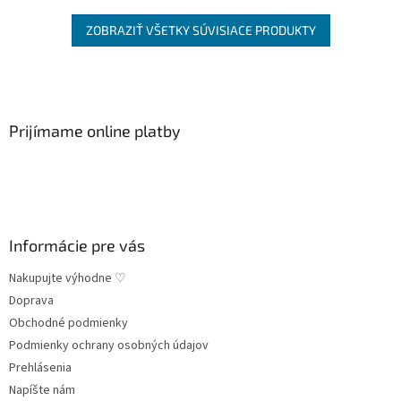
ZOBRAZIŤ VŠETKY SÚVISIACE PRODUKTY
Z
á
p
ä
Prijímame online platby
t
i
e
Informácie pre vás
Nakupujte výhodne ♡
Doprava
Obchodné podmienky
Podmienky ochrany osobných údajov
Prehlásenia
Napíšte nám