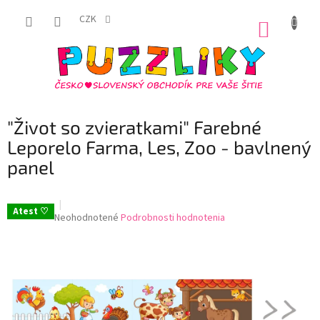
Prejsť
na
CZK
NÁKUP
obsah
KOŠÍK
"Život so zvieratkami" Farebné
Leporelo Farma, Les, Zoo - bavlnený
panel
Atest ♡
Priemerné
Neohodnotené
Podrobnosti hodnotenia
hodnotenie
produktu
je
0,0
z
5
hviezdičiek.