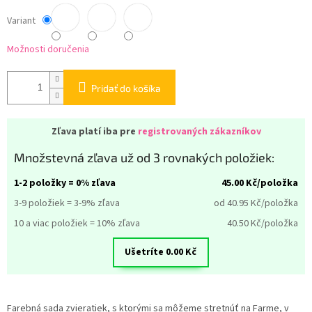
Variant
Možnosti doručenia
Pridať do košíka
Zľava platí iba pre
registrovaných zákazníkov
Množstevná zľava už od 3 rovnakých položiek:
1-2 položky = 0% zľava
45.00
Kč/položka
3-9 položiek = 3-9% zľava
od 40.95
Kč/položka
10 a viac položiek = 10% zľava
40.50
Kč/položka
Ušetríte
0.00
Kč
Farebná sada zvieratiek, s ktorými sa môžeme stretnúť na Farme, v