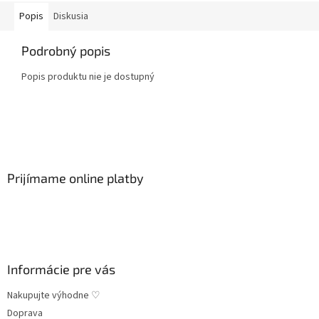
Popis
Diskusia
Podrobný popis
Popis produktu nie je dostupný
Z
á
p
ä
Prijímame online platby
t
i
e
Informácie pre vás
Nakupujte výhodne ♡
Doprava