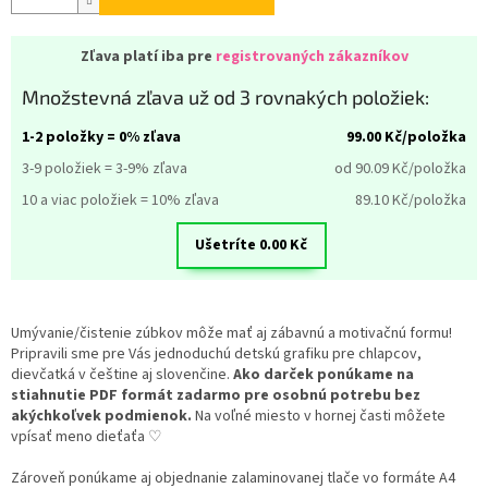
Zľava platí iba pre
registrovaných zákazníkov
Množstevná zľava už od 3 rovnakých položiek:
1-2 položky = 0% zľava
99.00
Kč/položka
3-9 položiek = 3-9% zľava
od 90.09
Kč/položka
10 a viac položiek = 10% zľava
89.10
Kč/položka
Ušetríte
0.00
Kč
Umývanie/čistenie zúbkov môže mať aj zábavnú a motivačnú formu!
Pripravili sme pre Vás jednoduchú detskú grafiku pre chlapcov,
dievčatká v češtine aj slovenčine.
Ako darček ponúkame na
stiahnutie PDF formát zadarmo pre osobnú potrebu bez
akýchkoľvek podmienok.
Na voľné miesto v hornej časti môžete
vpísať meno dieťaťa ♡
Zároveň ponúkame aj objednanie zalaminovanej tlače vo formáte A4