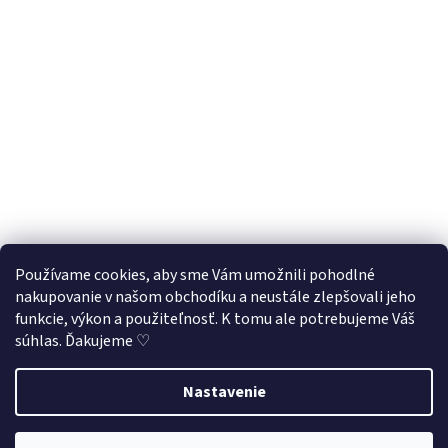
Používame cookies, aby sme Vám umožnili pohodlné
nakupovanie v našom obchodíku a neustále zlepšovali jeho
Sledovať na Instagrame
funkcie, výkon a použiteľnosť. K tomu ale potrebujeme Váš
súhlas. Ďakujeme ♡
Vytvoril Shoptet
Nastavenie
Využite našu letnú 33% zľavu na všetky produkty
v kategórii
Copyright 2026
Puzzliky ♡
. Všetky práva vyhradené.
Upraviť