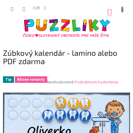
Prejsť
na
CZK
NÁKUP
obsah
KOŠÍK
Zúbkový kalendár - lamino alebo
PDF zdarma
Tip
Rôzne varianty
Priemerné
Neohodnotené
Podrobnosti hodnotenia
hodnotenie
produktu
je
0,0
z
5
hviezdičiek.