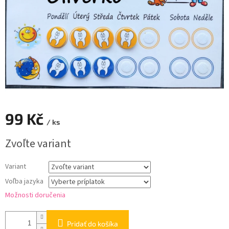
99 Kč
/ ks
Jednotková
Zvoľte variant
cena:
Variant
Voľba jazyka
Možnosti doručenia
Pridať do košíka