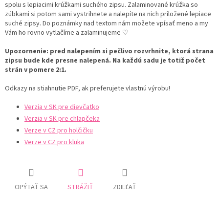
spolu s lepiacimi krúžkami suchého zipsu. Zalaminované krúžka so
zúbkami si potom sami vystrihnete a nalepíte na nich priložené lepiace
suché zipsy. Do poznámky nad textom nám možete vpísať meno a my
Vám ho rovno vytlačíme a zalaminujeme ♡
Upozornenie: pred nalepením si pečlivo rozvrhnite, ktorá strana
zipsu bude kde presne nalepená. Na každú sadu je totiž počet
strán v pomere 2:1.
Odkazy na stiahnutie PDF, ak preferujete vlastnú výrobu!
Verzia v SK pre dievčatko
Verzia v SK pre chlapčeka
Verze v CZ pro holčičku
Verze v CZ pro kluka
OPÝTAŤ SA
STRÁŽIŤ
ZDIEĽAŤ