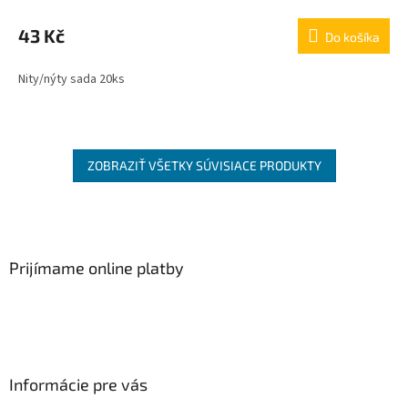
43 Kč
Do košíka
Nity/nýty sada 20ks
ZOBRAZIŤ VŠETKY SÚVISIACE PRODUKTY
Z
á
p
ä
Prijímame online platby
t
i
e
Informácie pre vás