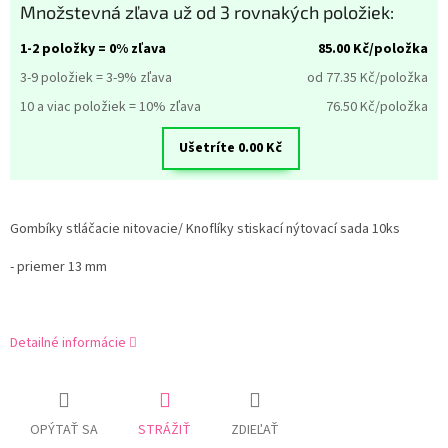
Množstevná zľava už od 3 rovnakých položiek:
1-2 položky = 0% zľava
85.00
Kč/položka
3-9 položiek = 3-9% zľava
od 77.35
Kč/položka
10 a viac položiek = 10% zľava
76.50
Kč/položka
Ušetríte
0.00
Kč
Gombíky stláčacie nitovacie/ Knoflíky stiskací nýtovací sada 10ks
- priemer 13 mm
Detailné informácie
OPÝTAŤ SA
STRÁŽIŤ
ZDIEĽAŤ