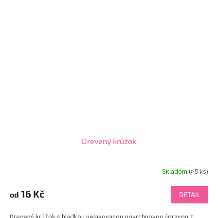
Drevený krúžok
Skladom
(
>5 ks
)
16 Kč
od
DETAIL
Drevený krúžok s hladkou nelakovanou povrchnovou úpravou z