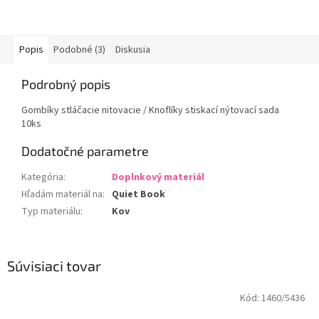
Popis
Podobné (3)
Diskusia
Podrobný popis
Gombíky stláčacie nitovacie / Knoflíky stiskací nýtovací sada
10ks
Dodatočné parametre
Kategória
:
Doplnkový materiál
Hľadám materiál na
:
Quiet Book
Typ materiálu
:
Kov
Súvisiaci tovar
Kód:
1460/5436