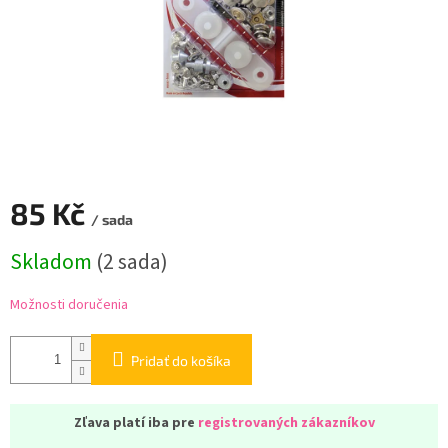
85 Kč
/ sada
Jednotková
Skladom
(
2 sada
)
cena:
Možnosti doručenia
Pridať do košíka
Zľava platí iba pre
registrovaných zákazníkov