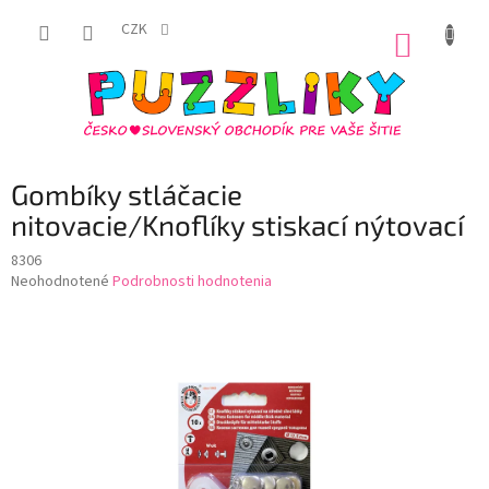
Prejsť
na
CZK
NÁKUP
obsah
KOŠÍK
Gombíky stláčacie
nitovacie/Knoflíky stiskací nýtovací
8306
Priemerné
Neohodnotené
Podrobnosti hodnotenia
hodnotenie
produktu
je
0,0
z
5
hviezdičiek.