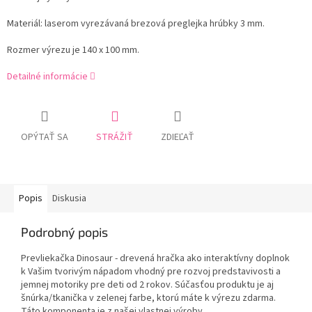
Materiál: laserom vyrezávaná brezová preglejka hrúbky 3 mm.
Rozmer výrezu je 140 x 100 mm.
Detailné informácie
OPÝTAŤ SA
STRÁŽIŤ
ZDIEĽAŤ
Popis
Diskusia
Podrobný popis
Prevliekačka Dinosaur - drevená hračka ako interaktívny doplnok
k Vašim tvorivým nápadom vhodný pre rozvoj predstavivosti a
jemnej motoriky pre deti od 2 rokov. Súčasťou produktu je aj
šnúrka/tkanička v zelenej farbe, ktorú máte k výrezu zdarma.
Táto komponenta je z našej vlastnej výroby.