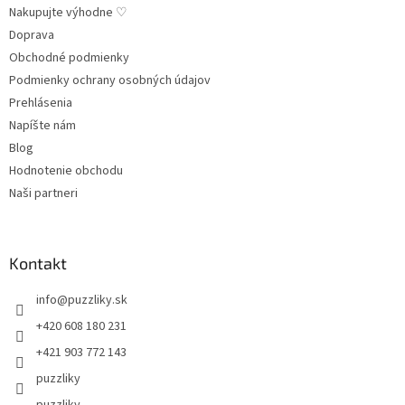
Nakupujte výhodne ♡
Doprava
Obchodné podmienky
Podmienky ochrany osobných údajov
Prehlásenia
Napíšte nám
Blog
Hodnotenie obchodu
Naši partneri
Kontakt
info
@
puzzliky.sk
+420 608 180 231
+421 903 772 143
puzzliky