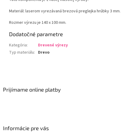
Materiál: laserom vyrezávaná brezová preglejka hrúbky 3 mm.
Rozmer výrezu je 140 x 100 mm.
Dodatočné parametre
Kategória
:
Drevené výrezy
Typ materiálu
:
Drevo
Z
á
p
ä
Prijímame online platby
t
i
e
Informácie pre vás