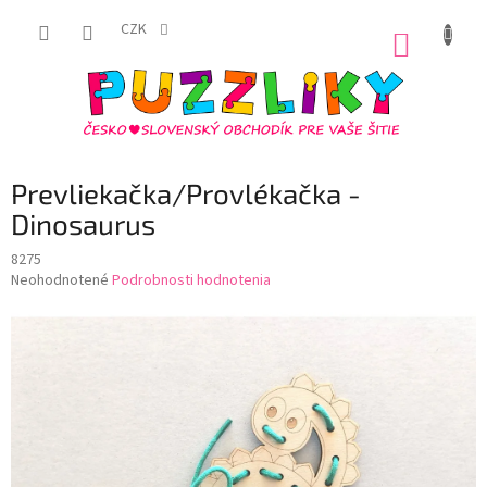
Prejsť
na
CZK
NÁKUP
obsah
KOŠÍK
Prevliekačka/Provlékačka -
Dinosaurus
8275
Priemerné
Neohodnotené
Podrobnosti hodnotenia
hodnotenie
produktu
je
0,0
z
5
hviezdičiek.