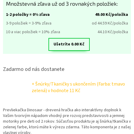
Množstevná zľava už od 3 rovnakých položiek:
1-2 položky = 0% zľava
49.00
Kč/položka
3-9 položiek = 3-9% zľava
od 44.59
Kč/položka
10 a viac položiek = 10% zľava
44.10
Kč/položka
Ušetríte
0.00
Kč
Zadarmo od nás dostanete
+ Šnúrky/Tkaničky s ukončením (Farba: tmavo
zelená)
v hodnote 11 Kč
Prevliekačka Dinosaur - drevená hračka ako interaktívny doplnok k
Vašim tvorivým nápadom vhodný pre rozvoj predstavivosti a jemnej
motoriky pre deti od 2 rokov. Súčasťou produktu je aj šnúrka/tkanička v
zelenej farbe, ktorú máte k výrezu zdarma. Táto komponenta je z našej
vlastnej výroby.