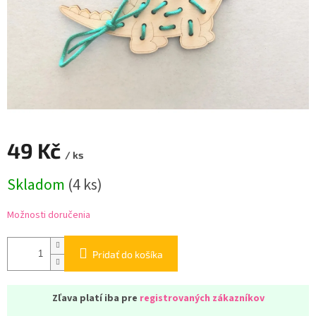
49 Kč
/ ks
Jednotková
Skladom
(
4 ks
)
cena:
Možnosti doručenia
Pridať do košíka
Zľava platí iba pre
registrovaných zákazníkov