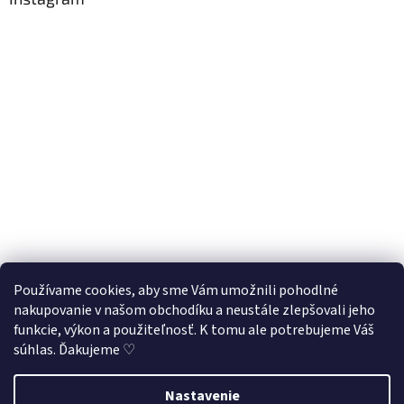
Používame cookies, aby sme Vám umožnili pohodlné
nakupovanie v našom obchodíku a neustále zlepšovali jeho
Sledovať na Instagrame
funkcie, výkon a použiteľnosť. K tomu ale potrebujeme Váš
súhlas. Ďakujeme ♡
Vytvoril Shoptet
Nastavenie