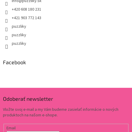
info
@
puzzliky.sk
+420 608 180 231
+421 903 772 143
puzzliky
puzzliky
puzzliky
Facebook
Odoberať newsletter
Vložte svoj e-mail a my Vám budeme zasielať informácie o nových
produktoch na našom e-shope.
Email