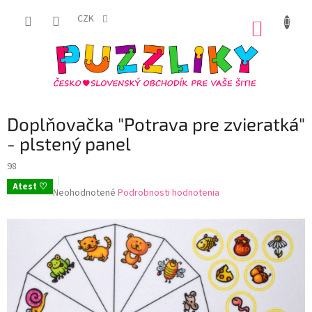
Prejsť
na
CZK
NÁKUP
obsah
KOŠÍK
Doplňovačka "Potrava pre zvieratká"
- plstený panel
98
Atest ♡
Priemerné
Neohodnotené
Podrobnosti hodnotenia
hodnotenie
produktu
je
0,0
z
5
hviezdičiek.