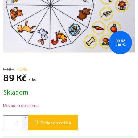
99 Kč
–10 %
99 Kč
–10 %
89 Kč
/ ks
Jednotková
Skladom
cena:
Možnosti doručenia
Pridať do košíka