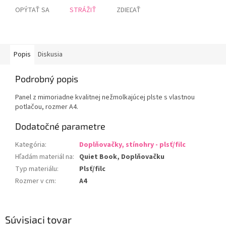
OPÝTAŤ SA
STRÁŽIŤ
ZDIEĽAŤ
Popis
Diskusia
Podrobný popis
Panel z mimoriadne kvalitnej nežmolkajúcej plste s vlastnou
potlačou, rozmer A4.
Dodatočné parametre
Kategória
:
Doplňovačky, stínohry - plsť/filc
Hľadám materiál na
:
Quiet Book, Doplňovačku
Typ materiálu
:
Plsť/filc
Rozmer v cm
:
A4
Súvisiaci tovar