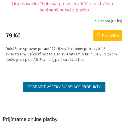
Doplňovačka "Potrava pre zvieratká" ako stránka -
bavlnený panel s plsťou
Skladom
(
>5 ks
)
79 Kč
Do košíka
Dokážete správne priradiť 12 rôznych druhov potravy k 12
zvieratkám? Veľkosť pozadia so zvieratkami v kruhu je 25 x 25 cm.
Jedlo je na plsti A6. Bavlna aj plsť sú súčasťou...
ZOBRAZIŤ VŠETKY SÚVISIACE PRODUKTY
Z
á
p
ä
Prijímame online platby
t