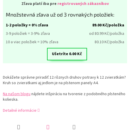
Zľava platí iba pre
registrovaných zákazníkov
Množstevná zľava už od 3 rovnakých položiek:
1-2 položky = 0% zľava
89.00
Kč/položka
3-9 položiek = 3-9% zľava
od 80.99
Kč/položka
10 a viac položiek = 10% zľava
80.10
Kč/položka
Ušetríte
0.00
Kč
Dokážete správne priradiť 12 rôznych druhov potravy k 12 zvieratkám?
Kruh so zvieratkami aj jedlom je na plstenom panely A4.
Na našom blogu
nájdete inšpiráciu na tvorenie z podobného plsteného
kolieska.
Detailné informácie