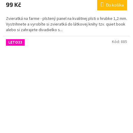
99 Kč
Do košíka
Zvieratká na farme - plstený panel na kvalitnej plsti o hrubke 1,2 mm.
Vystrihnete a vyrobíte si zvieratká do látkovej knihy tzv. quiet book
alebo si zahrajete divadielko s...
Kód:
885
LETO33