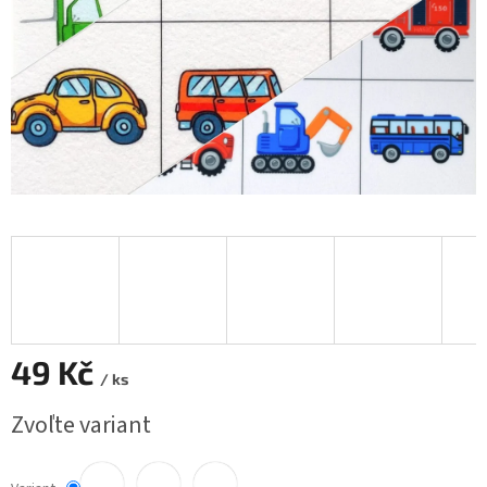
49 Kč
/ ks
Jednotková
Zvoľte variant
cena: