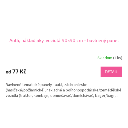
Autá, nákladiaky, vozidlá 40x40 cm - bavlnený panel
Skladom
(
1 ks
)
77 Kč
od
DETAIL
Bavlnené tematické panely - autá, záchranárske
(hasičské/požiarnické), nákladné a poľnohospodárske/zemědělské
vozidlá (traktor, kombajn, domiešavač/domíchávač, bager/bagr,...
Z
á
p