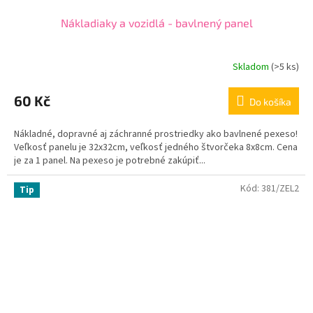
Nákladiaky a vozidlá - bavlnený panel
Skladom
(
>5 ks
)
60 Kč
Do košíka
Nákladné, dopravné aj záchranné prostriedky ako bavlnené pexeso!
Veľkosť panelu je 32x32cm, veľkosť jedného štvorčeka 8x8cm. Cena
je za 1 panel. Na pexeso je potrebné zakúpiť...
Kód:
381/ZEL2
Tip