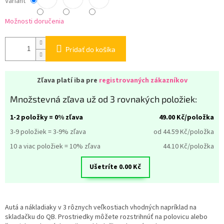
Variant
Možnosti doručenia
Pridať do košíka
Zľava platí iba pre
registrovaných zákazníkov
Množstevná zľava už od 3 rovnakých položiek:
1-2 položky = 0% zľava
49.00
Kč/položka
3-9 položiek = 3-9% zľava
od 44.59
Kč/položka
10 a viac položiek = 10% zľava
44.10
Kč/položka
Ušetríte
0.00
Kč
Autá a nákladiaky v 3 rôznych veľkostiach vhodných napríklad na
skladačku do QB. Prostriedky môžete rozstrihnúť na polovicu alebo