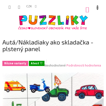
Prejsť
na
CZK
NÁKUP
obsah
KOŠÍK
Autá/Nákladiaky ako skladačka -
plstený panel
Rôzne varianty
Atest ♡
Priemerné
Neohodnotené
Podrobnosti hodnotenia
hodnotenie
produktu
je
0,0
z
5
hviezdičiek.