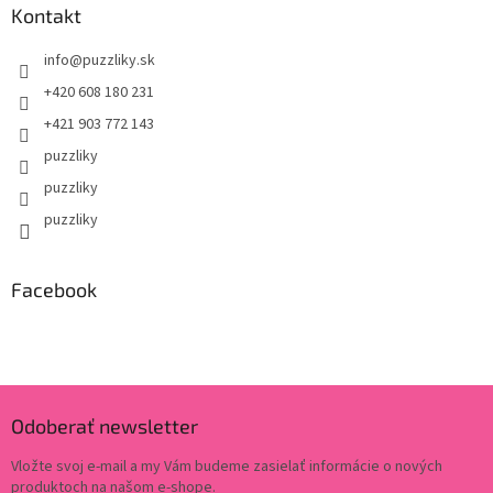
Kontakt
info
@
puzzliky.sk
+420 608 180 231
+421 903 772 143
puzzliky
puzzliky
puzzliky
Facebook
Odoberať newsletter
Vložte svoj e-mail a my Vám budeme zasielať informácie o nových
produktoch na našom e-shope.