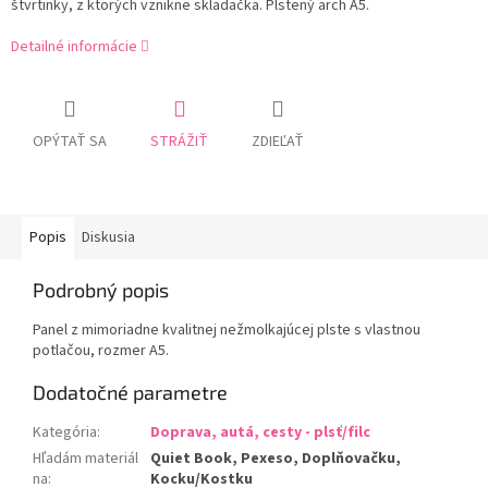
štvrtinky, z ktorých vznikne skladačka. Plstený arch A5.
Detailné informácie
OPÝTAŤ SA
STRÁŽIŤ
ZDIEĽAŤ
Popis
Diskusia
Podrobný popis
Panel z mimoriadne kvalitnej nežmolkajúcej plste s vlastnou
potlačou, rozmer A5.
Dodatočné parametre
Kategória
:
Doprava, autá, cesty - plsť/filc
Hľadám materiál
Quiet Book, Pexeso, Doplňovačku,
na
:
Kocku/Kostku