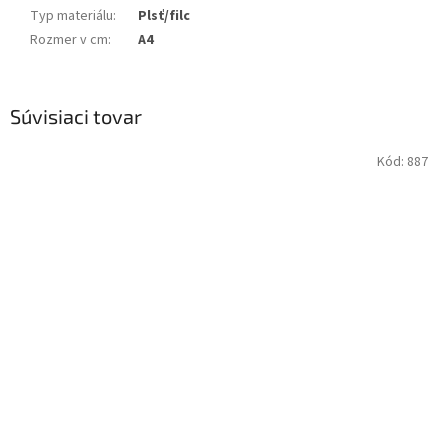
Typ materiálu
:
Plsť/filc
Rozmer v cm
:
A4
Súvisiaci tovar
Kód:
887