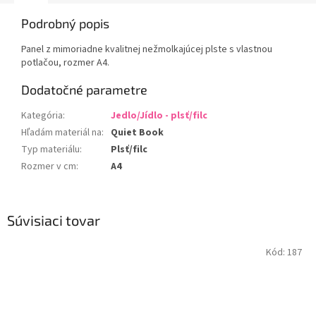
Podrobný popis
Panel z mimoriadne kvalitnej nežmolkajúcej plste s vlastnou
potlačou, rozmer A4.
Dodatočné parametre
Kategória
:
Jedlo/Jídlo - plsť/filc
Hľadám materiál na
:
Quiet Book
Typ materiálu
:
Plsť/filc
Rozmer v cm
:
A4
Súvisiaci tovar
Kód:
187