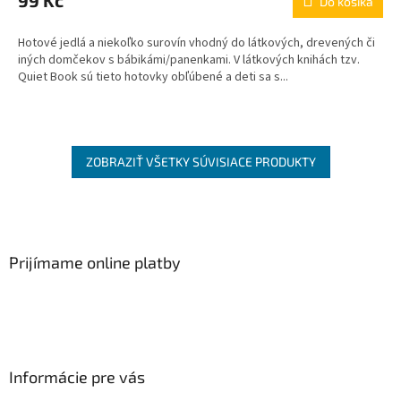
Do košíka
Hotové jedlá a niekoľko surovín vhodný do látkových, drevených či
iných domčekov s bábikámi/panenkami. V látkových knihách tzv.
Quiet Book sú tieto hotovky obľúbené a deti sa s...
ZOBRAZIŤ VŠETKY SÚVISIACE PRODUKTY
Z
á
p
ä
Prijímame online platby
t
i
e
Informácie pre vás