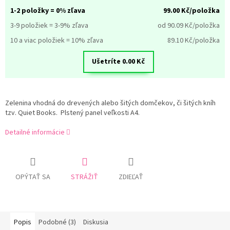
1-2 položky = 0% zľava
99.00
Kč/položka
3-9 položiek = 3-9% zľava
od 90.09
Kč/položka
10 a viac položiek = 10% zľava
89.10
Kč/položka
Ušetríte
0.00
Kč
Zelenina vhodná do drevených alebo šitých domčekov, či šitých kníh
tzv. Quiet Books. Plstený panel veľkosti A4.
Detailné informácie
OPÝTAŤ SA
STRÁŽIŤ
ZDIEĽAŤ
Popis
Podobné (3)
Diskusia