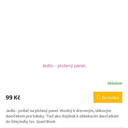
Jedlo - plstený panel
Skladom
99 Kč
Do košíka
Jedlo - potlač na plstený panel. Vhodný k dreveným, látkovým
domčekom pre bábiky. Tiež ako doplnok k obliekacím dievčatkám
do šitej knihy tzv. Quiet Book.