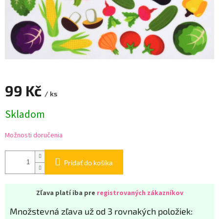
99 Kč
/ ks
Jednotková
Skladom
cena:
Možnosti doručenia
Pridať do košíka
Zľava platí iba pre
registrovaných zákazníkov
Množstevná zľava už od 3 rovnakých položiek: