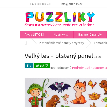
Prejsť
+420 608 180 231
info@puzzliky.sk
na
obsah
Akcia LETO33
Novinky ✩
Bavlnené panely
Domov
Plstené/filcové panely a výrezy
Tematick
Veľký les - plstený panel
1110
Tip
Atest ♡
Priemerné
Neohodnotené
Podrobnosti hodnotenia
hodnotenie
produktu
je
0,0
z
5
hviezdičiek.