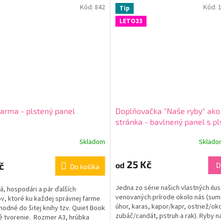
Kód:
842
Kód:
Tip
LETO33
farma - plstený panel
Doplňovačka "Naše ryby" ako
stránka - bavlnený panel s pl
Skladom
Sklad
25 Kč
č
od
D
Do košíka
Jedna zo série našich vlastných ilus
á, hospodári a pár ďalších
venovaných prírode okolo nás (sum
v, ktoré ku každej správnej farme
úhor, karas, kapor/kapr, ostriež/ok
Vhodné do šitej knihy tzv. Quiet Book
zubáč/candát, pstruh a rak). Ryby na
é tvorenie. Rozmer A3, hrúbka