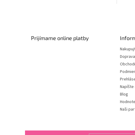
plste 1
Z
á
p
ä
Prijímame online platby
Infor
t
Nakupuj
i
Doprava
e
Obchod
Podmien
Prehlás
Napíšte
Blog
Hodnote
Naši par