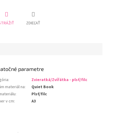
STRÁŽIŤ
ZDIEĽAŤ
atočné parametre
gória
:
Zvieratká/Zvířátka - plsť/filc
ám materiál na
:
Quiet Book
materiálu
:
Plsť/filc
er v cm
:
A3