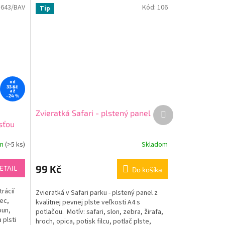
1643/BAV
Kód:
106
Tip
od
33 Kč
až
–24 %
Ďalší
Zvieratká Safari - plstený panel
produkt
sťou
om
(
>5 ks
)
Skladom
99 Kč
ETAIL
Do košíka
trácií
Zvieratká v Safari parku - plstený panel z
ec,
kvalitnej pevnej plste veľkosti A4 s
oun,
potlačou. Motív: safari, slon, zebra, žirafa,
 plsti
hroch, opica, potisk filcu, potlač plste,