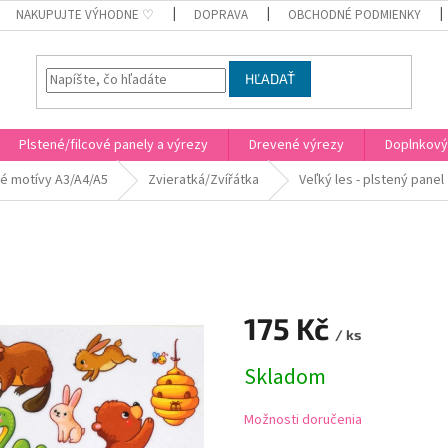
NAKUPUJTE VÝHODNE ♡
DOPRAVA
OBCHODNÉ PODMIENKY
HĽADAŤ
Plstené/filcové panely a výrezy
Drevené výrezy
Doplnkový
é motívy A3/A4/A5
Zvieratká/Zvířátka
Veľký les - plstený panel
175 Kč
/ ks
Jednotková
Skladom
cena:
Možnosti doručenia