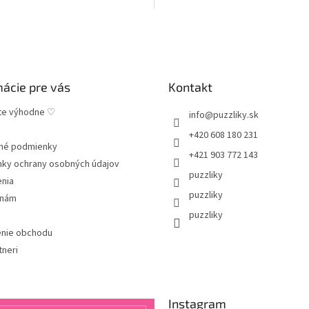
môžete použiť...
,2mm.
mácie pre vás
Kontakt
te výhodne ♡
info
@
puzzliky.sk
+420 608 180 231
né podmienky
+421 903 772 143
ky ochrany osobných údajov
puzzliky
enia
puzzliky
 nám
puzzliky
nie obchodu
tneri
Instagram