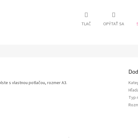
TLAČ
OPÝTAŤ SA
Dod
plste s vlastnou potlačou, rozmer A3.
Kate
Hľad
Typ 
Rozm