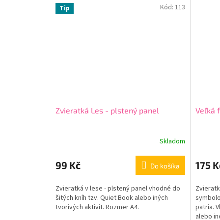
Kód:
113
Tip
Zvieratká Les - plstený panel
Veľká 
Skladom
99 Kč
175 K
Do košíka
Zvieratká v lese - plstený panel vhodné do
Zvieratk
šitých kníh tzv. Quiet Book alebo iných
symbolo
tvorivých aktivit. Rozmer A4.
patria. 
alebo in