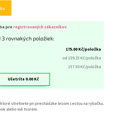
íka
iba pre
registrovaných zákazníkov
 3 rovnakých položiek:
175.00
Kč/položka
od 159.25
Kč/položka
157.50
Kč/položka
Ušetríte
0.00
Kč
 ktoré stretnete pri prechádzke lesom cestou na rybačku.
ook alebo iné tvoreni.