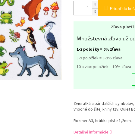
Pridať do koš
Zľava platí 
Množstevná zľava už od
1-2 položky = 0% zľava
3-9 položiek = 3-9% zľava
10 a viac položiek = 10% zľava
Zvieratká a pár ďalších symbolov,
Vhodné do šitej knihy tzv. Quiet B
Rozmer A3, hrúbka plste 1,2mm.
Detailné informácie