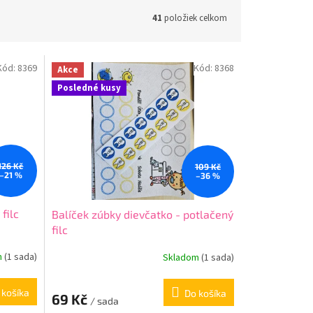
41
položiek celkom
Kód:
8369
Kód:
8368
Akce
Posledné kusy
126 Kč
109 Kč
–21 %
–36 %
filc
Balíček zúbky dievčatko - potlačený
filc
m
(
1 sada
)
Skladom
(
1 sada
)
 košíka
Do košíka
69 Kč
/ sada