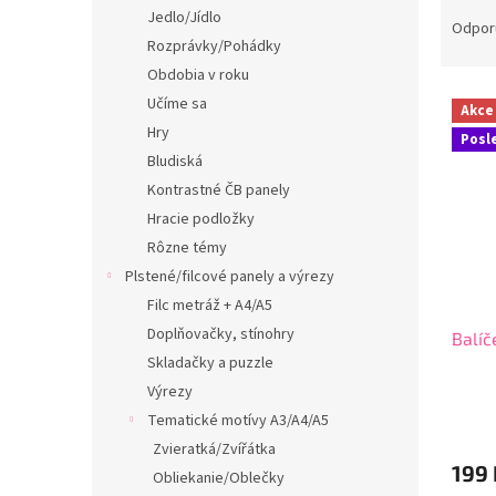
R
Jedlo/Jídlo
a
Odpor
Rozprávky/Pohádky
d
e
Obdobia v roku
V
n
Učíme sa
Akce
ý
i
Hry
Posl
p
e
Bludiská
i
p
Kontrastné ČB panely
s
r
p
Hracie podložky
o
r
d
Rôzne témy
o
u
Plstené/filcové panely a výrezy
d
k
Filc metráž + A4/A5
u
t
Doplňovačky, stínohry
Balíč
k
o
Skladačky a puzzle
t
v
o
Výrezy
v
Tematické motívy A3/A4/A5
Zvieratká/Zvířátka
199
Obliekanie/Oblečky