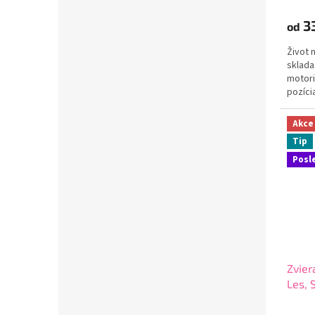
3
od
Život 
sklada
motori
pozíci
obsahu
Akce
Tip
Posl
Zvier
Les, 