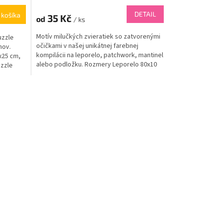
DETAIL
 košíka
35 Kč
od
/ ks
Motív milučkých zvieratiek so zatvorenými
uzzle
očičkami v našej unikátnej farebnej
hov.
kompilácii na leporelo, patchwork, mantinel
x25 cm,
alebo podložku. Rozmery Leporelo 80x10
uzzle
cm, každý...