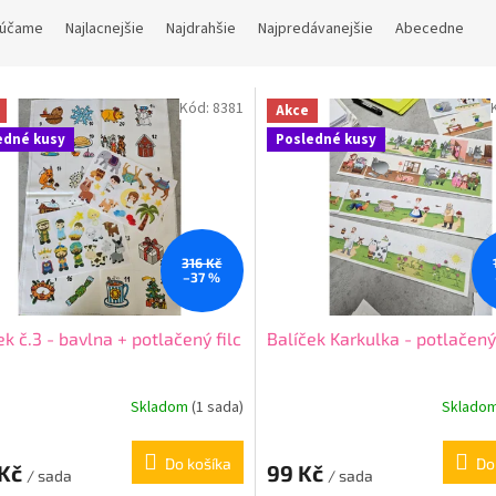
účame
Najlacnejšie
Najdrahšie
Najpredávanejšie
Abecedne
Kód:
8381
Akce
edné kusy
Posledné kusy
316 Kč
–37 %
ek č.3 - bavlna + potlačený filc
Balíček Karkulka - potlačený 
Skladom
(
1 sada
)
Sklado
Do košíka
Do
 Kč
99 Kč
/ sada
/ sada