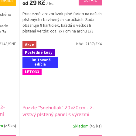
 košíka
29 Kč
od
/ ks
Princezné z rozprávok plné farieb na našich
rského
plstených i bavlnených kartičkách. Sada
s
obsahuje 8 kartičiek, každá o veľkosti
 sade
plstená verzia: cca. 7x7 cm na archu 1/3
m 7x
A3,...
2143/SNE
Kód:
2137/3X4
Akce
Posledné kusy
Limitovaná
edícia
LETO33
 2-
Puzzle "Snehuliak" 20x20cm - 2-
mi
vrstvý plstený panel s výrezmi
om
(
>5 ks
)
Skladom
(
>5 ks
)