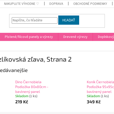
NAKUPUJTE VÝHODNE ♡
DOPRAVA
OBCHODNÉ PODMIENKY
HĽADAŤ
Plstené/filcové panely a výrezy
Drevené výrezy
Doplnkový
líkovská zľava
, Strana 2
edávanejšie
Dino Čiernobiela
Koník Čiernobiel
Podložka 80x80cm -
Podložka 95x95c
bavlnený panel
bavlnený panel
Skladom
(
1 ks
)
Skladom
(
1 ks
)
219 Kč
349 Kč