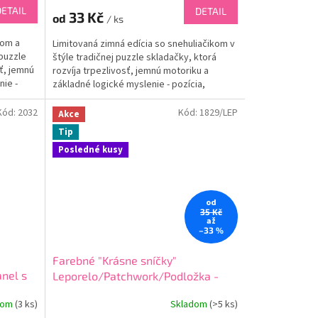
DETAIL
DETAIL
33 Kč
od
/ ks
šom a
Limitovaná zimná edícia so snehuliačikom v
 puzzle
štýle tradičnej puzzle skladačky, ktorá
sť, jemnú
rozvíja trpezlivosť, jemnú motoriku a
nie -
základné logické myslenie - pozícia,
otočenie,...
Kód:
2032
Kód:
1829/LEP
Akce
Tip
Posledné kusy
od
35 Kč
až
–33 %
Farebné "Krásne sníčky"
anel s
Leporelo/Patchwork/Podložka -
bavlnený panel
dom
(
3 ks
)
Skladom
(
>5 ks
)