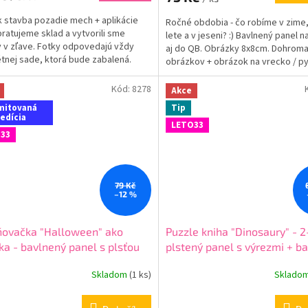
k stavba pozadie mech + aplikácie
Ročné obdobia - čo robíme v zime, 
Upratujeme sklad a vytvorili sme
lete a v jeseni? :) Bavlnený panel 
y v zľave. Fotky odpovedajú vždy
aj do QB. Obrázky 8x8cm. Dohrom
tnej sade, ktorá bude zabalená.
obrázkov + obrázok na vrecko / py
16x16cm....
Kód:
8278
Akce
mitovaná
Tip
edícia
LETO33
33
79 Kč
–12 %
ňovačka "Halloween" ako
Puzzle kniha "Dinosaury" - 2
ka - bavlnený panel s plsťou
plstený panel s výrezmi + b
panel
Skladom
(
1 ks
)
Sklado