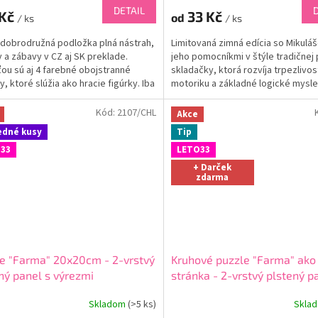
DETAIL
 Kč
33 Kč
od
/ ks
/ ks
 dobrodružná podložka plná nástrah,
Limitovaná zimná edícia so Mikulá
v a zábavy v CZ aj SK preklade.
jeho pomocníkmi v štýle tradičnej
ou sú aj 4 farebné obojstranné
skladačky, ktorá rozvíja trpezlivo
y, ktoré slúžia ako hracie figúrky. Iba
motoriku a základné logické mysle
o prvý...
pozícia,...
Kód:
2107/CHL
Akce
edné kusy
Tip
33
LETO33
+ Darček
zdarma
e "Farma" 20x20cm - 2-vrstvý
Kruhové puzzle "Farma" ako
ný panel s výrezmi
stránka - 2-vrstvý plstený p
výrezmi
Skladom
(
>5 ks
)
Skla