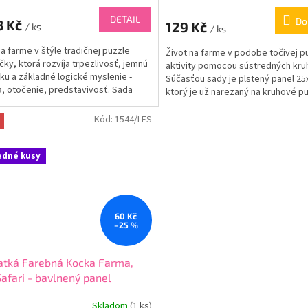
DETAIL
Do
3 Kč
129 Kč
/ ks
/ ks
na farme v štýle tradičnej puzzle
Život na farme v podobe točivej p
čky, ktorá rozvíja trpezlivosť, jemnú
aktivity pomocou sústredných kru
ku a základné logické myslenie -
Súčasťou sady je plstený panel 25
a, otočenie, predstavivosť. Sada
ktorý je už narezaný na kruhové p
je...
(vnútorný najmenší...
Kód:
1544/LES
edné kusy
60 Kč
–25 %
atká Farebná Kocka Farma,
Safari - bavlnený panel
Skladom
(
1 ks
)