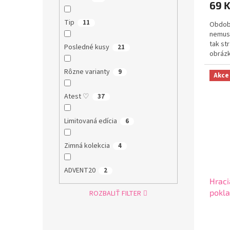
69 
Tip
11
Obdobi
nemusí
tak st
Posledné kusy
21
obrázk
pozadia
Rôzne varianty
9
Akce
Atest ♡
37
Limitovaná edícia
6
Zimná kolekcia
4
ADVENT20
2
Hraci
pokla
ROZBALIŤ FILTER
bavln