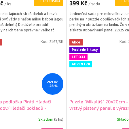
Do košíka
Do
Kč
399 Kč
/ ks
/ sada
e lietajúcich strašidielok a tekvíc
Jedinečná sada pre milovníkov Ju
 byť vždy s našou milou babou jagou
parku na 7 puzzle doplňovačkách 
rašidelné :) Dokážete priradiť
predným obrázkom na knihu. Čo v
y na ich tiene správne? Veľkosť
získate 8x bavlnený panel 25x25 c
 25 x...
dvojvrstvé puzzle výrezy...
Kód:
2167/SK
Kód:
Akce
Posledné kusy
LETO33
ADVENT20
269 Kč
–26 %
a podložka Piráti Hľadači
Puzzle "Mikuláš" 20x20cm -
dov/Hledači pokladů -
vrstvý plstený panel s výrez
ený panel
Skladom
(
5 ks
)
Sklad