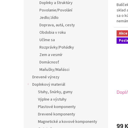
Doplnky a štruktúry
Balíče
sklad 
Povolanie/Povolání
sa o k
Jedlo/Jídlo
nemám
Doprava, autá, cesty
kúskom
Obdobia v roku
Akce
Učíme sa
Posl
Rozprávky/Pohádky
Zem a vesmír
Domácnosť
Maňušky/Maňásci
Drevené výrezy
Doplnkový materiál
Stuhy, šnúrky, gumy
Doplň
Výplne a výstuhy
Plastové komponenty
Drevené komponenty
Magnetické a kovové komponenty
99 