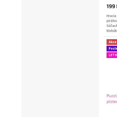
199
Hracia
piráto
Súčasť
klobúk
ten, kt
Akce
Posl
LETO
Puzzl
plste