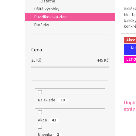
Ostatné
Ušité výrobky
Balíče
filc. 
Puzzlíkovská zľava
balíčk
Darčeky
konkré
Akce
Li
Cena
LETO
25
Kč
445
Kč
Na sklade
39
Dopl
strán
Akce
41
Novinka
3