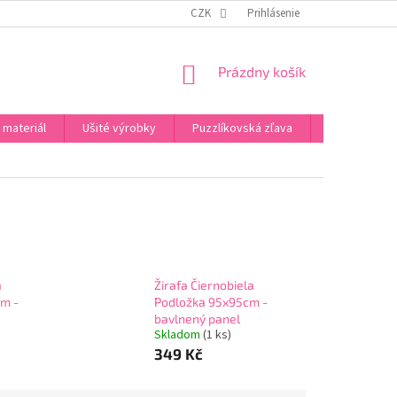
PODMIENKY OCHRANY OSOBNÝCH ÚDAJOV
CZK
Prihlásenie
PREHLÁSENIA
NAPÍŠT
NÁKUPNÝ
Prázdny košík
KOŠÍK
 materiál
Ušité výrobky
Puzzlíkovská zľava
Darčeky
a
Žirafa Čiernobiela
m -
Podložka 95x95cm -
bavlnený panel
Skladom
(
1 ks
)
349 Kč