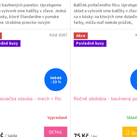
k bavlnených panelov. Upratujeme
Balíček potlačeného filcu. Upratu
a vytvorili sme balíčky v zľave. Jedná
sklad a vytvorili sme balíčky v zľa
úsky, ktoré štandardne v ponuke
sa o kúsky: na ktorých sme dolaďo
e. Urobíme priestor novým
farby, môžu mať niekde prúžok,
. Fotky...
podkladový...
Kód:
8367
Akce
edné kusy
Posledné kusy
149 Kč
–33 %
ovačka stavba - mech + filc
Ročné obdobia - bavlnený p
Vypredané
Skla
DETAIL
Do
Kč
75 Kč
/ sada
/ ks