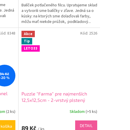
jeme
Balíček potlačeného filcu. Upratujeme sklad
ve. Jedná
a vytvorili sme balíčky v zľave. Jedná sa o
vali
kúsky: na ktorých sme dolaďovali farby,
môžu mať niekde prúžok, podkladový...
Kód:
8348
Kód:
2526
Akce
Tip
LETO33
94 Kč
–20 %
anel
Puzzle "Farma" pre najmenších
12,5x12,5cm - 2-vrstvý plstený
panel s výrezmi
dom
(
2 ks
)
Skladom
(
>5 ks
)
DETAIL
 košíka
89 Kč
/ ks