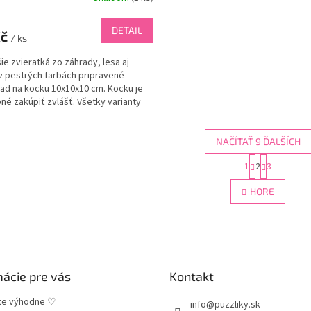
DETAIL
Kč
/ ks
šie zvieratká zo záhrady, lesa aj
 v pestrých farbách pripravené
lad na kocku 10x10x10 cm. Kocku je
né zakúpiť zvlášť. Všetky varianty
ú 8...
NAČÍTAŤ 9 ĎALŠÍCH
S
1
2
3
O
t
r
v
HORE
á
l
n
á
k
d
o
a
v
c
a
i
n
mácie pre vás
Kontakt
e
i
e
p
te výhodne ♡
r
info
@
puzzliky.sk