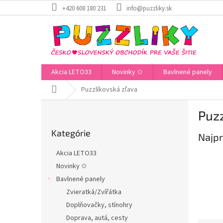
Prejsť
+420 608 180 231
info@puzzliky.sk
na
obsah
Akcia LETO33
Novinky ✩
Bavlnené panely
Domov
Puzzlíkovská zľava
B
Puzz
o
Preskočiť
č
Kategórie
kategórie
Najpr
n
ý
Akcia LETO33
p
Novinky ✩
a
Bavlnené panely
n
e
Zvieratká/Zvířátka
l
Doplňovačky, stínohry
Doprava, autá, cesty