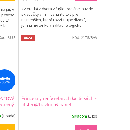
Zvieratká z dvora v štýle tradičnej puzzle
na jar, v
skladačky v mini variante 2x2 pre
na pexeso
najmenších, ktorá rozvíja trpezlivosť,
ady 24
jemnú motoriku a základné logické
tlík
myslenie - pozícia,...
Kód:
2388
Kód:
2179/BAV
Akce
625 Kč
–36 %
-vrstvý
Princezny na farebných kartičkách -
avlnený
plstený/bavlnený panel
m
(
1 sada
)
Skladom
(
1 ks
)
DETAIL