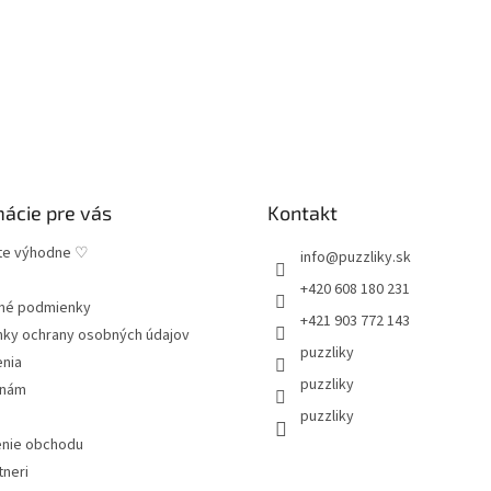
mácie pre vás
Kontakt
te výhodne ♡
info
@
puzzliky.sk
+420 608 180 231
né podmienky
+421 903 772 143
ky ochrany osobných údajov
puzzliky
enia
puzzliky
 nám
puzzliky
nie obchodu
tneri