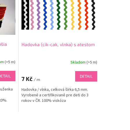
nšia
Hadovka (cik-cak, vlnka) s atestom
dom
(
>5 m
)
Skladom
(
>5 m
)
DETAIL
DETAIL
7 Kč
/ m
ruženka
Hadovka / vlnka, celková šírka 6,5 mm.
Vyrobené a certifikované pre deti do 3
20%.
rokov v ČR. 100% viskóza