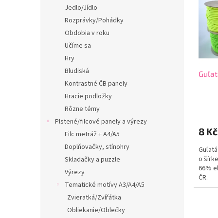
i
p
Jedlo/Jídlo
s
r
Rozprávky/Pohádky
p
o
r
d
Obdobia v roku
o
u
Učíme sa
d
k
Hry
u
t
Bludiská
Guľat
k
o
Kontrastné ČB panely
t
v
o
Hracie podložky
v
Rôzne témy
Plstené/filcové panely a výrezy
8 K
Filc metráž + A4/A5
Doplňovačky, stínohry
Guľatá
o šírk
Skladačky a puzzle
66% el
Výrezy
ČR.
Tematické motívy A3/A4/A5
Zvieratká/Zvířátka
Obliekanie/Oblečky