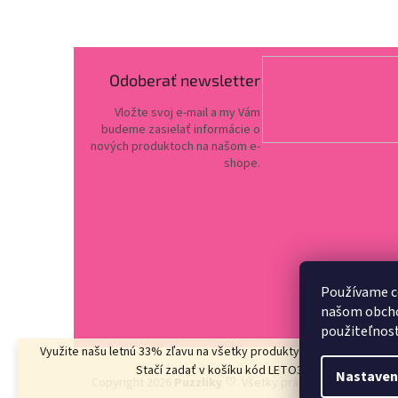
Odoberať newsletter
Vložte svoj e-mail a my Vám
budeme zasielať informácie o
nových produktoch na našom e-
shope.
Používame c
našom obchod
použiteľnos
Využite našu letnú 33% zľavu na všetky produkty
v kategórii LETO3
Stačí zadať v košíku kód LETO33
Nastaven
Copyright 2026
Puzzliky ♡
. Všetky práva vyhradené.
Upr