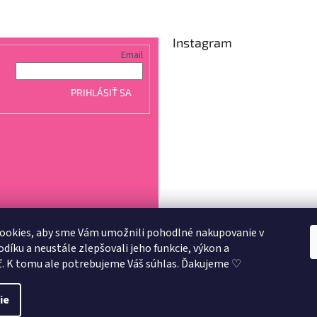
Instagram
Email
PRIHLÁSIŤ SA
ookies, aby sme Vám umožnili pohodlné nakupovanie v
íku a neustále zlepšovali jeho funkcie, výkon a
Sledovať na Instagra
ť. K tomu ale potrebujeme Váš súhlas. Ďakujeme ♡
3
.
ie
aviť nastavenie cookies