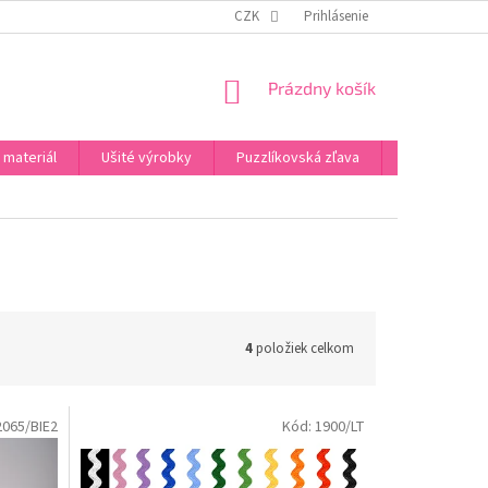
PODMIENKY OCHRANY OSOBNÝCH ÚDAJOV
CZK
Prihlásenie
PREHLÁSENIA
NAPÍŠT
NÁKUPNÝ
Prázdny košík
KOŠÍK
 materiál
Ušité výrobky
Puzzlíkovská zľava
Darčeky
4
položiek celkom
2065/BIE2
Kód:
1900/LT