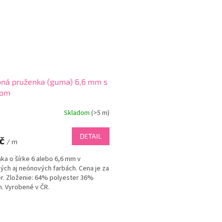
bná pruženka (guma) 6,6 mm s
tom
Skladom
(
>5 m
)
DETAIL
Kč
/ m
ka o šírke 6 alebo 6,6 mm v
kých aj neónových farbách. Cena je za
r. Zloženie: 64% polyester 36%
n. Vyrobené v ČR.
O
v