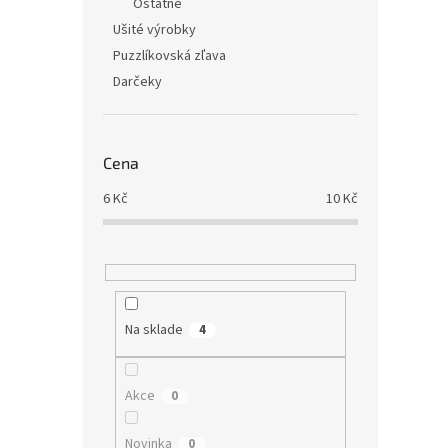
Ostatné
Ušité výrobky
Puzzlíkovská zľava
Darčeky
Cena
6
Kč
10
Kč
Na sklade
4
Akce
0
Novinka
0