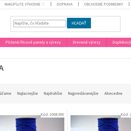
NAKUPUJTE VÝHODNE ♡
DOPRAVA
OBCHODNÉ PODMIENKY
HĽADAŤ
Plstené/filcové panely a výrezy
Drevené výrezy
Doplnkový
A
účame
Najlacnejšie
Najdrahšie
Najpredávanejšie
Abecedne
Kód:
2068/BIE
Kód: