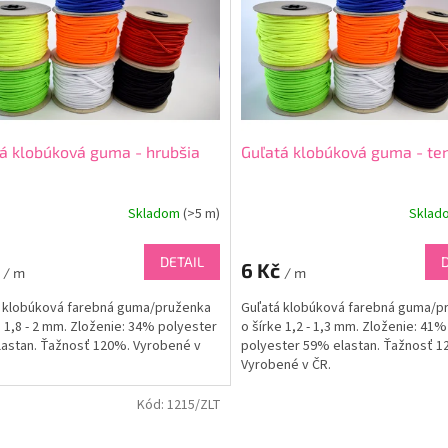
á klobúková guma - hrubšia
Guľatá klobúková guma - te
Skladom
(
>5 m
)
Skla
DETAIL
č
6 Kč
/ m
/ m
 klobúková farebná guma/pruženka
Guľatá klobúková farebná guma/p
e 1,8 - 2 mm. Zloženie: 34% polyester
o šírke 1,2 - 1,3 mm. Zloženie: 41%
astan. Ťažnosť 120%. Vyrobené v
polyester 59% elastan. Ťažnosť 1
Vyrobené v ČR.
Kód:
1215/ZLT