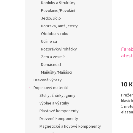
Doplnky a štruktúry
Povolanie/Povolání
Jedlo/Jídlo
Doprava, autá, cesty
Obdobia v roku
Učíme sa
Fare
Rozprávky/Pohádky
ates
Zem a vesmír
Domácnosť
Maňušky/Maňásci
Drevené výrezy
10 
Doplnkový materiál
Pružen
Stuhy, šnúrky, gumy
klasic
Výplne a výstuhy
1 mete
Plastové komponenty
elasta
Drevené komponenty
Magnetické a kovové komponenty