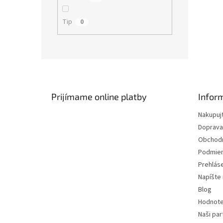
Tip
0
Z
á
p
ä
Prijímame online platby
Infor
t
Nakupuj
i
Doprava
e
Obchod
Podmien
Prehlás
Napíšte
Blog
Hodnote
Naši par