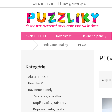
Prejsť
+420 608 180 231
info@puzzliky.sk
na
obsah
Akcia LETO33
Novinky ✩
Bavlnené panely
Domov
Predávané značky
PEGA
B
PEG
o
Preskočiť
č
Kategórie
kategórie
n
R
ý
Akcia LETO33
a
p
Odpor
Novinky ✩
d
a
Bavlnené panely
e
n
V
n
e
Zvieratká/Zvířátka
ý
i
l
Doplňovačky, stínohry
p
e
Doprava, autá, cesty