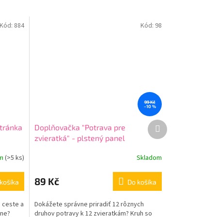
Kód:
884
Kód:
98
99 Kč
–10 %
Ďalší
tránka
Doplňovačka "Potrava pre
produkt
zvieratká" - plstený panel
om
(
>5 ks
)
Skladom
89 Kč
košíka
Do košíka
j ceste a
Dokážete správne priradiť 12 rôznych
vne?
druhov potravy k 12 zvieratkám? Kruh so