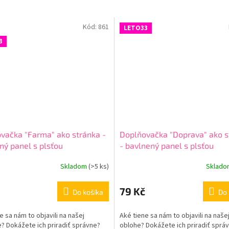
Kód:
861
LETO33
3
vačka "Farma" ako stránka -
Doplňovačka "Doprava" ako s
ný panel s plsťou
- bavlnený panel s plsťou
Skladom
(
>5 ks
)
Sklad
79 Kč
Do košíka
Do 
e sa nám to objavili na našej
Aké tiene sa nám to objavili na naše
? Dokážete ich priradiť správne?
oblohe? Dokážete ich priradiť sprá