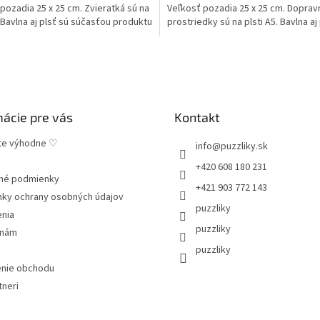
pozadia 25 x 25 cm. Zvieratká sú na
Veľkosť pozadia 25 x 25 cm. Doprav
. Bavlna aj plsť sú súčasťou produktu
prostriedky sú na plsti A5. Bavlna aj
súčasťou...
mácie pre vás
Kontakt
te výhodne ♡
info
@
puzzliky.sk
+420 608 180 231
né podmienky
+421 903 772 143
ky ochrany osobných údajov
puzzliky
enia
puzzliky
 nám
puzzliky
nie obchodu
tneri