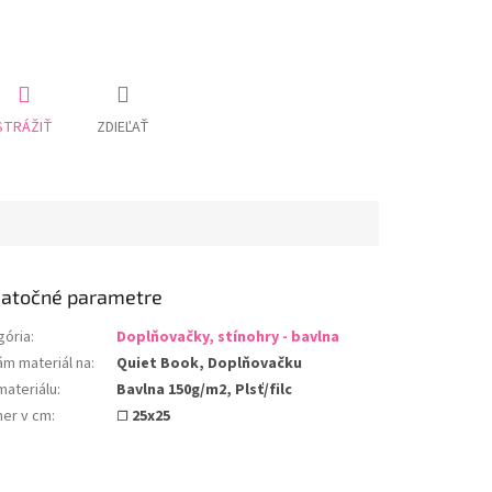
STRÁŽIŤ
ZDIEĽAŤ
atočné parametre
gória
:
Doplňovačky, stínohry - bavlna
ám materiál na
:
Quiet Book, Doplňovačku
materiálu
:
Bavlna 150g/m2, Plsť/filc
er v cm
:
☐ 25x25