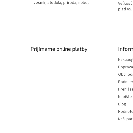
vesmír, stodola, príroda, nebo, ...
Veľkosť 
plsti A5
už v...
Z
á
p
ä
Prijímame online platby
Infor
t
Nakupuj
i
Doprava
e
Obchod
Podmien
Prehlás
Napíšte
Blog
Hodnote
Naši par