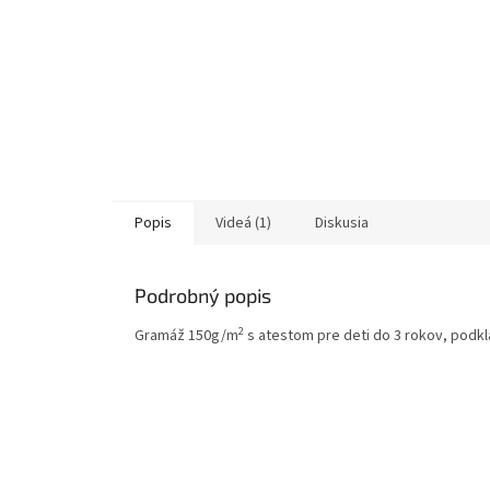
Popis
Videá (1)
Diskusia
Podrobný popis
2
Gramáž 150g/m
s atestom pre deti do 3 rokov, podkla