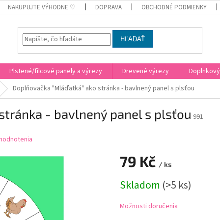
NAKUPUJTE VÝHODNE ♡
DOPRAVA
OBCHODNÉ PODMIENKY
HĽADAŤ
Plstené/filcové panely a výrezy
Drevené výrezy
Doplnkový
Doplňovačka "Mláďatká" ako stránka - bavlnený panel s plsťou
tránka - bavlnený panel s plsťou
991
hodnotenia
79 Kč
/ ks
Jednotková
Skladom
(
>5 ks
)
cena:
Možnosti doručenia