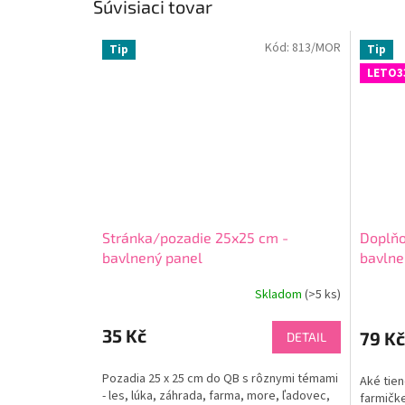
Súvisiaci tovar
Kód:
813/MOR
Tip
Tip
LETO3
Stránka/pozadie 25x25 cm -
Doplňo
bavlnený panel
bavlne
Skladom
(
>5 ks
)
35 Kč
79 Kč
DETAIL
Pozadia 25 x 25 cm do QB s rôznymi témami
Aké tien
- les, lúka, záhrada, farma, more, ľadovec,
farmičke