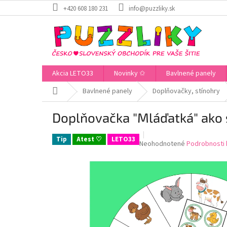
Prejsť
+420 608 180 231
info@puzzliky.sk
na
obsah
Akcia LETO33
Novinky ✩
Bavlnené panely
Domov
Bavlnené panely
Doplňovačky, stínohry
Doplňovačka "Mláďatká" ako s
Tip
Atest ♡
LETO33
Priemerné
Neohodnotené
Podrobnosti 
hodnotenie
produktu
je
0,0
z
5
hviezdičiek.