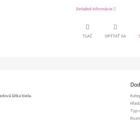
Detailné informácie
TLAČ
OPÝTAŤ SA
Dod
dová látka biela.
Kate
Hľad
Typ 
Rozm