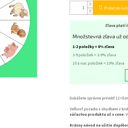
Pridať do koš
Zľava platí 
Množstevná zľava už od
1-2 položky = 0% zľava
3-9 položiek = 3-9% zľava
10 a viac položiek = 10% zľava
Dokážete správne priradiť 12 rôz
Veľkosť pozadia s obydliami v kruh
súčasťou produktu už v cene.
V
Krásny návod na ušitie doplňo