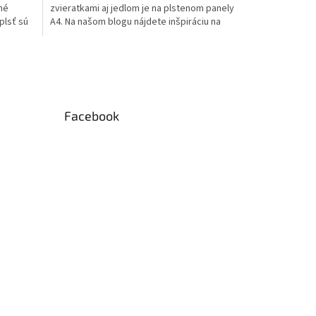
né
zvieratkami aj jedlom je na plstenom panely
 plsť sú
A4. Na našom blogu nájdete inšpiráciu na
tvorenie z...
Facebook