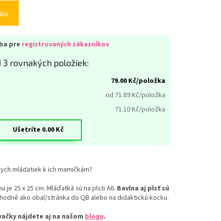
íka
iba pre
registrovaných zákazníkov
 3 rovnakých položiek:
79.00
Kč/položka
od 71.89
Kč/položka
71.10
Kč/položka
Ušetríte
0.00
Kč
nych mládatiek k ich mamičkám?
u je 25 x 25 cm. Mláďatká sú na plsti A6.
Bavlna aj plsť sú
hodné ako obal/stránka do QB alebo na didaktickú kocku.
vačky nájdete aj na našom
blogu
.