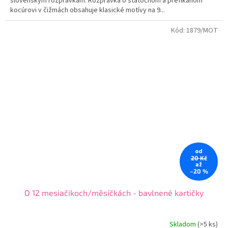
slovenským rozprávkam. Rozprávka o statočnom a prefíkanom
kocúrovi v čižmách obsahuje klasické motívy na 9...
Kód:
1879/MOT
od
20 Kč
až
–20 %
O 12 mesiačikoch/měsíčkách - bavlnené kartičky
Skladom
(
>5 ks
)