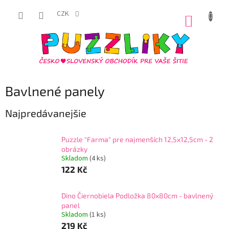
Prejsť
na
CZK
NÁKUP
obsah
KOŠÍK
Bavlnené panely
Najpredávanejšie
Puzzle "Farma" pre najmenších 12,5x12,5cm - 2
obrázky
Skladom
(
4 ks
)
122 Kč
Dino Čiernobiela Podložka 80x80cm - bavlnený
panel
Skladom
(
1 ks
)
219 Kč