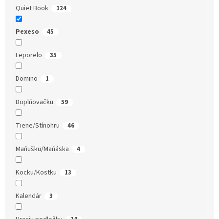
Quiet Book
124
Pexeso
45
Leporelo
35
Domino
1
Doplňovačku
59
Tiene/Stínohru
46
Maňušku/Maňáska
4
Kocku/Kostku
13
Kalendár
3