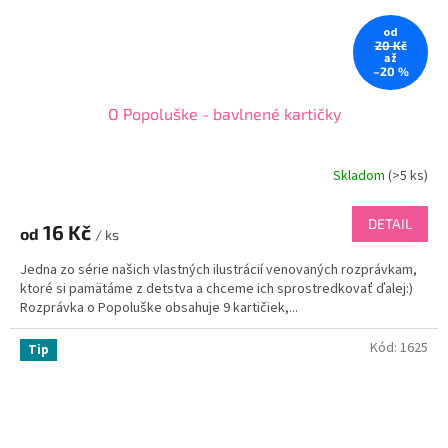
od
20 Kč
až
–20 %
O Popoluške - bavlnené kartičky
Skladom
(
>5 ks
)
DETAIL
16 Kč
od
/ ks
Jedna zo série našich vlastných ilustrácií venovaných rozprávkam,
ktoré si pamätáme z detstva a chceme ich sprostredkovať ďalej:)
Rozprávka o Popoluške obsahuje 9 kartičiek,...
Kód:
1625
Tip