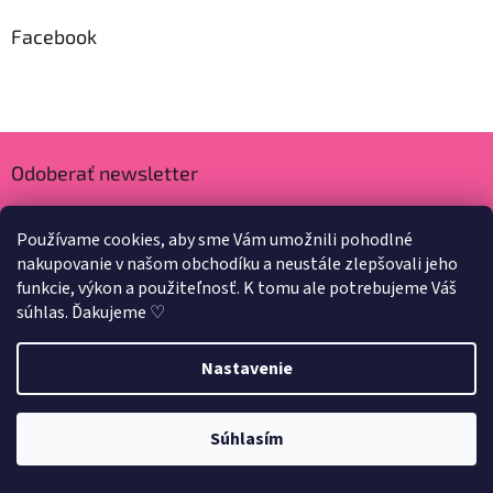
Facebook
Odoberať newsletter
Vložte svoj e-mail a my Vám budeme zasielať informácie o nových
produktoch na našom e-shope.
Používame cookies, aby sme Vám umožnili pohodlné
nakupovanie v našom obchodíku a neustále zlepšovali jeho
Email
funkcie, výkon a použiteľnosť. K tomu ale potrebujeme Váš
súhlas. Ďakujeme ♡
PRIHLÁSIŤ SA
Nastavenie
Využite našu letnú 33% zľavu na všetky produkty
v kategórii
Instagram
LETO33
. Stačí zadať v košíku kód LETO33
Súhlasím