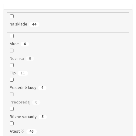
o
v
Na sklade
44
Akce
4
Novinka
0
Tip
11
Posledné kusy
4
Predpredaj
0
Rôzne varianty
5
Atest ♡
45