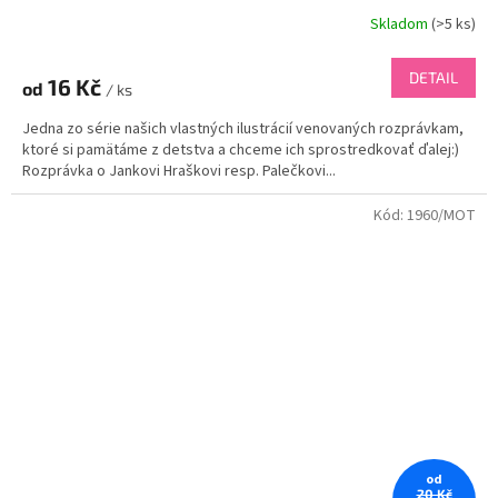
Skladom
(
>5 ks
)
DETAIL
16 Kč
od
/ ks
Jedna zo série našich vlastných ilustrácií venovaných rozprávkam,
ktoré si pamätáme z detstva a chceme ich sprostredkovať ďalej:)
Rozprávka o Jankovi Hraškovi resp. Palečkovi...
Kód:
1960/MOT
od
20 Kč