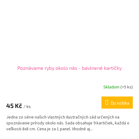
Poznávame ryby okolo nás - bavlnené kartičky
Skladom
(
>5 ks
)
Do košíka
45 Kč
/ ks
Jedna zo série našich vlastných ilustračných sád určených na
spoznávanie prírody okolo nás. Sada obsahuje 9 kartičiek, každá o
veľkosti 8x8 cm. Cena je za 1 panel. Vhodné aj...