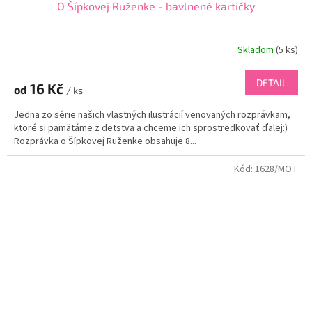
O Šípkovej Ruženke - bavlnené kartičky
Skladom
(
5 ks
)
DETAIL
16 Kč
od
/ ks
Jedna zo série našich vlastných ilustrácií venovaných rozprávkam,
ktoré si pamätáme z detstva a chceme ich sprostredkovať ďalej:)
Rozprávka o Šípkovej Ruženke obsahuje 8...
Kód:
1628/MOT