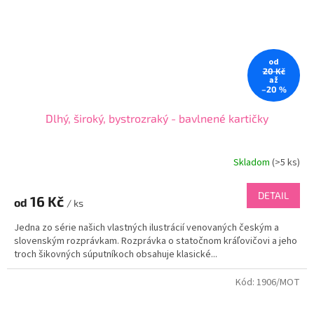
od
20 Kč
až
–20 %
Dlhý, široký, bystrozraký - bavlnené kartičky
Skladom
(
>5 ks
)
DETAIL
16 Kč
od
/ ks
Jedna zo série našich vlastných ilustrácií venovaných českým a
slovenským rozprávkam. Rozprávka o statočnom kráľovičovi a jeho
troch šikovných súputníkoch obsahuje klasické...
Kód:
1906/MOT