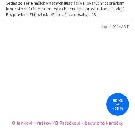
Jedna zo série našich vlastných ilustrácií venovaných rozprávkam,
ktoré si pamätáme z detstva a chceme ich sprostredkovať ďalej:)
Rozprávka o Zlatovláske/Zlatovlásce obsahuje 13...
Kód:
1981/MOT
50 Kč
až
–68 %
O Jankovi Hraškovi/O Palečkovi - bavlnené kartičky