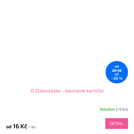
od
20 Kč
až
–20 %
O Zlatovláske - bavlnené kartičky
Skladom
(
>5 ks
)
DETAIL
16 Kč
od
/ ks