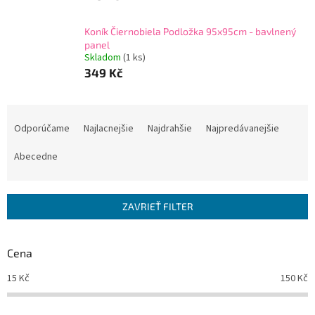
Koník Čiernobiela Podložka 95x95cm - bavlnený
panel
Skladom
(
1 ks
)
349 Kč
R
a
Odporúčame
Najlacnejšie
Najdrahšie
Najpredávanejšie
d
e
Abecedne
n
i
e
ZAVRIEŤ FILTER
p
r
o
Cena
d
15
Kč
150
Kč
u
k
t