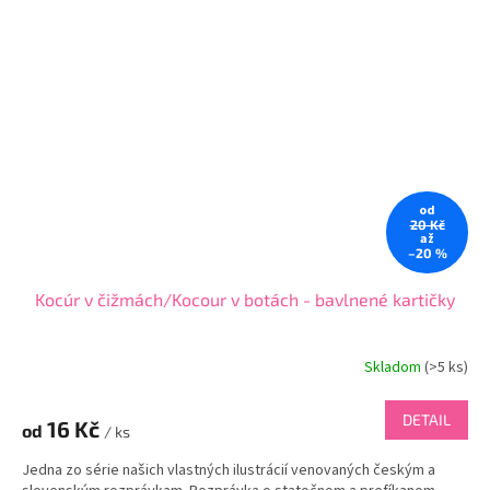
od
20 Kč
až
–20 %
Kocúr v čižmách/Kocour v botách - bavlnené kartičky
Skladom
(
>5 ks
)
DETAIL
16 Kč
od
/ ks
Jedna zo série našich vlastných ilustrácií venovaných českým a