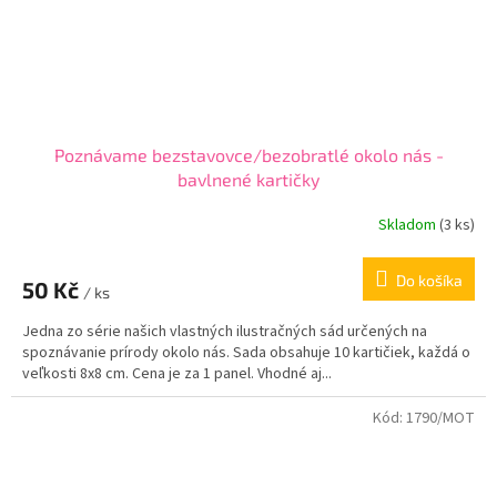
Poznávame bezstavovce/bezobratlé okolo nás -
bavlnené kartičky
Skladom
(
3 ks
)
Do košíka
50 Kč
/ ks
Jedna zo série našich vlastných ilustračných sád určených na
spoznávanie prírody okolo nás. Sada obsahuje 10 kartičiek, každá o
veľkosti 8x8 cm. Cena je za 1 panel. Vhodné aj...
Kód:
1790/MOT