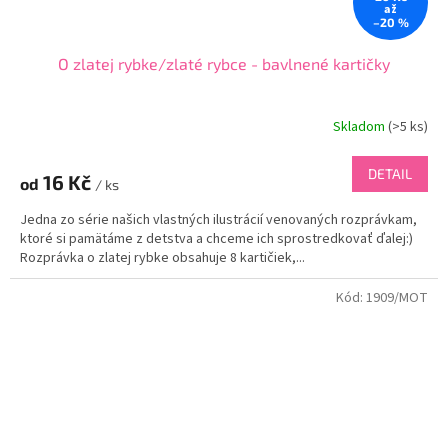
až
–20 %
O zlatej rybke/zlaté rybce - bavlnené kartičky
Skladom
(
>5 ks
)
DETAIL
16 Kč
od
/ ks
Jedna zo série našich vlastných ilustrácií venovaných rozprávkam,
ktoré si pamätáme z detstva a chceme ich sprostredkovať ďalej:)
Rozprávka o zlatej rybke obsahuje 8 kartičiek,...
Kód:
1909/MOT