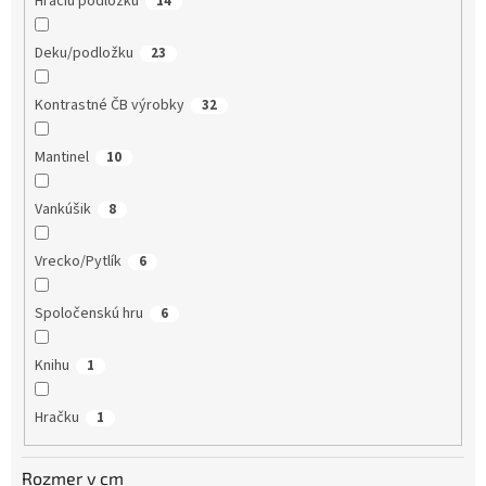
Hraciu podložku
14
Deku/podložku
23
Kontrastné ČB výrobky
32
Mantinel
10
Vankúšik
8
Vrecko/Pytlík
6
Spoločenskú hru
6
Knihu
1
Hračku
1
Rozmer v cm