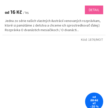
DETAIL
16 Kč
od
/ ks
Jedna zo série našich vlastných ilustrácií venovaných rozprávkam,
ktoré si pamätáme z detstva a chceme ich sprostredkovať ďalej:)
Rozprávka O dvanástich mesiačikoch / O dvanácti...
Kód:
1876/MOT
od
20 Kč
až
–20 %