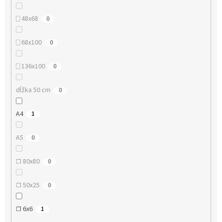
⎕ 48x68
0
⎕ 68x100
0
⎕ 136x100
0
dĺžka 50 cm
0
A4
1
A5
0
☐ 80x80
0
☐ 50x25
0
☐ 6x6
1