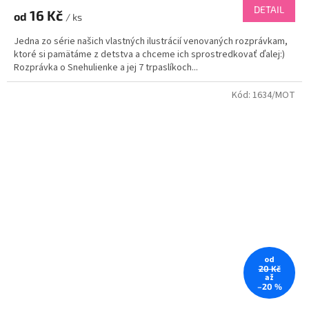
DETAIL
16 Kč
od
/ ks
Jedna zo série našich vlastných ilustrácií venovaných rozprávkam,
ktoré si pamätáme z detstva a chceme ich sprostredkovať ďalej:)
Rozprávka o Snehulienke a jej 7 trpaslíkoch...
Kód:
1634/MOT
od
20 Kč
až
–20 %