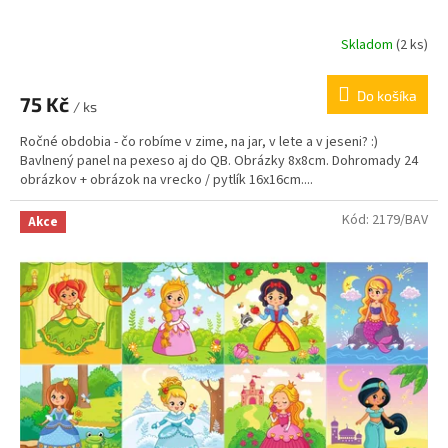
Skladom
(
2 ks
)
Do košíka
75 Kč
/ ks
Ročné obdobia - čo robíme v zime, na jar, v lete a v jeseni? :)
Bavlnený panel na pexeso aj do QB. Obrázky 8x8cm. Dohromady 24
obrázkov + obrázok na vrecko / pytlík 16x16cm....
Kód:
2179/BAV
Akce