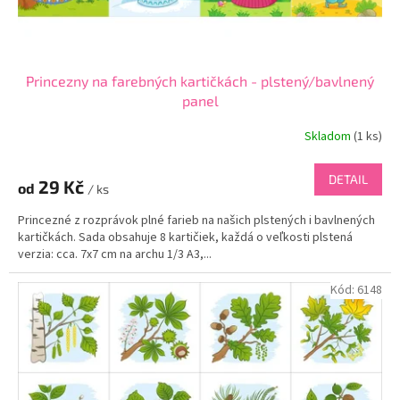
Princezny na farebných kartičkách - plstený/bavlnený
panel
Skladom
(
1 ks
)
DETAIL
29 Kč
od
/ ks
Princezné z rozprávok plné farieb na našich plstených i bavlnených
kartičkách. Sada obsahuje 8 kartičiek, každá o veľkosti plstená
verzia: cca. 7x7 cm na archu 1/3 A3,...
Kód:
6148