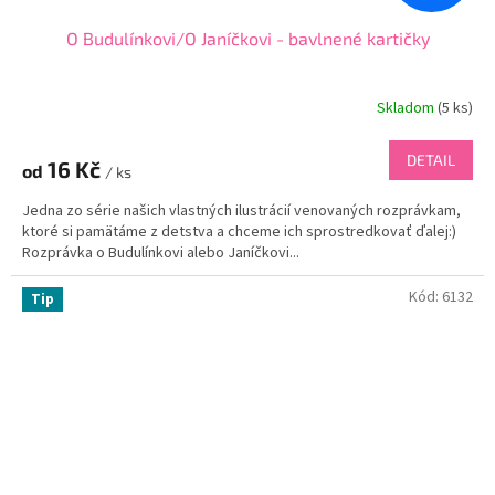
O Budulínkovi/O Janíčkovi - bavlnené kartičky
Skladom
(
5 ks
)
DETAIL
16 Kč
od
/ ks
Jedna zo série našich vlastných ilustrácií venovaných rozprávkam,
ktoré si pamätáme z detstva a chceme ich sprostredkovať ďalej:)
Rozprávka o Budulínkovi alebo Janíčkovi...
Kód:
6132
Tip