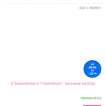
Kód:
1748/MOT
od
20 Kč
až
–20 %
O Snehulienke a 7 trpaslíkoch - bavlnené kartičky
Skladom
(
5 ks
)