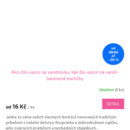
od
20 Kč
až
–20 %
Ako išlo vajce na vandrovku/Jak šlo vejce na vandr-
bavlnené kartičky
Skladom
(
5 ks
)
DETAIL
16 Kč
od
/ ks
Jedna zo série našich vlastných ilustrácií venovaných tradičným
príbehom z našeho detstva. Rozprávka o dobrodružnom vajíčku,
jeho zvieracích priateľoch a nezbedných zbpjníkoch...