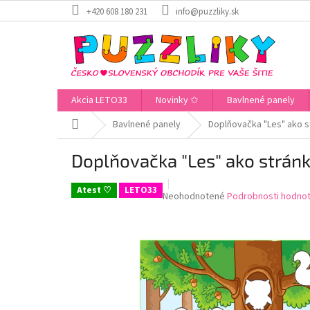
Prejsť
+420 608 180 231
info@puzzliky.sk
na
obsah
Akcia LETO33
Novinky ✩
Bavlnené panely
Domov
Bavlnené panely
Doplňovačka "Les" ako st
Doplňovačka "Les" ako stránk
Atest ♡
LETO33
Priemerné
Neohodnotené
Podrobnosti hodnot
hodnotenie
produktu
je
0,0
z
5
hviezdičiek.