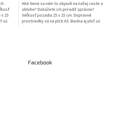
ch
Aké tiene sa nám to objavili na našej ceste a
ľkosť
oblohe? Dokážete ich priradiť správne?
 x 25
Veľkosť pozadia 25 x 25 cm. Dopravné
sť sú
prostriedky sú na plsti A5. Bavlna aj plsť sú
súčasťou...
Facebook