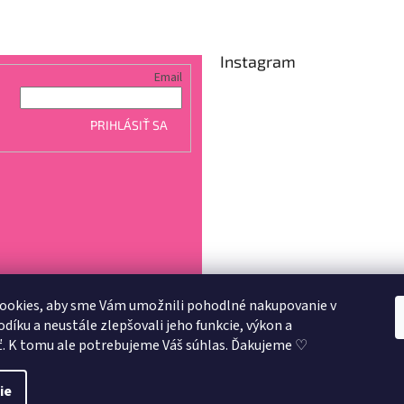
Instagram
Email
PRIHLÁSIŤ SA
ookies, aby sme Vám umožnili pohodlné nakupovanie v
íku a neustále zlepšovali jeho funkcie, výkon a
Sledovať na Instagra
ť. K tomu ale potrebujeme Váš súhlas. Ďakujeme ♡
3
.
ie
aviť nastavenie cookies