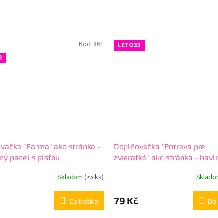
Kód:
861
LETO33
3
vačka "Farma" ako stránka -
Doplňovačka "Potrava pre
ný panel s plsťou
zvieratká" ako stránka - bavl
panel s plsťou
Skladom
(
>5 ks
)
Sklad
79 Kč
Do košíka
Do 