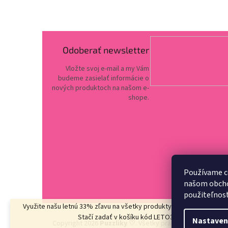
Odoberať newsletter
Vložte svoj e-mail a my Vám
budeme zasielať informácie o
nových produktoch na našom e-
shope.
Používame c
našom obchod
použiteľnos
Využite našu letnú 33% zľavu na všetky produkty
v kategórii LETO3
Stačí zadať v košíku kód LETO33
Nastaven
Copyright 2026
Puzzliky ♡
. Všetky práva vyhradené.
Upr