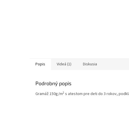
Popis
Videá (1)
Diskusia
Podrobný popis
2
Gramáž 150g/m
s atestom pre deti do 3 rokov, podkla