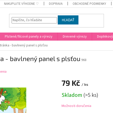
NAKUPUJTE VÝHODNE ♡
DOPRAVA
OBCHODNÉ PODMIENKY
HĽADAŤ
Plstené/filcové panely a výrezy
Drevené výrezy
Doplnkový
ránka - bavlnený panel s plsťou
a - bavlnený panel s plsťou
968
enia
79 Kč
/ ks
Jednotková
Skladom
(
>5 ks
)
cena:
Možnosti doručenia