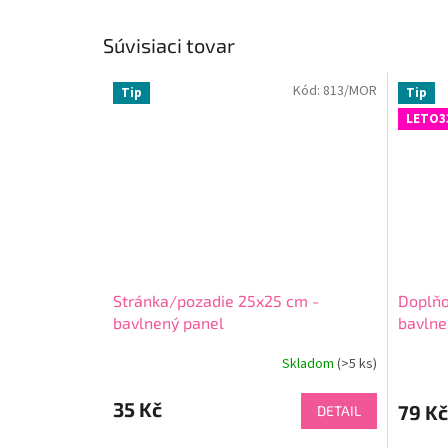
Súvisiaci tovar
Kód:
813/MOR
Tip
Tip
LETO3
Stránka/pozadie 25x25 cm -
Doplňo
bavlnený panel
bavlne
Skladom
(
>5 ks
)
35 Kč
79 Kč
DETAIL