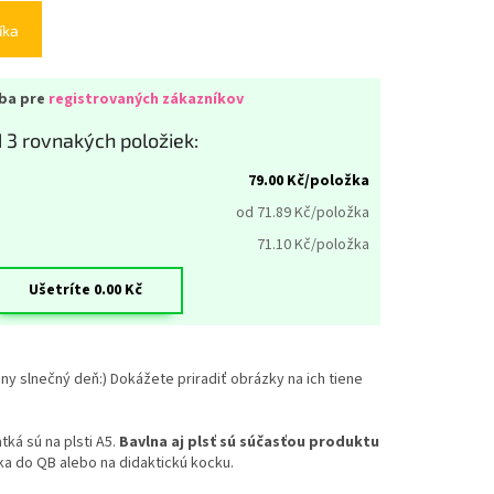
íka
iba pre
registrovaných zákazníkov
 3 rovnakých položiek:
79.00
Kč/položka
od 71.89
Kč/položka
71.10
Kč/položka
Ušetríte
0.00
Kč
ny slnečný deň:) Dokážete priradiť obrázky na ich tiene
tká sú na plsti A5.
Bavlna aj plsť sú súčasťou produktu
a do QB alebo na didaktickú kocku.