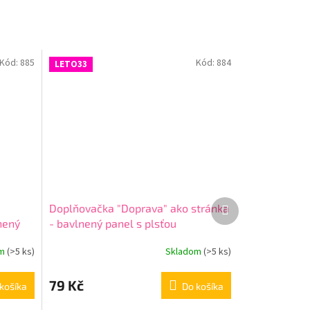
Kód:
885
Kód:
884
LETO33
Ďalší
Doplňovačka "Doprava" ako stránka
produkt
nený
- bavlnený panel s plsťou
om
(
>5 ks
)
Skladom
(
>5 ks
)
79 Kč
košíka
Do košíka