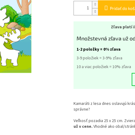
Pridať do koš
Zľava platí 
Množstevná zľava už od
1-2 položky = 0% zľava
3-9 položiek = 3-9% zľava
10 a viac položiek = 10% zľava
Kamaráti z lesa dnes oslavujú krás
správne?
Veľkosť pozadia 25 x 25 cm. Zviera
už v cene.
Vhodné ako obal/stránk