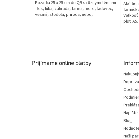
Pozadia 25 x 25 cm do QB s rôznymi témami
Aké tien
- les, lúka, záhrada, farma, more, ľadovec,
farmičke
vesmír, stodola, príroda, nebo, ...
Veľkosť 
plsti A5
už v...
Z
á
p
ä
Prijímame online platby
Infor
t
Nakupuj
i
Doprava
e
Obchod
Podmien
Prehlás
Napíšte
Blog
Hodnote
Naši par