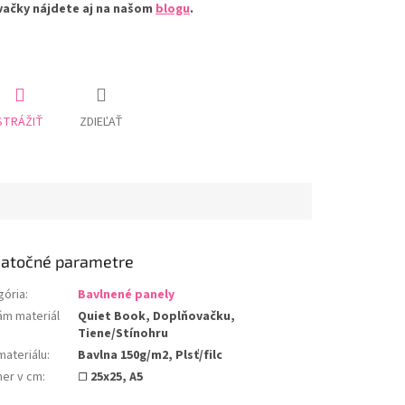
vačky nájdete aj na našom
blogu
.
STRÁŽIŤ
ZDIEĽAŤ
atočné parametre
gória
:
Bavlnené panely
ám materiál
Quiet Book, Doplňovačku,
Tiene/Stínohru
materiálu
:
Bavlna 150g/m2, Plsť/filc
er v cm
:
☐ 25x25, A5