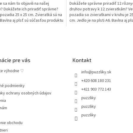
e sa nám to objavili na našej
Dokážete správne priradiť 12 rôzny
? Dokážete ich priradiť správne?
druhov potravy k 12 zvieratkám? Ve
pozadia 25 x 25 cm. Zvieratká sú na
pozadia so zvieratkami v kruhu je 25
. Bavlna aj plsť sú súčasťou produktu
cm. Jedlo je na plsti A6. Bavlna aj pl
súčasťou...
mácie pre vás
Kontakt
te výhodne ♡
info
@
puzzliky.sk
+420 608 180 231
né podmienky
+421 903 772 143
ky ochrany osobných údajov
puzzliky
enia
puzzliky
 nám
puzzliky
nie obchodu
tneri