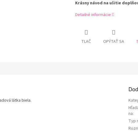
Krásny návod na ušitie doplňo
Detailné informácie
TLAČ
OPÝTAŤ SA
Dod
dová látka biela.
Kate
Hľad
na
:
Typ 
Rozm