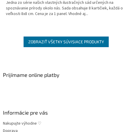
Jedna zo série našich vlastných ilustračných sád určených na
spoznávanie prírody okolo nás. Sada obsahuje 8 kartičiek, každá o
veľkosti 8x8 cm. Cena je za 1 panel. Vhodné aj...
ZOBRAZIŤ VŠETKY SÚVISIACE PRODUKTY
Z
á
p
ä
Prijímame online platby
t
i
e
Informácie pre vás
Nakupujte výhodne ♡
Doprava