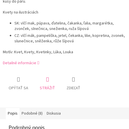
kusy do páru.
Kvety na ilustráciách
SK: vlčí mak, púpava, ďatelina, čakanka, ľalia, margarétka,
zvonček, slnečnica, snežienka, ruža šípová
CZ: vlčí mák, pampeliška, jetel, čekanka, lilie, kopretina, zvonek,
slunečnice, sněženka, růže šípová
Motív: Kvet, Kvety, Kvetinky, Lúka, Louka
Detailné informácie
OPÝTAŤ SA
STRÁŽIŤ
ZDIEĽAŤ
Popis
Podobné (8)
Diskusia
Podrobný popis