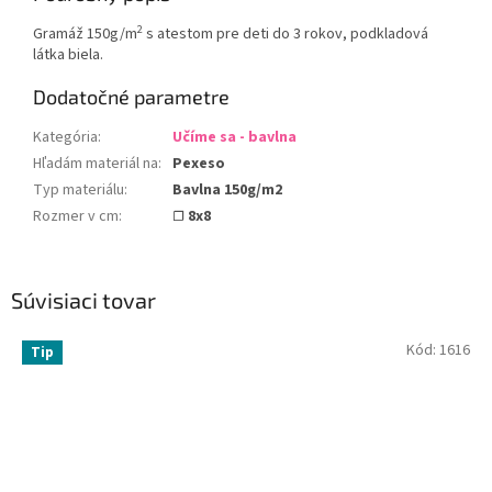
2
Gramáž 150g/m
s atestom pre deti do 3 rokov, podkladová
látka biela.
Dodatočné parametre
Kategória
:
Učíme sa - bavlna
Hľadám materiál na
:
Pexeso
Typ materiálu
:
Bavlna 150g/m2
Rozmer v cm
:
☐ 8x8
Súvisiaci tovar
Kód:
1616
Tip