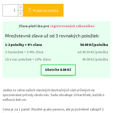
Pridať do košíka
Zľava platí iba pre
registrovaných zákazníkov
Množstevná zľava už od 3 rovnakých položiek:
1-2 položky = 0% zľava
50.00
Kč/položka
3-9 položiek = 3-9% zľava
od 45.50
Kč/položka
10 a viac položiek = 10% zľava
45.00
Kč/položka
Ušetríte
0.00
Kč
Jedna zo série našich vlastných ilustračných sád určených na
spoznávanie prírody okolo nás. Sada obsahuje 10 kartičiek
, každá o
veľkosti 8x8 cm.
Cena je za 1 panel. Vhodné aj ako pexeso, ale je potrebné zakúpiť 2