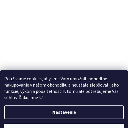
Používame cookies, aby sme Vám umožnili pohodlné
nakupovanie v našom obchodíku a neustále zlepšovali jeho
Sledovať na Instagrame
funkcie, výkon a použiteľnosť. K tomu ale potrebujeme Váš
súhlas. Ďakujeme ♡
Vytvoril Shoptet
Nastavenie
Využite našu letnú 33% zľavu na všetky produkty
v kategórii
Copyright 2026
Puzzliky ♡
. Všetky práva vyhradené.
Upraviť