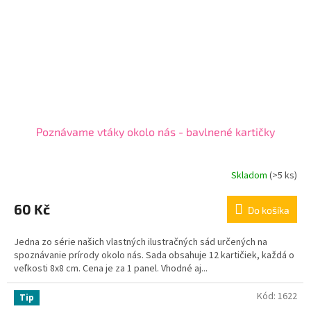
Poznávame vtáky okolo nás - bavlnené kartičky
Skladom
(
>5 ks
)
60 Kč
Do košíka
Jedna zo série našich vlastných ilustračných sád určených na
spoznávanie prírody okolo nás. Sada obsahuje 12 kartičiek, každá o
veľkosti 8x8 cm. Cena je za 1 panel. Vhodné aj...
Kód:
1622
Tip