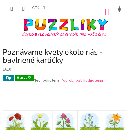
Prejsť
na
CZK
NÁKUP
obsah
KOŠÍK
Poznávame kvety okolo nás -
bavlnené kartičky
1610
Tip
Atest ♡
Priemerné
Neohodnotené
Podrobnosti hodnotenia
hodnotenie
produktu
je
0,0
z
5
hviezdičiek.