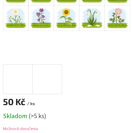
50 Kč
/ ks
Jednotková
Skladom
(
>5 ks
)
cena:
Možnosti doručenia