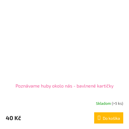
Poznávame huby okolo nás - bavlnené kartičky
Skladom
(
>5 ks
)
40 Kč
Do košíka