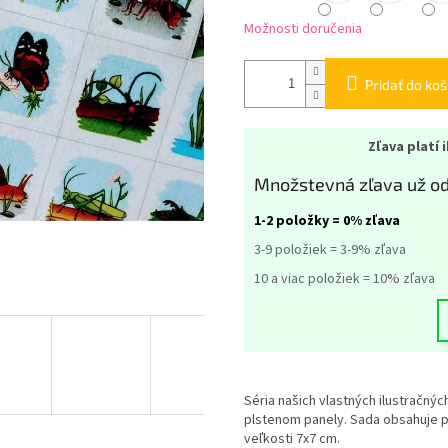
Možnosti doručenia
Pridať do koš
Zľava platí 
Množstevná zľava už od
1-2 položky = 0% zľava
3-9 položiek = 3-9% zľava
10 a viac položiek = 10% zľava
Séria našich vlastných ilustračný
plstenom panely. Sada obsahuje p
veľkosti 7x7 cm.