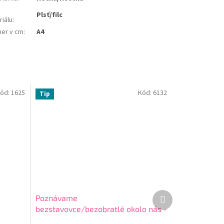
Plsť/filc
riálu
:
er v cm
:
A4
ód:
1625
Kód:
6132
Tip
Ďalší
Poznávame
produkt
bezstavovce/bezobratlé okolo nás -
bavlnené kartičky