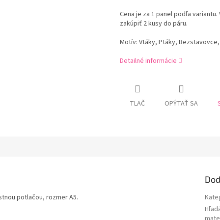
Cena je za 1 panel podľa variantu
zakúpiť 2 kusy do páru.
Motív: Vtáky, Ptáky, Bezstavovce,
Detailné informácie
TLAČ
OPÝTAŤ SA
Dod
astnou potlačou, rozmer A5.
Kate
Hľad
mater