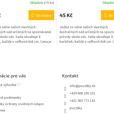
Skladom
(
>5 ks
)
Sklad
č
45 Kč
Do košíka
Do 
 série našich vlastných
Jedna zo série našich vlastných
ných sád určených na spoznávanie
ilustračných sád určených na spozn
okolo nás. Sada obsahuje 8
prírody okolo nás. Sada obsahuje 9
k, každá o veľkosti 8x8 cm. Cena je
kartičiek, každá o veľkosti 8x8 cm. 
l. Vhodné aj...
za 1 panel. Vhodné aj...
mácie pre vás
Kontakt
te výhodne ♡
info
@
puzzliky.sk
+420 608 180 231
né podmienky
+421 903 772 143
ky ochrany osobných údajov
puzzliky
enia