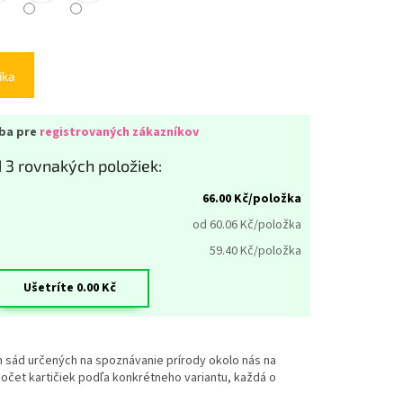
íka
iba pre
registrovaných zákazníkov
 3 rovnakých položiek:
66.00
Kč/položka
od 60.06
Kč/položka
59.40
Kč/položka
Ušetríte
0.00
Kč
ch sád určených na spoznávanie prírody okolo nás na
očet kartičiek podľa konkrétneho variantu
, každá o