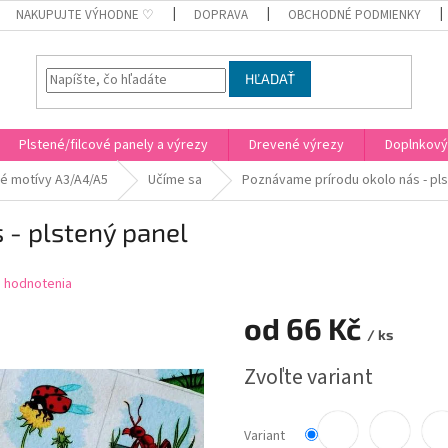
NAKUPUJTE VÝHODNE ♡
DOPRAVA
OBCHODNÉ PODMIENKY
HĽADAŤ
Plstené/filcové panely a výrezy
Drevené výrezy
Doplnkový
é motívy A3/A4/A5
Učíme sa
Poznávame prírodu okolo nás - pl
 - plstený panel
 hodnotenia
od
66 Kč
/ ks
Jednotková
Zvoľte variant
cena:
Variant