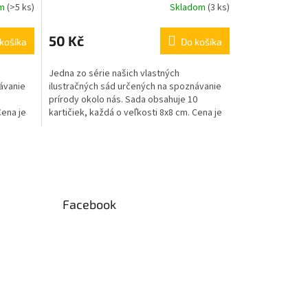
om
(
>5 ks
)
Skladom
(
3 ks
)
50 Kč
košíka
Do košíka
Jedna zo série našich vlastných
ávanie
ilustračných sád určených na spoznávanie
prírody okolo nás. Sada obsahuje 10
Cena je
kartičiek, každá o veľkosti 8x8 cm. Cena je
za 1 panel. Vhodné aj...
Facebook