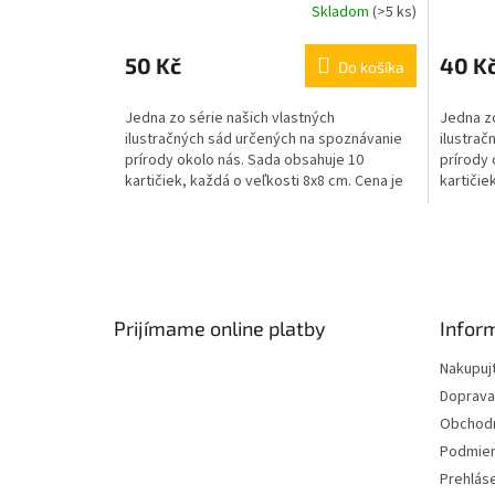
Skladom
(
>5 ks
)
50 Kč
40 K
Do košíka
Jedna zo série našich vlastných
Jedna zo
ilustračných sád určených na spoznávanie
ilustrač
prírody okolo nás. Sada obsahuje 10
prírody 
kartičiek, každá o veľkosti 8x8 cm. Cena je
kartičie
za 1 panel. Vhodné aj...
za 1 pane
Z
á
p
ä
Prijímame online platby
Infor
t
Nakupuj
i
Doprava
e
Obchod
Podmien
Prehlás