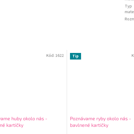
Typ
mate
Rozm
Kód:
1622
K
Tip
ame huby okolo nás -
Poznávame ryby okolo nás -
né kartičky
bavlnené kartičky