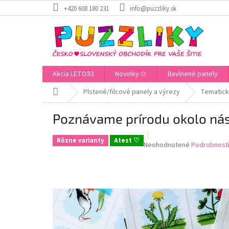
Prejsť
+420 608 180 231
info@puzzliky.sk
na
obsah
Akcia LETO33
Novinky ✩
Bavlnené panely
Domov
Plstené/filcové panely a výrezy
Tematick
Poznávame prírodu okolo nás
Rôzne varianty
Atest ♡
Priemerné
Neohodnotené
Podrobnosti
hodnotenie
produktu
je
0,0
z
5
hviezdičiek.