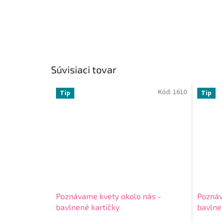
Súvisiaci tovar
Kód:
1610
Tip
Tip
Poznávame kvety okolo nás -
Poznáv
bavlnené kartičky
bavlne