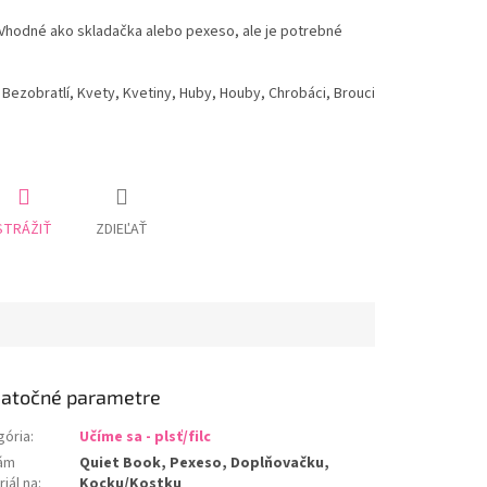
. Vhodné ako skladačka alebo pexeso, ale je potrebné
 Bezobratlí, Kvety, Kvetiny, Huby, Houby, Chrobáci, Brouci
STRÁŽIŤ
ZDIEĽAŤ
atočné parametre
gória
:
Učíme sa - plsť/filc
ám
Quiet Book, Pexeso, Doplňovačku,
iál na
:
Kocku/Kostku