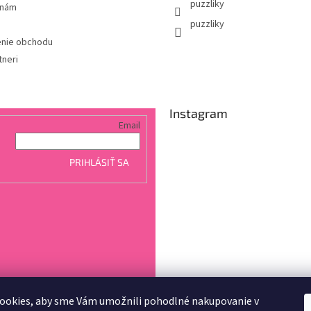
puzzliky
 nám
puzzliky
nie obchodu
tneri
Instagram
Email
PRIHLÁSIŤ SA
ookies, aby sme Vám umožnili pohodlné nakupovanie v