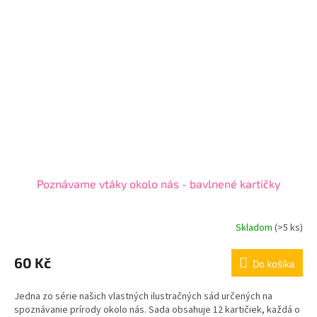
Poznávame vtáky okolo nás - bavlnené kartičky
Skladom
(
>5 ks
)
60 Kč
Do košíka
Jedna zo série našich vlastných ilustračných sád určených na
spoznávanie prírody okolo nás. Sada obsahuje 12 kartičiek, každá o