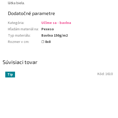
látka biela.
Dodatočné parametre
Kategória
:
Učíme sa - bavlna
Hľadám materiál na
:
Pexeso
Typ materiálu
:
Bavlna 150g/m2
Rozmer v cm
:
☐ 8x8
Súvisiaci tovar
Kód:
1610
Tip