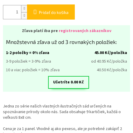
Pridať do košíka
Zľava platí iba pre
registrovaných zákazníkov
Množstevná zľava už od 3 rovnakých položiek:
1-2 položky = 0% zľava
45.00
Kč/položka
3-9 položiek = 3-9% zľava
od 40.95
Kč/položka
10 a viac položiek = 10% zľava
40.50
Kč/položka
Ušetríte
0.00
Kč
Jedna zo série našich vlastných ilustračných sád určených na
spoznávanie prírody okolo nás. Sada obsahuje 9 kartičiek
, každá o
veľkosti 8x8 cm.
Cena je za 1 panel. Vhodné aj ako pexeso, ale je potrebné zakúpiť 2