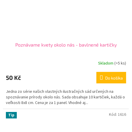
Poznávame kvety okolo nás - bavlnené kartičky
Skladom
(
>5 ks
)
50 Kč
Do košíka
Jedna zo série našich vlastných ilustračných sád určených na
spoznávanie prírody okolo nás. Sada obsahuje 10 kartičiek, každá o
veľkosti 8x8 cm. Cena je za 1 panel. Vhodné aj...
Kód:
1616
Tip