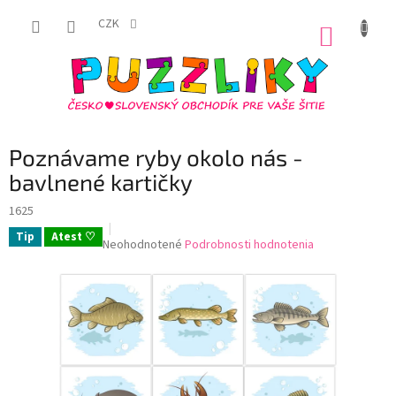
Prejsť
na
CZK
NÁKUP
obsah
KOŠÍK
Poznávame ryby okolo nás -
bavlnené kartičky
1625
Tip
Atest ♡
Priemerné
Neohodnotené
Podrobnosti hodnotenia
hodnotenie
produktu
je
0,0
z
5
hviezdičiek.