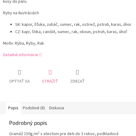
kusy do páru.
Ryby na ilustráciách
SK: kapor, šťuka, zubáč, sumec, rak, ostriež, pstruh, karas, úhor
CZ: kapr, štika, candát, sumec, rak, okoun, pstruh, karas, úhoř
Motív: Ryba, Ryby, Rak
Detailné informácie
OPÝTAŤ SA
STRÁŽIŤ
ZDIEĽAŤ
Popis
Podobné (8)
Diskusia
Podrobný popis
2
Gramáž 150g/m
s atestom pre deti do 3 rokov, podkladová