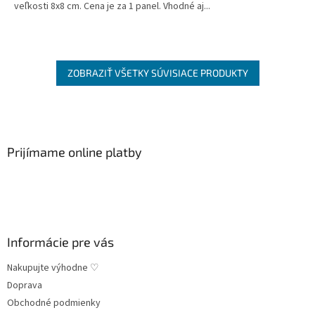
veľkosti 8x8 cm. Cena je za 1 panel. Vhodné aj...
ZOBRAZIŤ VŠETKY SÚVISIACE PRODUKTY
Z
á
p
ä
Prijímame online platby
t
i
e
Informácie pre vás
Nakupujte výhodne ♡
Doprava
Obchodné podmienky