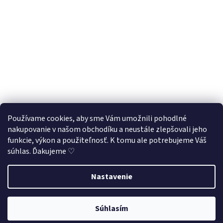
Používame cookies, aby sme Vám umožnili pohodlné
nakupovanie v našom obchodíku a neustále zlepšovali jeho
Sledovať na Instagrame
funkcie, výkon a použiteľnosť. K tomu ale potrebujeme Váš
súhlas. Ďakujeme ♡
Vytvoril Shoptet
Nastavenie
Využite našu letnú 33% zľavu na všetky produkty
v kategórii
Copyright 2026
Puzzliky ♡
. Všetky práva vyhradené.
Upraviť
LETO33
. Stačí zadať v košíku kód LETO33
Súhlasím
nastavenie cookies