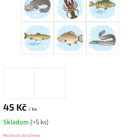
45 Kč
/ ks
Jednotková
Skladom
(
>5 ks
)
cena:
Možnosti doručenia